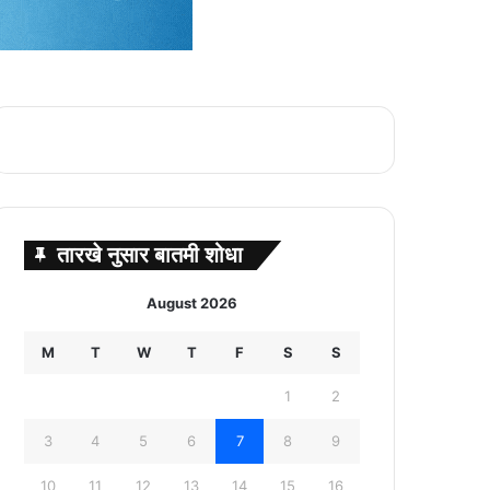
तारखे नुसार बातमी शोधा
August 2026
M
T
W
T
F
S
S
1
2
3
4
5
6
7
8
9
10
11
12
13
14
15
16