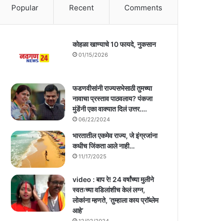
Popular
Recent
Comments
कोहळा खाण्याचे 10 फायदे, नुकसान
01/15/2026
फडणवीसांनी राज्यसभेसाठी तुमच्या
नावाचा प्रस्ताव पाठवलाय? पंकजा
मुंडेंनी एका वाक्यात दिलं उत्तर….
06/22/2024
भारतातील एकमेव राज्य, जे इंग्रजांना
कधीच जिंकता आले नाही…
11/17/2025
video : बाप रे! 24 वर्षांच्या मुलीने
स्वतःच्या वडिलांशीच केलं लग्न,
लोकांना म्हणते, ‘तुम्हाला काय प्राॅब्लेम
आहे’
12/02/2024