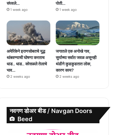
संपवले…
पोती…
1 week ago
1 week ago
अमेरिकेने इराणसोबतचे युद्ध
जगातले एक अनोखे गाव,
थांबवण्याची घोषणा करताच
सुर्याच्या सर्वात जवळ असूनही
धाड.. धाड.. कोसळले तेलाचे
थंडीने कुडकुडतात लोक,
भाव…
कारण काय?
2 weeks ago
2 weeks ago
नवगण डोअर बीड / Navgan Doors
Beed