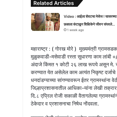
Related Articles
Video : आईला शेवटचा मेसेज ! सासरच्या
छळाला कंटाळून शिक्षिकेने जीवन संपवले…
1 week ago
महाराष्ट्र : ( गोरख मोरे ) मुख्यमंत्री ग्रामसड
मुळुकवाडी-मसेवाडी रस्ता सुधारणा काम लांब
अंदाजे किंमत १ कोटी २६ लाख रूपये असुन मे. रू
करण्यात येत असेलेल काम अत्यंत निकृष्ट दर्ज
धनदांडग्याच्या सांगण्यावरून ईतर ग्रामस्थांना
जिल्हाप्रशासनातील आधिका-यांना लेखी तक्रार
दि.८ एप्रिल रोजी सकाळी वैतागलेल्या ग्रामस्थां
ठेकेदार व प्रशासनाचा निषेध नोंदवला.