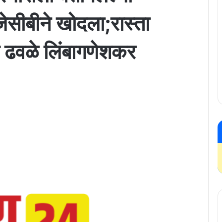
जेसीबीने खोदला;रास्ता
श ढवळे लिंबागणेशकर