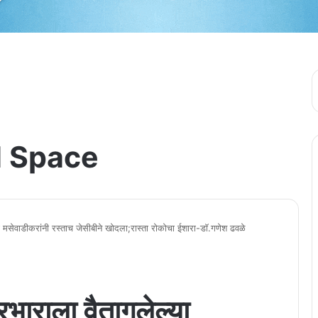
 Space
ा मसेवाडीकरांनी रस्ताच जेसीबीने खोदला;रास्ता रोकोचा ईशारा-डाॅ.गणेश ढवळे
रभाराला वैतागलेल्या