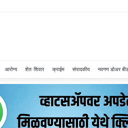
आरोग्य
शेत-शिवार
क्राईम
संपादकीय
नवगण डोअर बी