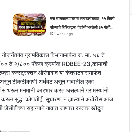
बस चालकाच्या घरात सापडलं घबाड; १५ किलो
सोन्याचे बिस्किट्स, पैशांनी भरलेली ३५ पोती…
1 week ago
क योजनेंतर्गत ग्रामविकास विभागामार्फत रा. मा. ५६ ते
ी ०/०० ते २/८०० पॅकेज क्रमांक RDBEE-23,कामाची
द्रा कन्स्ट्रक्शन औरंगाबाद या कंत्राटदारामार्फत
ाचे असून ठीकठीकाणी अर्धवट असुन गावातील एका
 वेठीस धरून मनमानी कारभार करत असल्याने ग्रामस्थांनी
 करून सुद्धा कोणतीही सुधारणा न झाल्याने अखेरीस आज
नी जेसीबीच्या सहाय्याने गावात जाणारा रस्ताच खोदुन