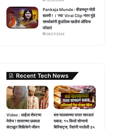
Pankaja Munde : बीडमधून मोठी
बातमी ! । ‘त्या’ Viral Clip नंतर मुंडे
समर्थकांनी कुंडलिक खाडेंचं ऑफिस
फोडलं
06/27/2024
Recent Tech News
Video : आईला शेवटचा
बस चालकाच्या घरात सापडलं
मेसेज ! सासरच्या छळाला
घबाड; १५ किलो सोन्याचे
कंटाळून शिक्षिकेने जीवन
बिस्किट्स, पैशांनी भरलेली ३५