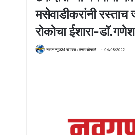
मसेवाडीकरांनी रस्ताच 
रोकोचा ईशारा-डाॅ.गणे
नवगण न्युज24 संपादक : संजय सोनवसे
04/08/2022