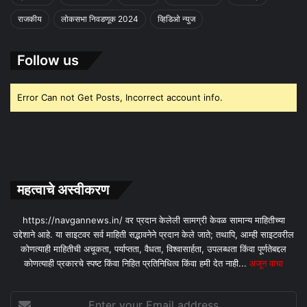
राजकीय
लोकसभा निवडणूक 2024
व्हिडिओ न्युज
Follow us
Error Can not Get Posts, Incorrect account info.
महत्वाचे अस्वीकरण
https://navgannews.in/ वर प्रदान केलेली सामग्री केवळ सामान्य माहितीच्या
उद्देशाने आहे. या साइटवर सर्व माहिती सद्भावनेने प्रदान केले जाते; तथापि, आम्ही साइटवरील
कोणत्याही माहितीची अचूकता, पर्याप्तता, वैधता, विश्वासार्हता, उपलब्धता किंवा पूर्णतेबद्दल
कोणत्याही प्रकारचे स्पष्ट किंवा निहित प्रतिनिधित्व किंवा हमी देत ​​नाही...
अजून वाचा
Enter