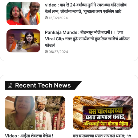
video : बाप रे! 24 वर्षांच्या मुलीने स्वतःच्या वडिलांशीच
केलं लग्न, लोकांना म्हणते, ‘तुम्हाला काय प्राॅब्लेम आहे’
12/02/2024
Pankaja Munde : बीडमधून मोठी बातमी ! । ‘त्या’
Viral Clip नंतर मुंडे समर्थकांनी कुंडलिक खाडेंचं ऑफिस
फोडलं
06/27/2024
Recent Tech News
Video : आईला शेवटचा मेसेज !
बस चालकाच्या घरात सापडलं घबाड; १५