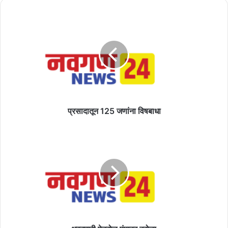
प्रसादातून
125
जणांना
विषबाधा
प्रसादातून 125 जणांना विषबाधा
भरदुपारी
पेट्रोल
पंपावर
दरोडा