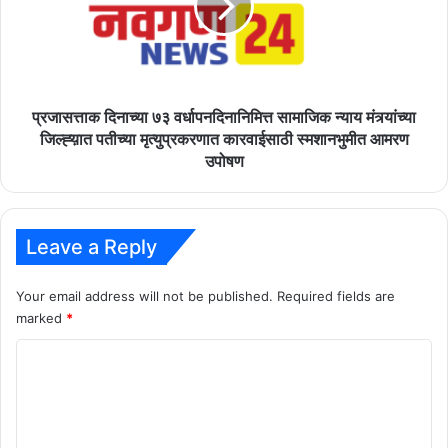
सामाजिक
न्याय
मंत्र्यांच्या
जिल्ह्य़ात
पतीच्या
मृत्युप्रकरणात
प्रजासत्ताक दिनाच्या ७३ वर्धापनदिनानिमित्त सामाजिक न्याय मंत्र्यांच्या
कारवाईसाठी
जिल्ह्य़ात पतीच्या मृत्युप्रकरणात कारवाईसाठी स्मशानभुमीत आमरण
स्मशानभुमीत
उपोषण
आमरण
उपोषण
Leave a Reply
Your email address will not be published.
Required fields are
marked
*
C
o
m
m