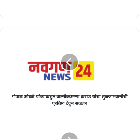
गोपाळ
आंधळे
यांच्याकडुन
वाल्मीकअण्णा
कराड
यांचा
तुळजाभवानीची
प्रतिमा
देवुन
सत्कार
गोपाळ आंधळे यांच्याकडुन वाल्मीकअण्णा कराड यांचा तुळजाभवानीची
प्रतिमा देवुन सत्कार
प्रजासत्ताक
दिनाच्या
७३
वर्धापनदिनानिमित्त