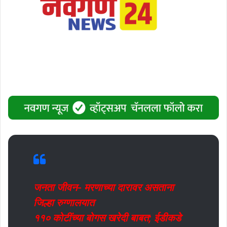
जनता जीवन- मरणाच्या दारावर असताना
जिल्हा रुग्णालयात
११० कोटींच्या बोगस खरेदी बाबत; ईडीकडे