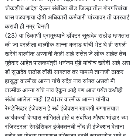
चौकशीचे आदेश देऊन संबंधित बीड जिल्ह्यातील गोरगरिबांचा
घास पळवणार्‍या दोषी अधिकारी कर्मचारी यांच्यावर ती कारवाई
करावी ही नम्र विनंती
(23) या ठिकाणी प्रामुख्याने डॉक्टर सुखदेव राठोड म्हणतात
की जा परळीला वाल्मीक आन्ना कराड यांची भेट घे ही सगळी
खरेदी वाल्मीक अण्णानी केली आहे सत्तेत जे लोक आहेत तेच
गुतेदार आहेत पालकमंत्री धनंजय मुंडे यांचीच खरेदी आहे अस
डॉ सुखदेव राठोड तोंडी सागतात तर यामध्ये तानाजी ठाकर
हासुद्धा वाल्मीक आन्ना यांचे सदैव नाव सांगत असतो मी
वाल्मीक आन्ना यांचे नाव ऐकून आहे पण आज पर्यंत कधीही
संबंध आलेला नाही (24)तर वाल्मीक आन्ना यांनीच
रेमडेसिव्हर इंजेक्शन हे सर्व इंजेक्शन खाजगी रुग्णालयात
कार्यकर्त्या देण्यास सांगितले होते व संबंधित औषध भांडार च्या
रजिस्टरला रेमडेसिव्हर इंजेक्शनची नोंद ही इंजेक्शन देताना
स्टोर ला मोठ्या प्रमाणात रजिस्टर वरती खाडाखोड आहे व