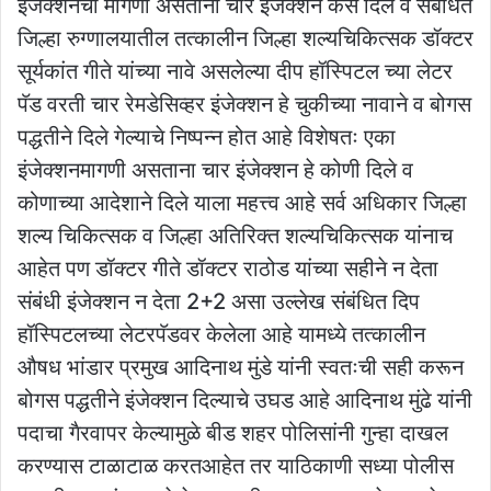
इंजेक्शनची मागणी असताना चार इंजेक्शन कसे दिले व संबंधित
जिल्हा रुग्णालयातील तत्कालीन जिल्हा शल्यचिकित्सक डॉक्टर
सूर्यकांत गीते यांच्या नावे असलेल्या दीप हॉस्पिटल च्या लेटर
पॅड वरती चार रेमडेसिव्हर इंजेक्शन हे चुकीच्या नावाने व बोगस
पद्धतीने दिले गेल्याचे निष्पन्न होत आहे विशेषतः एका
इंजेक्शनमागणी असताना चार इंजेक्शन हे कोणी दिले व
कोणाच्या आदेशाने दिले याला महत्त्व आहे सर्व अधिकार जिल्हा
शल्य चिकित्सक व जिल्हा अतिरिक्त शल्यचिकित्सक यांनाच
आहेत पण डॉक्टर गीते डॉक्टर राठोड यांच्या सहीने न देता
संबंधी इंजेक्शन न देता 2+2 असा उल्लेख संबंधित दिप
हॉस्पिटलच्या लेटरपॅडवर केलेला आहे यामध्ये तत्कालीन
औषध भांडार प्रमुख आदिनाथ मुंडे यांनी स्वतःची सही करून
बोगस पद्धतीने इंजेक्शन दिल्याचे उघड आहे आदिनाथ मुंढे यांनी
पदाचा गैरवापर केल्यामुळे बीड शहर पोलिसांनी गुन्हा दाखल
करण्यास टाळाटाळ करतआहेत तर याठिकाणी सध्या पोलीस