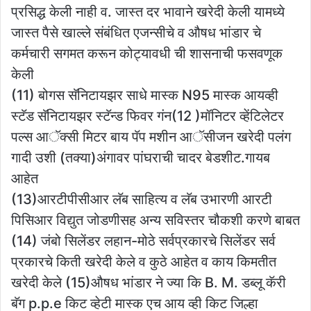
प्रसिद्ध केली नाही व. जास्त दर भावाने खरेदी केली यामध्ये
जास्त पैसे खाल्ले संबंधित एजन्सीचे व औषध भांडार चे
कर्मचारी सगमत करून कोट्यावधी ची शासनाची फसवणूक
केली
(11) बोगस सॅनिटायझर साधे मास्क N95 मास्क आयव्ही
स्टॅड सॅनिटायझर स्टॅन्ड फिवर गंन(12 )मॉनिटर व्हेंटिलेटर
पल्स आॅक्सी मिटर बाय पॅप मशीन आॅसीजन खरेदी पलंग
गादी उशी (तक्या)अंगावर पांघराची चादर बेडशीट.गायब
आहेत
(13)आरटीपीसीआर लॅब साहित्य व लॅब उभारणी आरटी
पिसिआर विद्युत जोडणीसह अन्य सविस्तर चौकशी करणे बाबत
(14) जंबो सिलेंडर लहान-मोठे सर्वप्रकारचे सिलेंडर सर्व
प्रकारचे किती खरेदी केले व कुठे आहेत व काय किमतीत
खरेदी केले (15)औषध भांडार ने ज्या कि B. M. डब्लू कॅरी
बॅग p.p.e किट व्हेटी मास्क एच आय व्ही किट जिल्हा