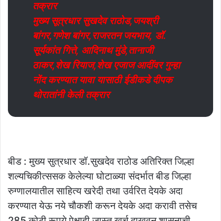
तक्रार
मुख्य सूत्रधार सुखदेव राठोड,जयश्री
बांगर,गणेश बांगर,राजरतन जयभाय, डॉ.
सूर्यकांत गित्ते, आदिनाथ मुंडे,तानाजी
ठाकर,शेख रियाज,शेख एजाज आदींवर गुन्हा
नोंद करण्यात यावा यासाठी ईडीकडे दीपक
थोरातांनी केली तक्रार
बीड : मुख्य सुत्रधार डॉ.सुखदेव राठोड अतिरिक्त जिल्हा
शल्यचिकीत्ससक केलेल्या घोटाळ्या संदर्भात बीड जिल्हा
रुग्णालयातील साहित्य खरेदी तथा उर्वरित देयके अदा
करण्यात येऊ नये चौकशी करून देयके अदा करावी तसेच
285 कोटी रूपये पेक्षाही जास्त खर्च दाखवून शासनाची