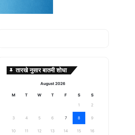
तारखे नुसार बातमी शोधा
August 2026
M
T
W
T
F
S
S
1
2
3
4
5
6
7
8
9
10
11
12
13
14
15
16