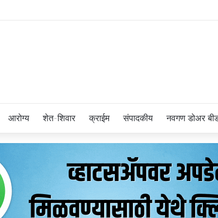
आरोग्य
शेत-शिवार
क्राईम
संपादकीय
नवगण डोअर बी