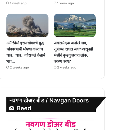
1 week ago
1 week ago
अमेरिकेने इराणसोबतचे युद्ध
जगातले एक अनोखे गाव,
थांबवण्याची घोषणा करताच
सुर्याच्या सर्वात जवळ असूनही
धाड.. धाड.. कोसळले तेलाचे
थंडीने कुडकुडतात लोक,
भाव…
कारण काय?
2 weeks ago
2 weeks ago
नवगण डोअर बीड / Navgan Doors
Beed