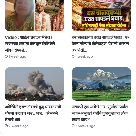
Video : आईला शेवटचा मेसेज !
बस चालकाच्या घरात सापडलं घबाड; १५
सासरच्या छळाला कंटाळून शिक्षिकेने
किलो सोन्याचे बिस्किट्स, पैशांनी भरलेली
जीवन संपवले…
३५ पोती…
1 week ago
1 week ago
अमेरिकेने इराणसोबतचे युद्ध थांबवण्याची
जगातले एक अनोखे गाव, सुर्याच्या सर्वात
घोषणा करताच धाड.. धाड.. कोसळले
जवळ असूनही थंडीने कुडकुडतात लोक,
तेलाचे भाव…
कारण काय?
2 weeks ago
2 weeks ago