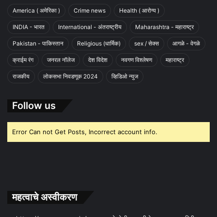
America ( अमेरिका )
Crime news
Health ( आरोग्य )
INDIA - भारत
International - अंतराष्ट्रीय
Maharashtra - महाराष्ट्र
Pakistan - पाकिस्तान
Religious (धार्मिक)
sex / सेक्स
आगळे - वेगळे
क्राईम रंग
जनरल नॉलेज
देश विदेश
नवगण विश्लेषण
महाराष्ट्र
राजकीय
लोकसभा निवडणूक 2024
व्हिडिओ न्युज
Follow us
Error Can not Get Posts, Incorrect account info.
महत्वाचे अस्वीकरण