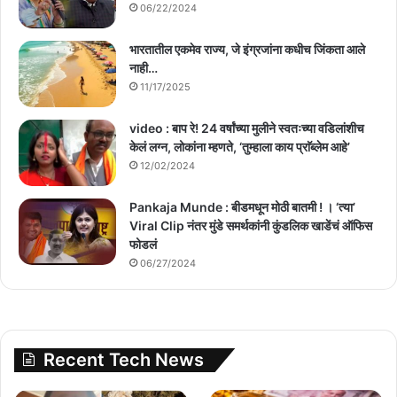
06/22/2024
भारतातील एकमेव राज्य, जे इंग्रजांना कधीच जिंकता आले
नाही…
11/17/2025
video : बाप रे! 24 वर्षांच्या मुलीने स्वतःच्या वडिलांशीच
केलं लग्न, लोकांना म्हणते, ‘तुम्हाला काय प्राॅब्लेम आहे’
12/02/2024
Pankaja Munde : बीडमधून मोठी बातमी ! । ‘त्या’
Viral Clip नंतर मुंडे समर्थकांनी कुंडलिक खाडेंचं ऑफिस
फोडलं
06/27/2024
Recent Tech News