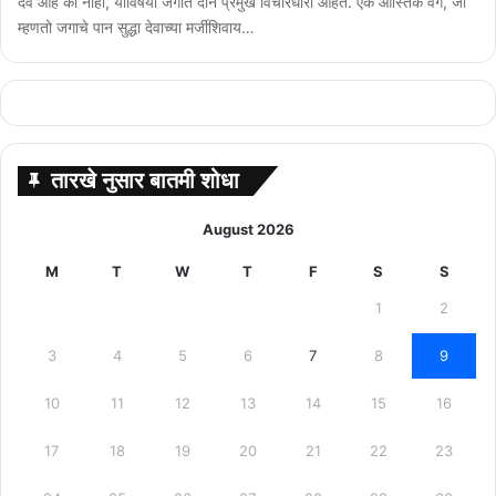
देव आहे की नाही, याविषयी जगात दोन प्रमुख विचारधारा आहेत. एक आस्तिक वर्ग, जो
म्हणतो जगाचे पान सुद्धा देवाच्या मर्जीशिवाय…
तारखे नुसार बातमी शोधा
August 2026
M
T
W
T
F
S
S
1
2
3
4
5
6
7
8
9
10
11
12
13
14
15
16
17
18
19
20
21
22
23