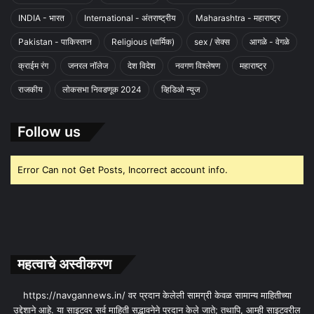
INDIA - भारत
International - अंतराष्ट्रीय
Maharashtra - महाराष्ट्र
Pakistan - पाकिस्तान
Religious (धार्मिक)
sex / सेक्स
आगळे - वेगळे
क्राईम रंग
जनरल नॉलेज
देश विदेश
नवगण विश्लेषण
महाराष्ट्र
राजकीय
लोकसभा निवडणूक 2024
व्हिडिओ न्युज
Follow us
Error Can not Get Posts, Incorrect account info.
महत्वाचे अस्वीकरण
https://navgannews.in/ वर प्रदान केलेली सामग्री केवळ सामान्य माहितीच्या
उद्देशाने आहे. या साइटवर सर्व माहिती सद्भावनेने प्रदान केले जाते; तथापि, आम्ही साइटवरील