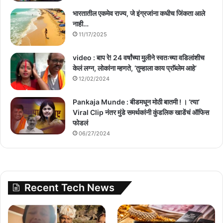
भारतातील एकमेव राज्य, जे इंग्रजांना कधीच जिंकता आले
नाही…
11/17/2025
video : बाप रे! 24 वर्षांच्या मुलीने स्वतःच्या वडिलांशीच
केलं लग्न, लोकांना म्हणते, ‘तुम्हाला काय प्राॅब्लेम आहे’
12/02/2024
Pankaja Munde : बीडमधून मोठी बातमी ! । ‘त्या’
Viral Clip नंतर मुंडे समर्थकांनी कुंडलिक खाडेंचं ऑफिस
फोडलं
06/27/2024
Recent Tech News