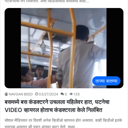
नेटकऱ्यांची मनं जिंकतात. अशा व्हिडीओंसाठी कधीकधी काही…
ताज्या बातम्या
NAVGAN BEED
03/27/2024
0
135
बसमध्ये बस कंडक्टरने उचलला महिलेवर हात, घटनेचा
VIDEO व्हायरल होताच कंडक्टरला केले निलंबित
सोशल मीडियावर दर दिवशी अनेक व्हिडीओ व्हायरल होत असतात. काही व्हिडीओ इतके
भयानक असतात की पाहून अंगावर काटा येतो. सध्या…