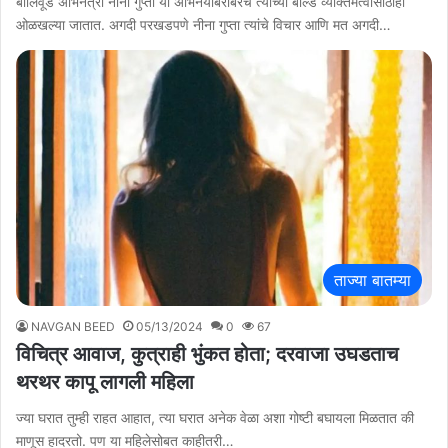
बॉलिवूड अभिनेत्री नीना गुप्ता या अभिनयाबरोबरच त्यांच्या बोल्ड व्यक्तिमत्वासाठीही
ओळखल्या जातात. अगदी परखडपणे नीना गुप्ता त्यांचे विचार आणि मत अगदी…
ताज्या बातम्या
NAVGAN BEED
05/13/2024
0
67
विचित्र आवाज, कुत्राही भुंकत होता; दरवाजा उघडताच
थरथर कापू लागली महिला
ज्या घरात तुम्ही राहत आहात, त्या घरात अनेक वेळा अशा गोष्टी बघायला मिळतात की
माणूस हादरतो. पण या महिलेसोबत काहीतरी…