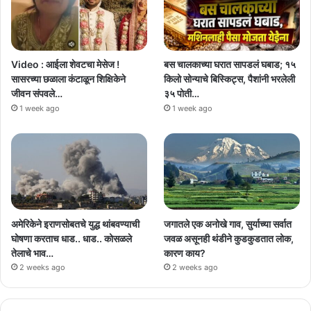
Video : आईला शेवटचा मेसेज !
बस चालकाच्या घरात सापडलं घबाड; १५
सासरच्या छळाला कंटाळून शिक्षिकेने
किलो सोन्याचे बिस्किट्स, पैशांनी भरलेली
जीवन संपवले…
३५ पोती…
1 week ago
1 week ago
अमेरिकेने इराणसोबतचे युद्ध थांबवण्याची
जगातले एक अनोखे गाव, सुर्याच्या सर्वात
घोषणा करताच धाड.. धाड.. कोसळले
जवळ असूनही थंडीने कुडकुडतात लोक,
तेलाचे भाव…
कारण काय?
2 weeks ago
2 weeks ago