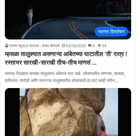
नवगण विश्लेषण
नवगण न्युज24 संपादक : संजय सोनवसे
05/18/2025
0
54
म्हसळा तालुक्यात असणाऱ्या आंबेतच्या घाटातील ‘ती’ रात्र !
रस्ताभर सारखी-सारखी तीच-तीच माणसं …
रायगड जिल्ह्यात म्हसळा तालुक्यात आंबेतचे घाट आहे. कोकणातील माणगाव, म्हसळा,
श्रीवर्धन, दापोली आणि मंडणगड तालुक्यातील लोकांसाठी हा घाट काही नवीन…