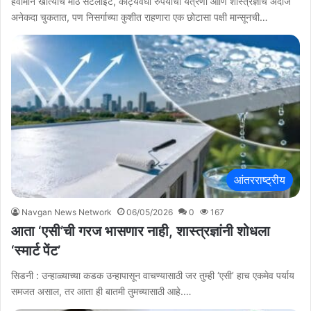
हवामान खात्याचे मोठे सॅटेलाइट, कोट्यवधी रुपयांची यंत्रणा आणि शास्त्रज्ञांचे अंदाज
अनेकदा चुकतात, पण निसर्गाच्या कुशीत राहणारा एक छोटासा पक्षी मान्सूनची…
आंतरराष्ट्रीय
Navgan News Network
06/05/2026
0
167
आता ‘एसी’ची गरज भासणार नाही, शास्त्रज्ञांनी शोधला
‘स्मार्ट पेंट’
सिडनी : उन्हाळ्याच्या कडक उन्हापासून वाचण्यासाठी जर तुम्ही ‘एसी’ हाच एकमेव पर्याय
समजत असाल, तर आता ही बातमी तुमच्यासाठी आहे.…