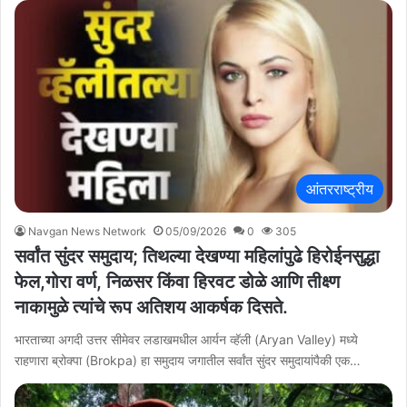
आंतरराष्ट्रीय
Navgan News Network
05/09/2026
0
305
सर्वांत सुंदर समुदाय; तिथल्या देखण्या महिलांपुढे हिरोईनसुद्धा
फेल,गोरा वर्ण, निळसर किंवा हिरवट डोळे आणि तीक्ष्ण
नाकामुळे त्यांचे रूप अतिशय आकर्षक दिसते.
भारताच्या अगदी उत्तर सीमेवर लडाखमधील आर्यन व्हॅली (Aryan Valley) मध्ये
राहणारा ब्रोक्पा (Brokpa) हा समुदाय जगातील सर्वांत सुंदर समुदायांपैकी एक…