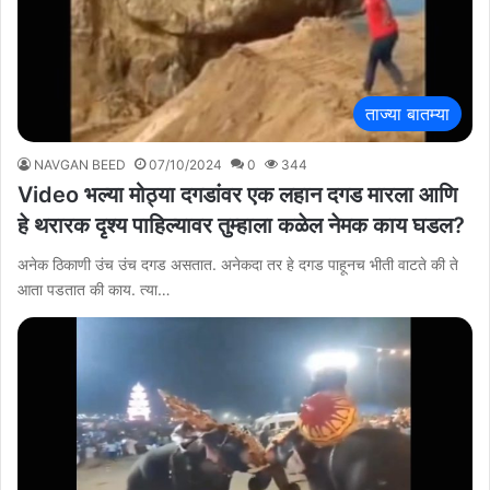
ताज्या बातम्या
NAVGAN BEED
07/10/2024
0
344
Video भल्या मोठ्या दगडांवर एक लहान दगड मारला आणि
हे थरारक दृश्य पाहिल्यावर तुम्हाला कळेल नेमक काय घडल?
अनेक ठिकाणी उंच उंच दगड असतात. अनेकदा तर हे दगड पाहूनच भीती वाटते की ते
आता पडतात की काय. त्या…