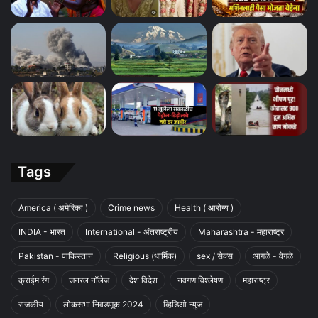
Tags
America ( अमेरिका )
Crime news
Health ( आरोग्य )
INDIA - भारत
International - अंतराष्ट्रीय
Maharashtra - महाराष्ट्र
Pakistan - पाकिस्तान
Religious (धार्मिक)
sex / सेक्स
आगळे - वेगळे
क्राईम रंग
जनरल नॉलेज
देश विदेश
नवगण विश्लेषण
महाराष्ट्र
राजकीय
लोकसभा निवडणूक 2024
व्हिडिओ न्युज