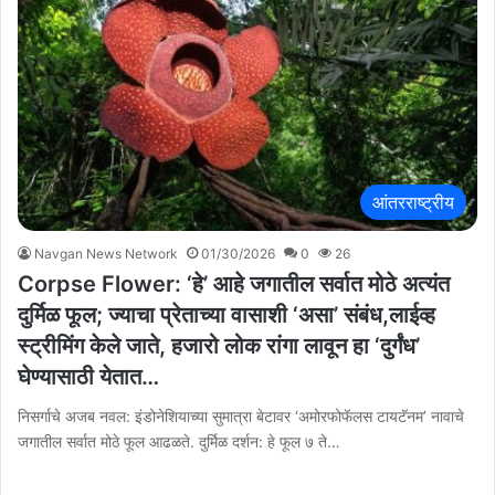
आंतरराष्ट्रीय
Navgan News Network
01/30/2026
0
26
Corpse Flower: ‘हे’ आहे जगातील सर्वात मोठे अत्यंत
दुर्मिळ फूल; ज्याचा प्रेताच्या वासाशी ‘असा’ संबंध,लाईव्ह
स्ट्रीमिंग केले जाते, हजारो लोक रांगा लावून हा ‘दुर्गंध’
घेण्यासाठी येतात…
निसर्गाचे अजब नवल: इंडोनेशियाच्या सुमात्रा बेटावर ‘अमोरफोफॅलस टायटॅनम’ नावाचे
जगातील सर्वात मोठे फूल आढळते. दुर्मिळ दर्शन: हे फूल ७ ते…