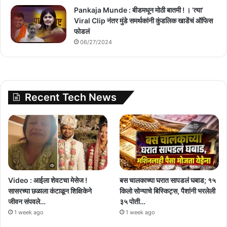
Pankaja Munde : बीडमधून मोठी बातमी ! । ‘त्या’
Viral Clip नंतर मुंडे समर्थकांनी कुंडलिक खाडेंचं ऑफिस
फोडलं
06/27/2024
Recent Tech News
Video : आईला शेवटचा मेसेज !
बस चालकाच्या घरात सापडलं घबाड; १५
सासरच्या छळाला कंटाळून शिक्षिकेने
किलो सोन्याचे बिस्किट्स, पैशांनी भरलेली
जीवन संपवले…
३५ पोती…
1 week ago
1 week ago