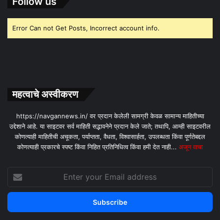
Follow us
Error Can not Get Posts, Incorrect account info.
महत्वाचे अस्वीकरण
https://navgannews.in/ वर प्रदान केलेली सामग्री केवळ सामान्य माहितीच्या
उद्देशाने आहे. या साइटवर सर्व माहिती सद्भावनेने प्रदान केले जाते; तथापि, आम्ही साइटवरील
कोणत्याही माहितीची अचूकता, पर्याप्तता, वैधता, विश्वासार्हता, उपलब्धता किंवा पूर्णतेबद्दल
कोणत्याही प्रकारचे स्पष्ट किंवा निहित प्रतिनिधित्व किंवा हमी देत ​​नाही...
अजून वाचा
Enter
your
Email
address