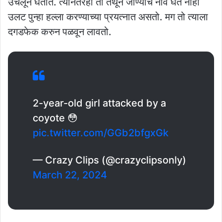
उचलून घेतात. त्यानंतरही तो तेथून जाण्याचं नाव घेत नाही
उलट पुन्हा हल्ला करण्याच्या प्रयत्नात असतो. मग तो त्याला
दगडफेक करुन पळवून लावतो.
2-year-old girl attacked by a
coyote 😳
pic.twitter.com/GGb2bfgxGk
— Crazy Clips (@crazyclipsonly)
March 22, 2024