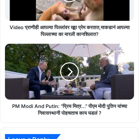
प्रेम
करतात,माकडानं
आपल्या
पिल्लाच्या
का
Video प्राणीही आपल्या पिल्लांवर खूप प्रेम करतात,माकडानं आपल्या
मारली
पिल्लाच्या का मारली कानशिलात?
कानशिलात?
PM
Modi
And
Putin:
"प्रिय
मित्र..."
पीएम
मोदी
पुतिन
यांच्या
PM Modi And Putin: "प्रिय मित्र..." पीएम मोदी पुतिन यांच्या
निवासस्थानी
निवासस्थानी पोहचताच काय घडलं ?
पोहचताच
काय
घडलं
?