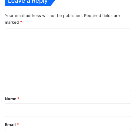
Leave a Reply
Your email address will not be published.
Required fields are
marked
*
C
o
m
m
e
n
t
*
Name
*
Email
*