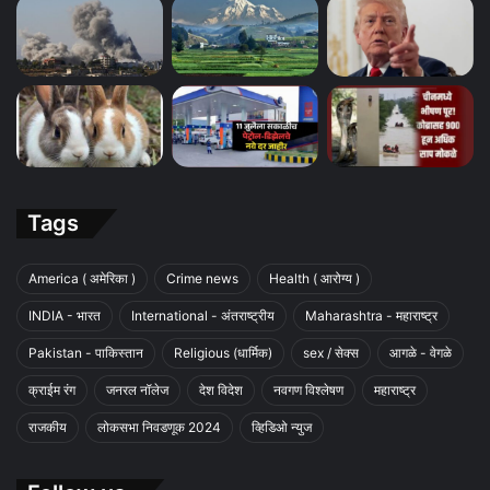
Tags
America ( अमेरिका )
Crime news
Health ( आरोग्य )
INDIA - भारत
International - अंतराष्ट्रीय
Maharashtra - महाराष्ट्र
Pakistan - पाकिस्तान
Religious (धार्मिक)
sex / सेक्स
आगळे - वेगळे
क्राईम रंग
जनरल नॉलेज
देश विदेश
नवगण विश्लेषण
महाराष्ट्र
राजकीय
लोकसभा निवडणूक 2024
व्हिडिओ न्युज