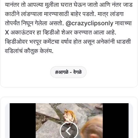
यानंतर तो आपल्या मुलीला घरात घेऊन जातो आणि नंतर जाड
काठीने लांडग्याला मारण्यासाठी बाहेर पडतो. मात्र लांडगा
तोपर्यंत निघून गेलेला असतो. @crazyclipsonly नावाच्या
X अकाऊंटवर हा व्हिडीओ शेअर करण्यात आला आहे.
व्हिडीओवर भरपूर कमेंटचा वर्षाव होत असून अनेकांनी धाडसी
वडिलांचं कौतुक केलंय.
आगळे - वेगळे
Video
प्राणीही
आपल्या
पिल्लांवर
खूप