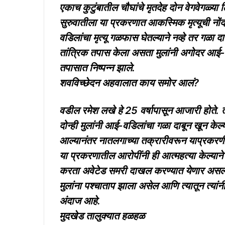
एकाच कुटुंबातील चौघांचे मृतदेह दोन वेगवेगळ्
सुरुवातीला या प्रकरणात आकस्मिक मृत्यूची नो
वडिलांचा मृत्यू गळफास घेतल्याने नव्हे तर गळा द
तांत्रिक तपास केला असता मुलांनी अगोदर आई-व
तपासात निष्पन्न झाले.
शवविच्छेदन अहवालात काय समोर आलं?
वडील रमेश लखे हे 25 वर्षापासून आजारी होते. त
दोन्ही मुलांनी आई-वडिलांचा गळा दाबून खून क
आल्यानंतर नातलगाच्या तक्रारीवरून याप्रकरणी 
या प्रकरणातील आरोपींनी ही आत्महत्या केल्या
करता अवेटेड समरी दाखल करण्यात येणार असल्या
मुलांना पश्चाताप झाला असेल आणि त्यातून त्यां
अंदाज आहे.
मुदखेड तालुक्यात हळहळ