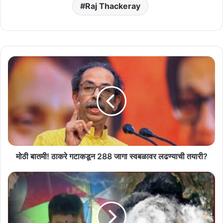
Raj Thackeray
मोठी
बातमी!
ठाकरे
गटाकडून
288
जागा
स्वबळावर
लढण्याची
तयारी?
मोठी बातमी! ठाकरे गटाकडून 288 जागा स्वबळावर लढण्याची तयारी?
दाना
चक्रीवादळ
महाराष्ट्रावर
दनादन
धडकणार