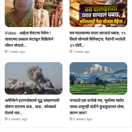
Video : आईला शेवटचा मेसेज !
बस चालकाच्या घरात सापडलं घबाड; १५
सासरच्या छळाला कंटाळून शिक्षिकेने
किलो सोन्याचे बिस्किट्स, पैशांनी भरलेली
जीवन संपवले…
३५ पोती…
1 week ago
1 week ago
अमेरिकेने इराणसोबतचे युद्ध थांबवण्याची
जगातले एक अनोखे गाव, सुर्याच्या सर्वात
घोषणा करताच धाड.. धाड.. कोसळले
जवळ असूनही थंडीने कुडकुडतात लोक,
तेलाचे भाव…
कारण काय?
2 weeks ago
2 weeks ago