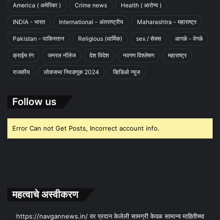
America ( अमेरिका )
Crime news
Health ( आरोग्य )
INDIA - भारत
International - अंतराष्ट्रीय
Maharashtra - महाराष्ट्र
Pakistan - पाकिस्तान
Religious (धार्मिक)
sex / सेक्स
आगळे - वेगळे
क्राईम रंग
जनरल नॉलेज
देश विदेश
नवगण विश्लेषण
महाराष्ट्र
राजकीय
लोकसभा निवडणूक 2024
व्हिडिओ न्युज
Follow us
Error Can not Get Posts, Incorrect account info.
महत्वाचे अस्वीकरण
https://navgannews.in/ वर प्रदान केलेली सामग्री केवळ सामान्य माहितीच्या