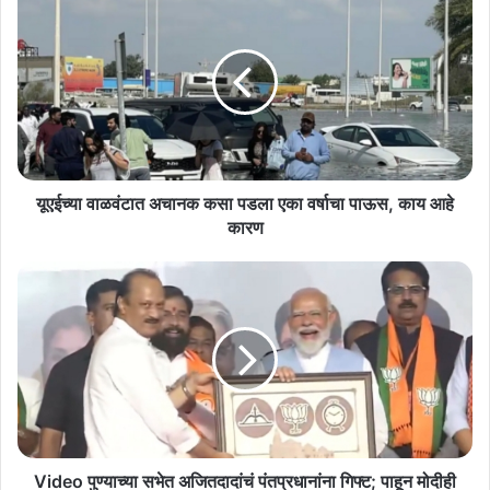
वाळवंटात
अचानक
कसा
पडला
एका
वर्षाचा
पाऊस,
काय
आहे
यूएईच्या वाळवंटात अचानक कसा पडला एका वर्षाचा पाऊस, काय आहे
कारण
कारण
Video
पुण्याच्या
सभेत
अजितदादांचं
पंतप्रधानांना
गिफ्ट;
पाहून
मोदीही
हसायला
लागले
Video पुण्याच्या सभेत अजितदादांचं पंतप्रधानांना गिफ्ट; पाहून मोदीही