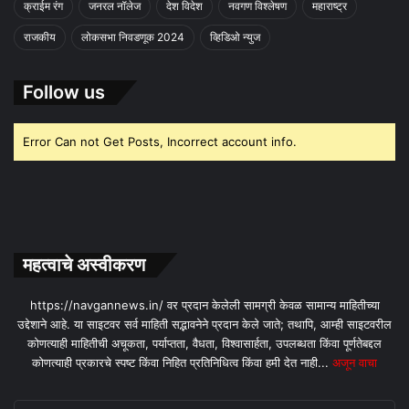
क्राईम रंग
जनरल नॉलेज
देश विदेश
नवगण विश्लेषण
महाराष्ट्र
राजकीय
लोकसभा निवडणूक 2024
व्हिडिओ न्युज
Follow us
Error Can not Get Posts, Incorrect account info.
महत्वाचे अस्वीकरण
https://navgannews.in/ वर प्रदान केलेली सामग्री केवळ सामान्य माहितीच्या
उद्देशाने आहे. या साइटवर सर्व माहिती सद्भावनेने प्रदान केले जाते; तथापि, आम्ही साइटवरील
कोणत्याही माहितीची अचूकता, पर्याप्तता, वैधता, विश्वासार्हता, उपलब्धता किंवा पूर्णतेबद्दल
कोणत्याही प्रकारचे स्पष्ट किंवा निहित प्रतिनिधित्व किंवा हमी देत ​​नाही...
अजून वाचा
Enter