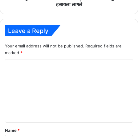
हसायला लागले
Leave a Reply
Your email address will not be published.
Required fields are
marked
*
C
o
m
m
e
n
t
*
Name
*