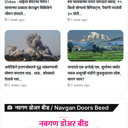
Video : आईला शेवटचा मेसेज !
बस चालकाच्या घरात सापडलं घबाड; १५
सासरच्या छळाला कंटाळून शिक्षिकेने
किलो सोन्याचे बिस्किट्स, पैशांनी भरलेली
जीवन संपवले…
३५ पोती…
1 week ago
1 week ago
अमेरिकेने इराणसोबतचे युद्ध थांबवण्याची
जगातले एक अनोखे गाव, सुर्याच्या सर्वात
घोषणा करताच धाड.. धाड.. कोसळले
जवळ असूनही थंडीने कुडकुडतात लोक,
तेलाचे भाव…
कारण काय?
2 weeks ago
2 weeks ago
नवगण डोअर बीड / Navgan Doors Beed