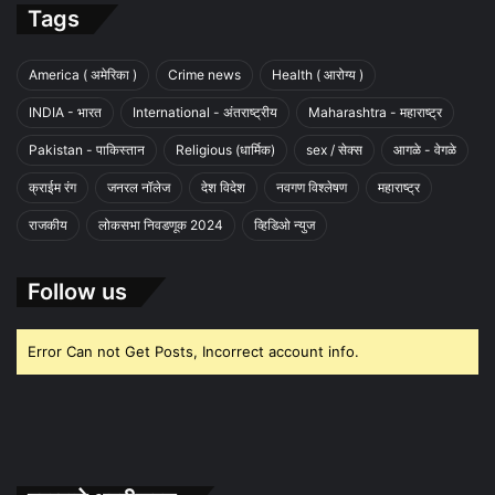
Tags
America ( अमेरिका )
Crime news
Health ( आरोग्य )
INDIA - भारत
International - अंतराष्ट्रीय
Maharashtra - महाराष्ट्र
Pakistan - पाकिस्तान
Religious (धार्मिक)
sex / सेक्स
आगळे - वेगळे
क्राईम रंग
जनरल नॉलेज
देश विदेश
नवगण विश्लेषण
महाराष्ट्र
राजकीय
लोकसभा निवडणूक 2024
व्हिडिओ न्युज
Follow us
Error Can not Get Posts, Incorrect account info.