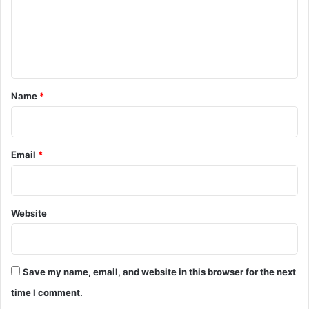
m
e
n
t
*
Name
*
Email
*
Website
Save my name, email, and website in this browser for the next
time I comment.