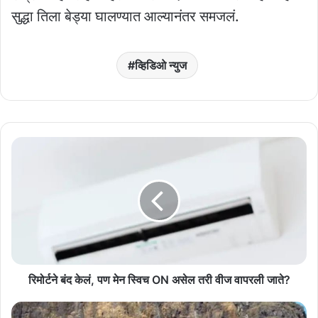
सुद्धा तिला बेड्या घालण्यात आल्यानंतर समजलं.
व्हिडिओ न्युज
रिमोर्टने
बंद
केलं,
पण
मेन
स्विच
ON
असेल
तरी
वीज
रिमोर्टने बंद केलं, पण मेन स्विच ON असेल तरी वीज वापरली जाते?
वापरली
जाते?
बहुतांश