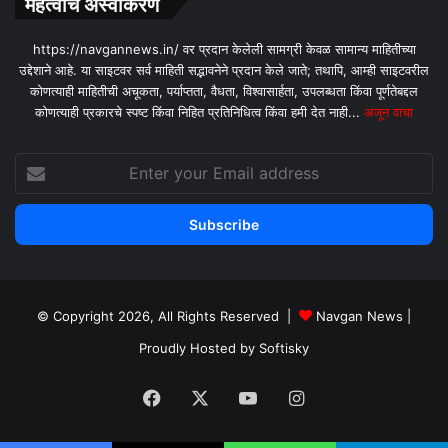
महत्वाचे अस्वीकरण
https://navgannews.in/ वर प्रदान केलेली सामग्री केवळ सामान्य माहितीच्या
उद्देशाने आहे. या साइटवर सर्व माहिती सद्भावनेने प्रदान केले जाते; तथापि, आम्ही साइटवरील
कोणत्याही माहितीची अचूकता, पर्याप्तता, वैधता, विश्वासार्हता, उपलब्धता किंवा पूर्णतेबद्दल
कोणत्याही प्रकारचे स्पष्ट किंवा निहित प्रतिनिधित्व किंवा हमी देत ​​नाही...
अजून वाचा
Enter
your
Email
address
© Copyright 2026, All Rights Reserved |
Navgan News
|
Proudly Hosted by
Softisky
Facebook
X
YouTube
Instagram