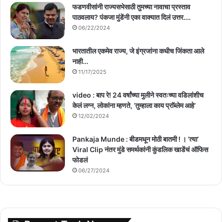
फडणवीसांनी राज्यसभेसाठी तुमच्या नावाचा प्रस्ताव
पाठवलाय? पंकजा मुंडेंनी एका वाक्यात दिलं उत्तर….
06/22/2024
भारतातील एकमेव राज्य, जे इंग्रजांना कधीच जिंकता आले
नाही…
11/17/2025
video : बाप रे! 24 वर्षांच्या मुलीने स्वतःच्या वडिलांशीच
केलं लग्न, लोकांना म्हणते, ‘तुम्हाला काय प्राॅब्लेम आहे’
12/02/2024
Pankaja Munde : बीडमधून मोठी बातमी ! । ‘त्या’
Viral Clip नंतर मुंडे समर्थकांनी कुंडलिक खाडेंचं ऑफिस
फोडलं
06/27/2024