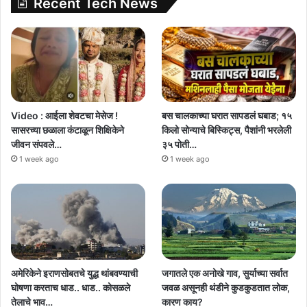
Recent Tech News
Video : आईला शेवटचा मेसेज !
बस चालकाच्या घरात सापडलं घबाड; १५
सासरच्या छळाला कंटाळून शिक्षिकेने
किलो सोन्याचे बिस्किट्स, पैशांनी भरलेली
जीवन संपवले…
३५ पोती…
1 week ago
1 week ago
अमेरिकेने इराणसोबतचे युद्ध थांबवण्याची
जगातले एक अनोखे गाव, सुर्याच्या सर्वात
घोषणा करताच धाड.. धाड.. कोसळले
जवळ असूनही थंडीने कुडकुडतात लोक,
तेलाचे भाव…
कारण काय?