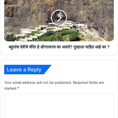
देवीचे
मंदिर
हे
डोंगरावरच
का
असते?
तुम्हाला
माहित
आहे
बहुतांश देवीचे मंदिर हे डोंगरावरच का असते? तुम्हाला माहित आहे का ?
का
?
Leave a Reply
Your email address will not be published.
Required fields are
marked
*
C
o
m