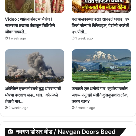
Video : आईला शेवटचा मेसेज !
बस चालकाच्या घरात सापडलं घबाड; १५
सासरच्या छळाला कंटाळून शिक्षिकेने
किलो सोन्याचे बिस्किट्स, पैशांनी भरलेली
जीवन संपवले…
३५ पोती…
1 week ago
1 week ago
अमेरिकेने इराणसोबतचे युद्ध थांबवण्याची
जगातले एक अनोखे गाव, सुर्याच्या सर्वात
घोषणा करताच धाड.. धाड.. कोसळले
जवळ असूनही थंडीने कुडकुडतात लोक,
तेलाचे भाव…
कारण काय?
2 weeks ago
2 weeks ago
नवगण डोअर बीड / Navgan Doors Beed