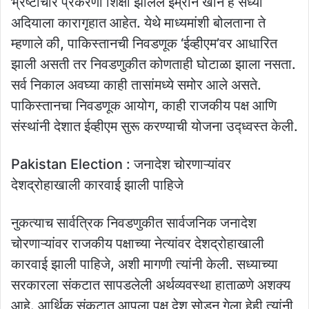
भ्रष्‍टाचार प्रकरणी शिक्षा झालेले इम्रान खान हे सध्‍या
अदियाला कारागृहात आहेत. येथे माध्‍यमांशी बोलताना ते
म्‍हणाले की, पाकिस्‍तानची निवडणूक ‘ईव्हीएम’वर आधारित
झाली असती तर निवडणुकीत कोणताही घोटाळा झाला नसता.
सर्व निकाल अवघ्‍या काही तासांमध्‍ये समोर आले असते.
पाकिस्तानचा निवडणूक आयोग, काही राजकीय पक्ष आणि
संस्थांनी देशात ईव्हीएम सुरू करण्याची योजना उद्ध्वस्त केली.
Pakistan Election : जनादेश चोरणाऱ्यांवर
देशद्रोहाखाली कारवाई झाली पाहिजे
नुकत्‍याच सार्वत्रिक निवडणुकीत सार्वजनिक जनादेश
चोरणाऱ्यांवर राजकीय पक्षाच्‍या नेत्‍यांवर देशद्रोहाखाली
कारवाई झाली पाहिजे, अशी मागणी त्‍यांनी केली. सध्याच्या
सरकारला संकटात सापडलेली अर्थव्यवस्था हाताळणे अशक्य
आहे. आर्थिक संकटात आपला पक्ष देश सोडून गेला हेही त्यांनी