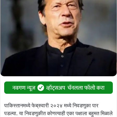
पाकिस्‍तानमध्‍ये फेब्रुवारी २०२४ मध्‍ये निवडणुका पार
पडल्‍या. या निवडणुकीत कोणत्‍याही एका पक्षाला बहुमत मिळाले