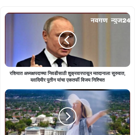
रशियात
अध्यक्षपदाच्या
निवडीसाठी
शुक्रवारपासून
मतदानाला
सुरुवात,
व्लादिमीर
पुतीन
यांचा
एकतर्फी
रशियात अध्यक्षपदाच्या निवडीसाठी शुक्रवारपासून मतदानाला सुरुवात,
विजय
व्लादिमीर पुतीन यांचा एकतर्फी विजय निश्‍चित
निश्‍चित
जगातील
आनंदी
देशांची
यादी
प्रसिद्ध,
पहिल्यांदाच
अमिरेका