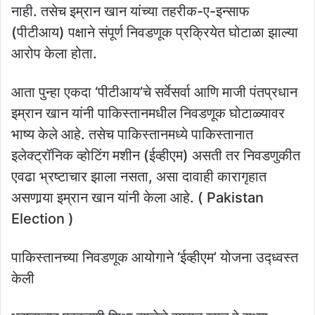
नाही. तसेच इम्रान खान यांच्‍या तहरीक-ए-इन्साफ
(पीटीआय) पक्षाने संपूर्ण निवडणूक प्रक्रियेत घोटाळा झाल्‍या
आरोप केला होता.
आता पुन्‍हा एकदा ‘पीटीआय’चे सर्वेसर्वा आणि माजी पंतप्रधान
इम्रान खान यांनी पाकिस्‍तानमधील निवडणूक घोटाळ्यावर
भाष्‍य केले आहे. तसेच पाकिस्‍तानमध्‍ये पाकिस्तानात
इलेक्ट्रॉनिक व्होटिंग मशीन (ईव्हीएम) असती तर निवडणुकीत
एवढा भ्रष्टाचार झाला नसता, असा दावाही कारागृहात
असणार्‍या इम्रान खान यांनी केला आहे. ( Pakistan
Election )
पाकिस्तानच्‍या निवडणूक आयोगाने ‘ईव्हीएम’ योजना उद्ध्वस्त
केली