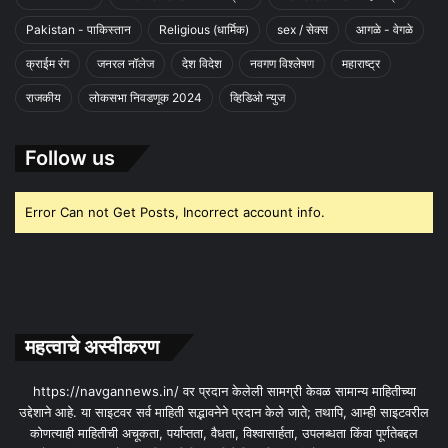
Pakistan - पाकिस्तान
Religious (धार्मिक)
sex / सेक्स
आगळे - वेगळे
क्राईम रंग
जनरल नॉलेज
देश विदेश
नवगण विश्लेषण
महाराष्ट्र
राजकीय
लोकसभा निवडणूक 2024
व्हिडिओ न्युज
Follow us
Error Can not Get Posts, Incorrect account info.
महत्वाचे अस्वीकरण
https://navgannews.in/ वर प्रदान केलेली सामग्री केवळ सामान्य माहितीच्या
उद्देशाने आहे. या साइटवर सर्व माहिती सद्भावनेने प्रदान केले जाते; तथापि, आम्ही साइटवरील
कोणत्याही माहितीची अचूकता, पर्याप्तता, वैधता, विश्वासार्हता, उपलब्धता किंवा पूर्णतेबद्दल