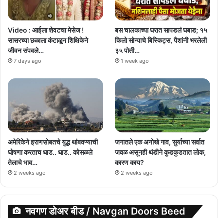
Video : आईला शेवटचा मेसेज !
बस चालकाच्या घरात सापडलं घबाड; १५
सासरच्या छळाला कंटाळून शिक्षिकेने
किलो सोन्याचे बिस्किट्स, पैशांनी भरलेली
जीवन संपवले…
३५ पोती…
7 days ago
1 week ago
अमेरिकेने इराणसोबतचे युद्ध थांबवण्याची
जगातले एक अनोखे गाव, सुर्याच्या सर्वात
घोषणा करताच धाड.. धाड.. कोसळले
जवळ असूनही थंडीने कुडकुडतात लोक,
तेलाचे भाव…
कारण काय?
2 weeks ago
2 weeks ago
नवगण डोअर बीड / Navgan Doors Beed