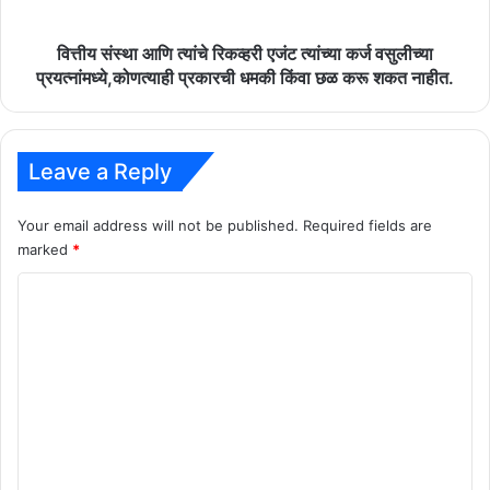
कर्ज
वसुलीच्या
प्रयत्नांमध्ये,कोणत्याही
वित्तीय संस्था आणि त्यांचे रिकव्हरी एजंट त्यांच्या कर्ज वसुलीच्या
प्रकारची
प्रयत्नांमध्ये,कोणत्याही प्रकारची धमकी किंवा छळ करू शकत नाहीत.
धमकी
किंवा
छळ
करू
Leave a Reply
शकत
नाहीत.
Your email address will not be published.
Required fields are
marked
*
C
o
m
m
e
n
t