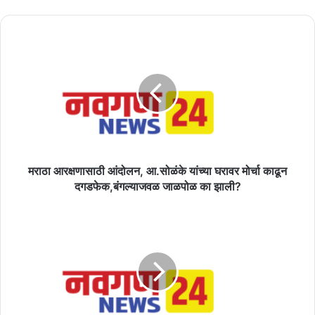
मराठा
आरक्षणासाठी
आंदोलन,
आ.सोळंके
यांच्या
घरावर
मोर्चा
काढून
दगडफेक,बंगल्याजवळ
जाळपोळ
मराठा आरक्षणासाठी आंदोलन, आ.सोळंके यांच्या घरावर मोर्चा काढून
का
दगडफेक,बंगल्याजवळ जाळपोळ का झाली?
झाली?
वित्तीय
संस्था
आणि
त्यांचे
रिकव्हरी
एजंट
त्यांच्या