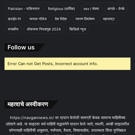
Pakistan - पाकिस्तान
Religious (धार्मिक)
sex / सेक्स
आगळे - वेगळे
क्राईम रंग
जनरल नॉलेज
देश विदेश
नवगण विश्लेषण
महाराष्ट्र
राजकीय
लोकसभा निवडणूक 2024
व्हिडिओ न्युज
Follow us
Error Can not Get Posts, Incorrect account info.
महत्वाचे अस्वीकरण
https://navgannews.in/ वर प्रदान केलेली सामग्री केवळ सामान्य माहितीच्या
उद्देशाने आहे. या साइटवर सर्व माहिती सद्भावनेने प्रदान केले जाते; तथापि, आम्ही साइटवरील
कोणत्याही माहितीची अचूकता, पर्याप्तता, वैधता, विश्वासार्हता, उपलब्धता किंवा पूर्णतेबद्दल