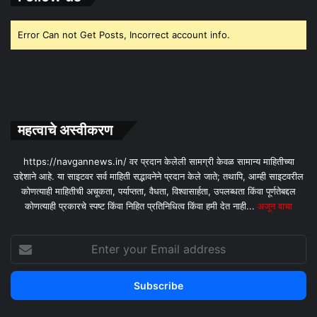
Error Can not Get Posts, Incorrect account info.
महत्वाचे अस्वीकरण
https://navgannews.in/ वर प्रदान केलेली सामग्री केवळ सामान्य माहितीच्या
उद्देशाने आहे. या साइटवर सर्व माहिती सद्भावनेने प्रदान केले जाते; तथापि, आम्ही साइटवरील
कोणत्याही माहितीची अचूकता, पर्याप्तता, वैधता, विश्वासार्हता, उपलब्धता किंवा पूर्णतेबद्दल
कोणत्याही प्रकारचे स्पष्ट किंवा निहित प्रतिनिधित्व किंवा हमी देत ​​नाही...
अजून वाचा
Enter
your
Email
address