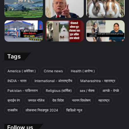
Tags
America ( अमेरिका )
Crime news
Health ( आरोग्य )
INDIA - भारत
International - अंतराष्ट्रीय
Maharashtra - महाराष्ट्र
Pakistan - पाकिस्तान
Religious (धार्मिक)
sex / सेक्स
आगळे - वेगळे
क्राईम रंग
जनरल नॉलेज
देश विदेश
नवगण विश्लेषण
महाराष्ट्र
राजकीय
लोकसभा निवडणूक 2024
व्हिडिओ न्युज
Follow us