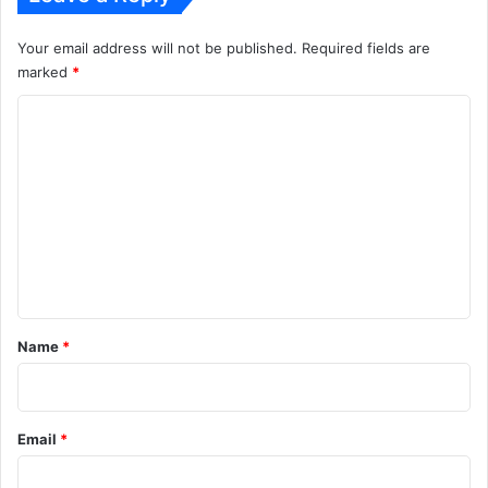
Your email address will not be published.
Required fields are
marked
*
C
o
m
m
e
n
t
*
Name
*
Email
*