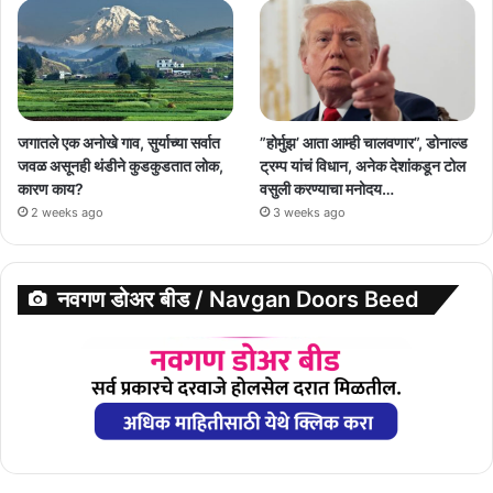
जगातले एक अनोखे गाव, सुर्याच्या सर्वात
”होर्मुझ’ आता आम्ही चालवणार”, डोनाल्ड
जवळ असूनही थंडीने कुडकुडतात लोक,
ट्रम्प यांचं विधान, अनेक देशांकडून टोल
कारण काय?
वसुली करण्याचा मनोदय…
2 weeks ago
3 weeks ago
नवगण डोअर बीड / Navgan Doors Beed