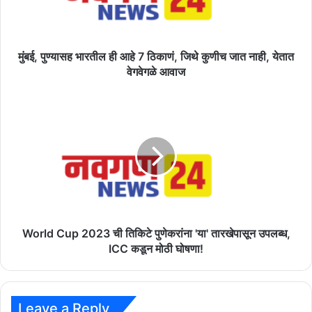
ठिकाणं,
जिथे
कुणीच
जात
मुंबई, पुण्यासह भारतील ही आहे 7 ठिकाणं, जिथे कुणीच जात नाही, येतात
नाही,
वेगवेगळे आवाज
येतात
वेगवेगळे
World
आवाज
Cup
2023
ची
तिकिटे
पुणेकरांना
'या'
तारखेपासून
उपलब्ध,
ICC
World Cup 2023 ची तिकिटे पुणेकरांना 'या' तारखेपासून उपलब्ध,
कडून
ICC कडून मोठी घोषणा!
मोठी
घोषणा!
Leave a Reply