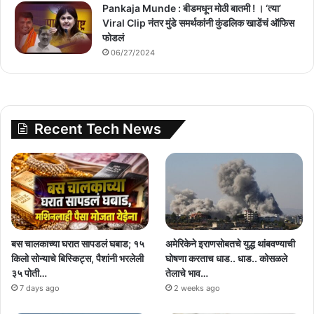
Pankaja Munde : बीडमधून मोठी बातमी ! । ‘त्या’
Viral Clip नंतर मुंडे समर्थकांनी कुंडलिक खाडेंचं ऑफिस
फोडलं
06/27/2024
Recent Tech News
बस चालकाच्या घरात सापडलं घबाड; १५
अमेरिकेने इराणसोबतचे युद्ध थांबवण्याची
किलो सोन्याचे बिस्किट्स, पैशांनी भरलेली
घोषणा करताच धाड.. धाड.. कोसळले
३५ पोती…
तेलाचे भाव…
7 days ago
2 weeks ago