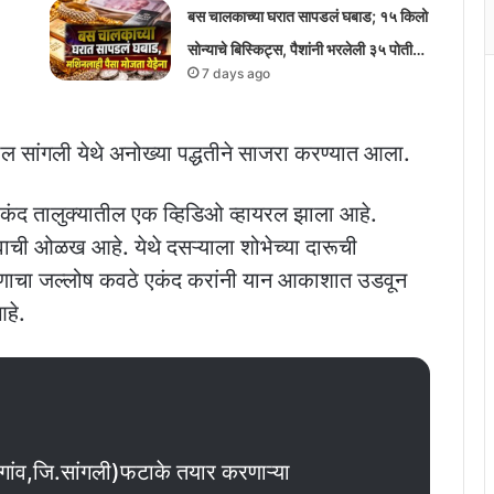
बस चालकाच्या घरात सापडलं घबाड; १५ किलो
सोन्याचे बिस्किट्स, पैशांनी भरलेली ३५ पोती…
7 days ago
ातील सांगली येथे अनोख्या पद्धतीने साजरा करण्यात आला.
एकंद तालुक्यातील एक व्हिडिओ व्हायरल झाला आहे.
ावाची ओळख आहे. येथे दसऱ्याला शोभेच्या दारूची
षेपणाचा जल्लोष कवठे एकंद करांनी यान आकाशात उडवून
हे.
गांव,जि.सांगली)फटाके तयार करणाऱ्या