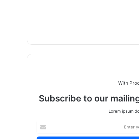
With Pro
Subscribe to our mailing
Lorem ipsum dol
Enter
your
Email