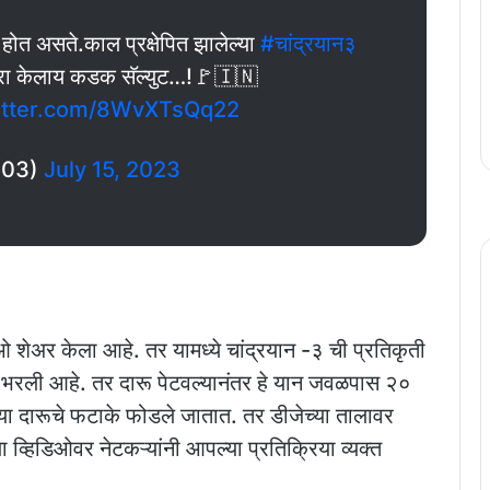
 होत असते.काल प्रक्षेपित झालेल्या
#चांद्रयान३
ाजरा केलाय कडक सॅल्युट…!🚩🇮🇳
witter.com/8WvXTsQq22
n03)
July 15, 2023
ओ शेअर केला आहे. तर यामध्ये चांद्रयान -३ ची प्रतिकृती
ू भरली आहे. तर दारू पेटवल्यानंतर हे यान जवळपास २०
ेच्या दारूचे फटाके फोडले जातात. तर डीजेच्या तालावर
व्हिडिओवर नेटकऱ्यांनी आपल्या प्रतिक्रिया व्यक्त