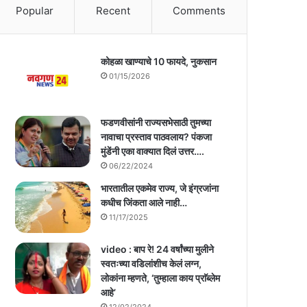
Popular
Recent
Comments
कोहळा खाण्याचे 10 फायदे, नुकसान
01/15/2026
फडणवीसांनी राज्यसभेसाठी तुमच्या
नावाचा प्रस्ताव पाठवलाय? पंकजा
मुंडेंनी एका वाक्यात दिलं उत्तर….
06/22/2024
भारतातील एकमेव राज्य, जे इंग्रजांना
कधीच जिंकता आले नाही…
11/17/2025
video : बाप रे! 24 वर्षांच्या मुलीने
स्वतःच्या वडिलांशीच केलं लग्न,
लोकांना म्हणते, ‘तुम्हाला काय प्राॅब्लेम
आहे’
12/02/2024