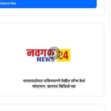
भारतापाठोपाठ
पाकिस्तानने
देखील
लॉन्च
केलं
चांद्रयान;
व्हायरल
व्हिडिओ
पहा
भारतापाठोपाठ पाकिस्तानने देखील लॉन्च केलं
चांद्रयान; व्हायरल व्हिडिओ पहा