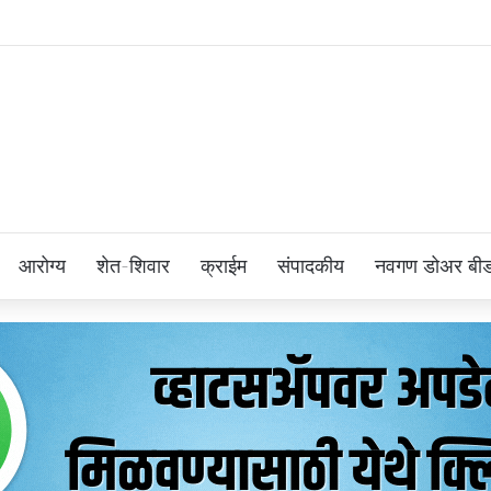
आरोग्य
शेत-शिवार
क्राईम
संपादकीय
नवगण डोअर बी