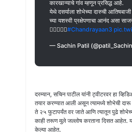
कारखान्याचे गांव म्हणून प्रसिद्ध आहे.
येथे दसर्याला शोभेच्या दारुची आतिषबाजी
च्या यशस्वी प्रक्षेपणाचा आनंद असा स
✌🏻💪🏻💥
#Chandrayaan3
pic.t
— Sachin Patil (@patil_Sachi
दरम्यान, सचिन पाटील यांनी ट्वीटरवर हा व्हिडि
तयार करण्यात आली असून त्यामध्ये शोभेची दार
ते २५ फुटापर्यंत वर जाते आणि त्यातून पुढे शोभ
काही तरूण मुले जल्लोष करताना दिसत आहेत. या 
केल्या आहेत.