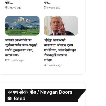
पोती…
भाव…
7 days ago
1 week ago
जगातले एक अनोखे गाव,
”होर्मुझ’ आता आम्ही
सुर्याच्या सर्वात जवळ असूनही
चालवणार”, डोनाल्ड ट्रम्प
थंडीने कुडकुडतात लोक,
यांचं विधान, अनेक देशांकडून
कारण काय?
टोल वसुली करण्याचा
मनोदय…
2 weeks ago
3 weeks ago
नवगण डोअर बीड / Navgan Doors
Beed