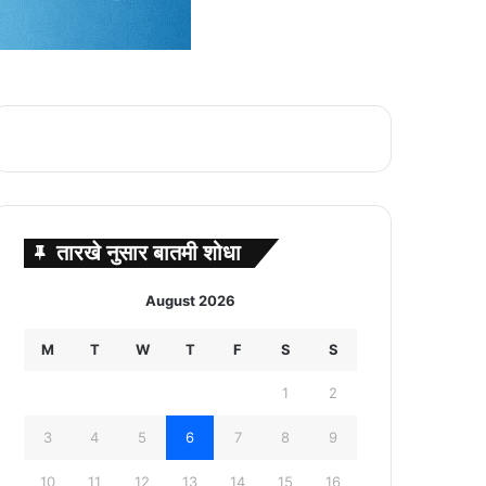
तारखे नुसार बातमी शोधा
August 2026
M
T
W
T
F
S
S
1
2
3
4
5
6
7
8
9
10
11
12
13
14
15
16