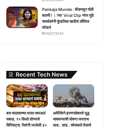
Pankaja Munde : बीडमधून मोठी
बातमी ! । ‘त्या’ Viral Clip नंतर मुंडे
समर्थकांनी कुंडलिक खाडेंचं ऑफिस
फोडलं
06/27/2024
Recent Tech News
बस चालकाच्या घरात सापडलं
अमेरिकेने इराणसोबतचे युद्ध
घबाड; १५ किलो सोन्याचे
थांबवण्याची घोषणा करताच
बिस्किट्स, पैशांनी भरलेली ३५
धाड.. धाड.. कोसळले तेलाचे