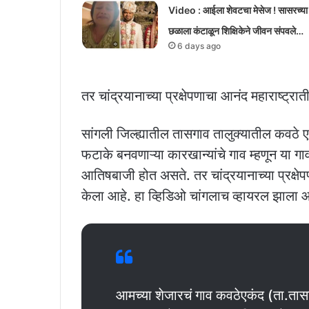
Video : आईला शेवटचा मेसेज ! सासरच्या
छळाला कंटाळून शिक्षिकेने जीवन संपवले…
6 days ago
तर चांद्रयानाच्या प्रक्षेपणाचा आनंद महाराष्ट्र
सांगली जिल्ह्यातील तासगाव तालुक्यातील कवठे 
फटाके बनवणाऱ्या कारखान्यांचे गाव म्हणून या ग
आतिषबाजी होत असते. तर चांद्रयानाच्या प्रक्
केला आहे. हा व्हिडिओ चांगलाच व्हायरल झाला आ
आमच्या शेजारचं गाव कवठेएकंद (ता.तास