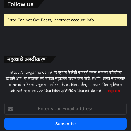
Follow us
Error Can not Get Posts, Incorrect account info.
महत्वाचे अस्वीकरण
https://navgannews.in/ वर प्रदान केलेली सामग्री केवळ सामान्य माहितीच्या
उद्देशाने आहे. या साइटवर सर्व माहिती सद्भावनेने प्रदान केले जाते; तथापि, आम्ही साइटवरील
कोणत्याही माहितीची अचूकता, पर्याप्तता, वैधता, विश्वासार्हता, उपलब्धता किंवा पूर्णतेबद्दल
कोणत्याही प्रकारचे स्पष्ट किंवा निहित प्रतिनिधित्व किंवा हमी देत ​​नाही...
अजून वाचा
Enter
your
Email
address