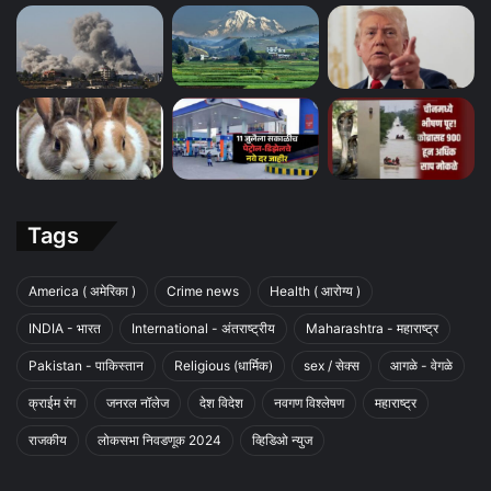
Tags
America ( अमेरिका )
Crime news
Health ( आरोग्य )
INDIA - भारत
International - अंतराष्ट्रीय
Maharashtra - महाराष्ट्र
Pakistan - पाकिस्तान
Religious (धार्मिक)
sex / सेक्स
आगळे - वेगळे
क्राईम रंग
जनरल नॉलेज
देश विदेश
नवगण विश्लेषण
महाराष्ट्र
राजकीय
लोकसभा निवडणूक 2024
व्हिडिओ न्युज