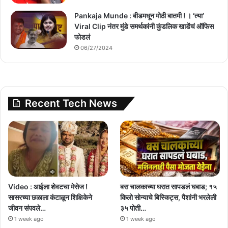
Pankaja Munde : बीडमधून मोठी बातमी ! । ‘त्या’
Viral Clip नंतर मुंडे समर्थकांनी कुंडलिक खाडेंचं ऑफिस
फोडलं
06/27/2024
Recent Tech News
Video : आईला शेवटचा मेसेज !
बस चालकाच्या घरात सापडलं घबाड; १५
सासरच्या छळाला कंटाळून शिक्षिकेने
किलो सोन्याचे बिस्किट्स, पैशांनी भरलेली
जीवन संपवले…
३५ पोती…
1 week ago
1 week ago