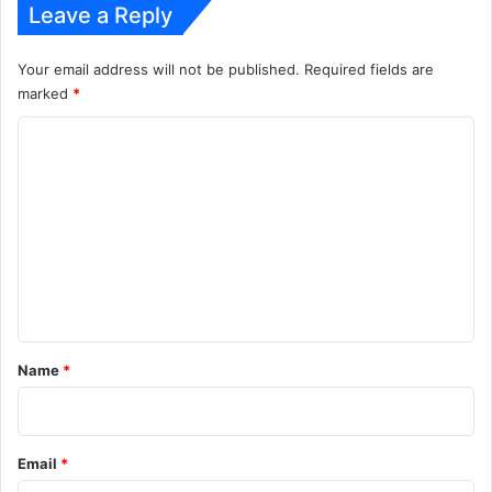
Leave a Reply
Your email address will not be published.
Required fields are
marked
*
C
o
m
m
e
n
t
*
Name
*
Email
*