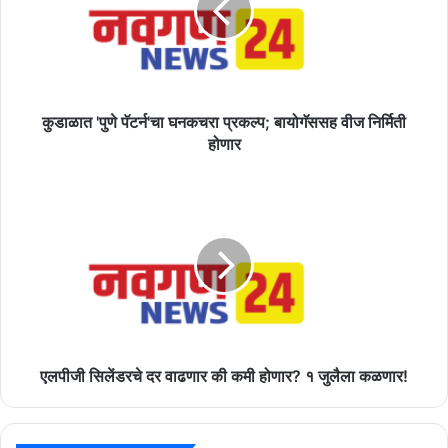
प्रकल्प;
बायोगॅससह
वीज
निर्मिती
होणार
कुडाळात 'पुणे पॅटर्न'चा घनकचरा प्रकल्प; बायोगॅससह वीज निर्मिती
होणार
एलपीजी
सिलेंडरचे
दर
वाढणार
की
कमी
होणार?
१
जुलैला
कळणार!
एलपीजी सिलेंडरचे दर वाढणार की कमी होणार? १ जुलैला कळणार!