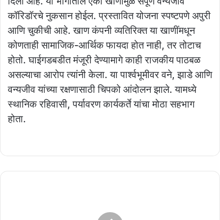
दिली आहे. या भागातील एका खाणीमुळे संपूर्ण वन्यजीव
कॉरिडॉरचे नुकसान होईल. प्रस्तावित योजना स्पष्टपणे अपुरी
आणि चुकीची आहे. खाण कंपनी व्यतिरिक्त या खाणींमधून
कोणताही सामाजिक-आर्थिक फायदा होत नाही, तर तोटाच
होतो. घाईगडबडीत मंजूरी देण्यामागे काही राजकीय पाठबळ
असल्याचा आरोप त्यांनी केला. या पार्श्‍वभूमीवर वने, झाडे आणि
वन्यजीव यांच्या रक्षणासाठी चिपको आंदोलन झाले. यामध्ये
स्थानिक रहिवासी, पर्यावरण कार्यकर्ते यांचा मोठा सहभाग
होता.
कुडाळात
'पुणे
पॅटर्न'चा
घनकचरा