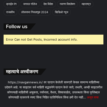
क्राईम रंग
जनरल नॉलेज
देश विदेश
नवगण विश्लेषण
महाराष्ट्र
राजकीय
लोकसभा निवडणूक 2024
व्हिडिओ न्युज
Follow us
Error Can not Get Posts, Incorrect account info.
महत्वाचे अस्वीकरण
https://navgannews.in/ वर प्रदान केलेली सामग्री केवळ सामान्य माहितीच्या
उद्देशाने आहे. या साइटवर सर्व माहिती सद्भावनेने प्रदान केले जाते; तथापि, आम्ही साइटवरील
कोणत्याही माहितीची अचूकता, पर्याप्तता, वैधता, विश्वासार्हता, उपलब्धता किंवा पूर्णतेबद्दल
कोणत्याही प्रकारचे स्पष्ट किंवा निहित प्रतिनिधित्व किंवा हमी देत ​​नाही...
अजून वाचा