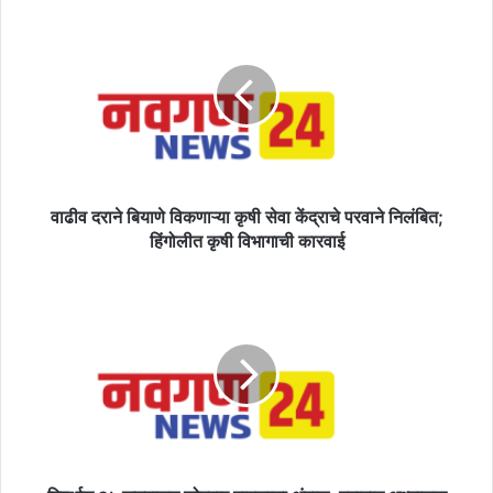
वाढीव
दराने
बियाणे
विकणाऱ्या
कृषी
सेवा
केंद्राचे
परवाने
निलंबित;
हिंगोलीत
वाढीव दराने बियाणे विकणाऱ्या कृषी सेवा केंद्राचे परवाने निलंबित;
कृषी
हिंगोलीत कृषी विभागाची कारवाई
विभागाची
कारवाई
विदर्भात
२५
जूनपासून
जोरदार
पावसाचा
अंदाज;
हवामान
अभ्यासक
पंजाब
डख