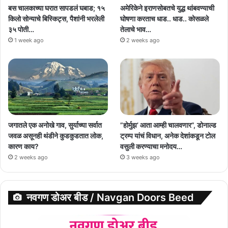
बस चालकाच्या घरात सापडलं घबाड; १५
अमेरिकेने इराणसोबतचे युद्ध थांबवण्याची
किलो सोन्याचे बिस्किट्स, पैशांनी भरलेली
घोषणा करताच धाड.. धाड.. कोसळले
३५ पोती…
तेलाचे भाव…
1 week ago
2 weeks ago
जगातले एक अनोखे गाव, सुर्याच्या सर्वात
”होर्मुझ’ आता आम्ही चालवणार”, डोनाल्ड
जवळ असूनही थंडीने कुडकुडतात लोक,
ट्रम्प यांचं विधान, अनेक देशांकडून टोल
कारण काय?
वसुली करण्याचा मनोदय…
2 weeks ago
3 weeks ago
नवगण डोअर बीड / Navgan Doors Beed