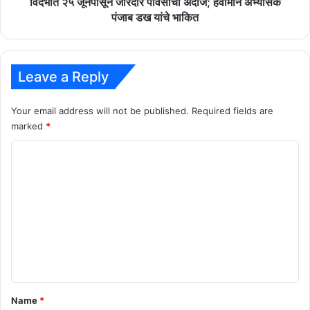
विदर्भात २५ जूनपासून जोरदार पावसाचा अंदाज; हवामान अभ्यासक
यांचे
पंजाब डख यांचे भाकित
भाकित
Leave a Reply
Your email address will not be published.
Required fields are
marked
*
C
o
m
m
e
n
t
*
Name
*