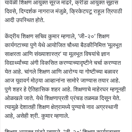
यावेळी शिक्षण आयुक्त सूरज मांढरे, क्रीडा आयुक्त सुहास
दिवसे, दिग्दर्शक नागराज मंजुळे, क्रिकेटपटू राहूल त्रिपाठी
आदी उपस्थित होते.
केंद्रीय शिक्षण सचिव कुमार म्हणाले, ‘जी-२०’ शिक्षण
कार्यगटाच्या पुणे येथे आयोजित चौथ्या बैठकीनिमित्त ‘मूलभूत
साक्षरता आणि संख्याशास्त्र’ या मूलभूत विषयांचे ज्ञान
विद्यार्थ्यांच्या अंगी विकसित करण्याच्यादृष्टीने चर्चा करण्यात
येत आहे. चांगले शिक्षण आणि आरोग्य या गोष्टीच्या बळावर
आज युवावर्ग मोठ्या आव्हानांना सामोरे जाण्यास तयार आहे.
पुणे शहर हे ऐतिहासिक शहर आहे. शिक्षणाचे माहेरघर म्हणूनही
ओळखले जाते. येथे शिक्षणाप्रती प्रंचड तळमळ दिसून येते.
त्यामुळे देशातही शिक्षण क्षेत्रामध्ये पुण्याचे नाव अग्रस्थानी
आहे, असेही श्री. कुमार म्हणाले.
शिक्षण आयुक्त मांढरे म्हणाले, ‘जी-२०’ शिक्षण कार्यगटाच्या