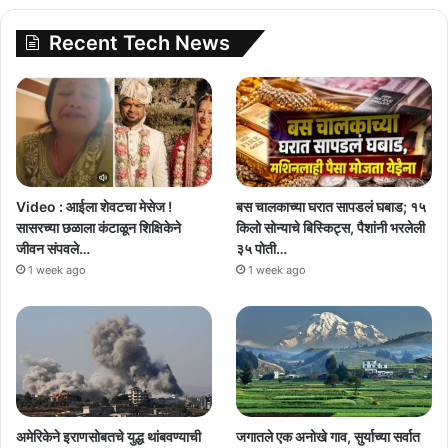
Recent Tech News
Video : आईला शेवटचा मेसेज !
बस चालकाच्या घरात सापडलं घबाड; १५
सासरच्या छळाला कंटाळून शिक्षिकेने
किलो सोन्याचे बिस्किट्स, पैशांनी भरलेली
जीवन संपवले…
३५ पोती…
1 week ago
1 week ago
अमेरिकेने इराणसोबतचे युद्ध थांबवण्याची
जगातले एक अनोखे गाव, सुर्याच्या सर्वात