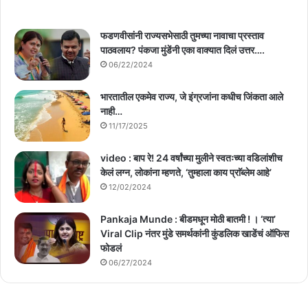
फडणवीसांनी राज्यसभेसाठी तुमच्या नावाचा प्रस्ताव
पाठवलाय? पंकजा मुंडेंनी एका वाक्यात दिलं उत्तर….
06/22/2024
भारतातील एकमेव राज्य, जे इंग्रजांना कधीच जिंकता आले
नाही…
11/17/2025
video : बाप रे! 24 वर्षांच्या मुलीने स्वतःच्या वडिलांशीच
केलं लग्न, लोकांना म्हणते, ‘तुम्हाला काय प्राॅब्लेम आहे’
12/02/2024
Pankaja Munde : बीडमधून मोठी बातमी ! । ‘त्या’
Viral Clip नंतर मुंडे समर्थकांनी कुंडलिक खाडेंचं ऑफिस
फोडलं
06/27/2024