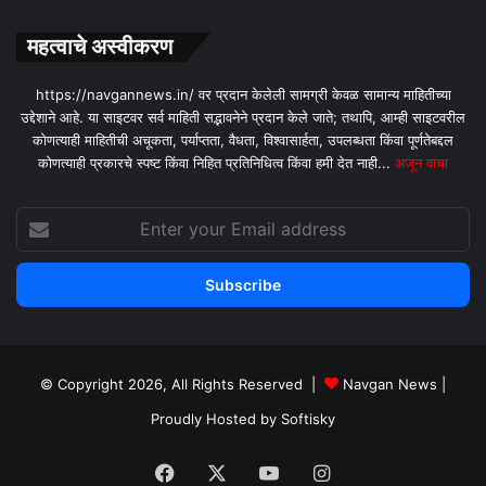
महत्वाचे अस्वीकरण
https://navgannews.in/ वर प्रदान केलेली सामग्री केवळ सामान्य माहितीच्या
उद्देशाने आहे. या साइटवर सर्व माहिती सद्भावनेने प्रदान केले जाते; तथापि, आम्ही साइटवरील
कोणत्याही माहितीची अचूकता, पर्याप्तता, वैधता, विश्वासार्हता, उपलब्धता किंवा पूर्णतेबद्दल
कोणत्याही प्रकारचे स्पष्ट किंवा निहित प्रतिनिधित्व किंवा हमी देत ​​नाही...
अजून वाचा
Enter
your
Email
address
© Copyright 2026, All Rights Reserved |
Navgan News
|
Proudly Hosted by
Softisky
Facebook
X
YouTube
Instagram