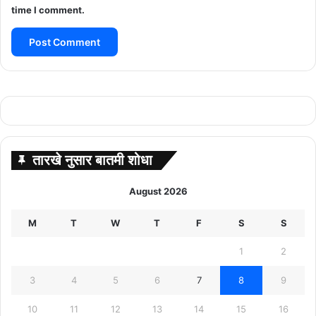
time I comment.
तारखे नुसार बातमी शोधा
August 2026
M
T
W
T
F
S
S
1
2
3
4
5
6
7
8
9
10
11
12
13
14
15
16