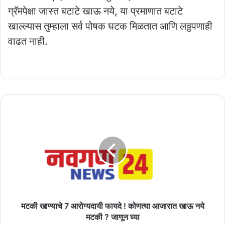
ग्रॅमपेक्षा जास्त बटाटे खाऊ नये, या प्रमाणात बटाटे
खाल्ल्यास तुम्हाला सर्व पोषक घटक मिळतात आणि लठ्ठपणाही
वाढत नाही.
मटकी
खाण्याचे
7
आरोग्यदायी
फायदे
!
कोणत्या
आजारात
खाऊ
नये
मटकी खाण्याचे 7 आरोग्यदायी फायदे ! कोणत्या आजारात खाऊ नये
मटकी
मटकी ? जाणून घ्या