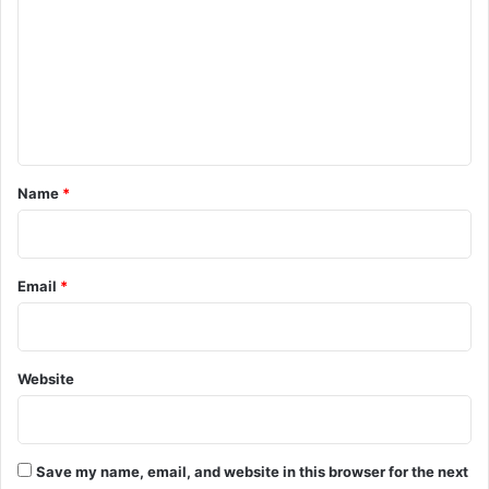
m
m
e
n
t
*
Name
*
Email
*
Website
Save my name, email, and website in this browser for the next