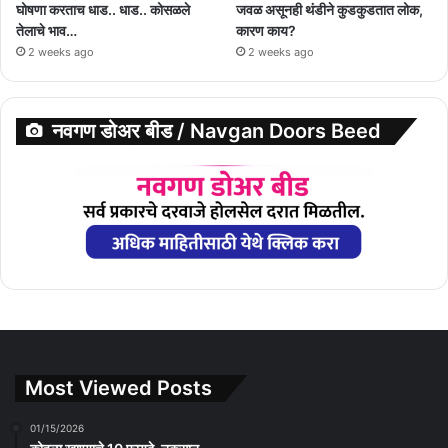
घोषणा करताच धाड.. धाड.. कोसळले
जवळ असूनही थंडीने कुडकुडतात लोक,
तेलाचे भाव…
कारण काय?
2 weeks ago
2 weeks ago
नवगण डोअर बीड / Navgan Doors Beed
Most Viewed Posts
01/15/2026