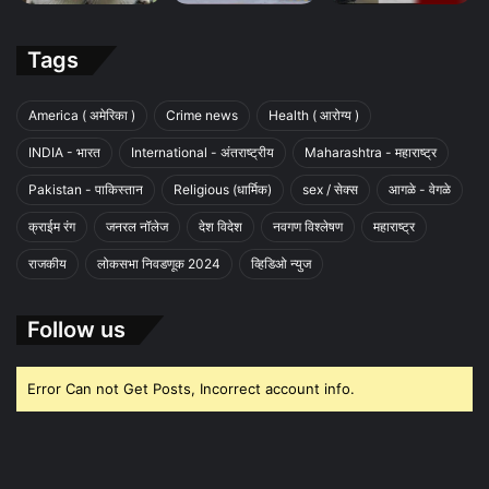
Tags
America ( अमेरिका )
Crime news
Health ( आरोग्य )
INDIA - भारत
International - अंतराष्ट्रीय
Maharashtra - महाराष्ट्र
Pakistan - पाकिस्तान
Religious (धार्मिक)
sex / सेक्स
आगळे - वेगळे
क्राईम रंग
जनरल नॉलेज
देश विदेश
नवगण विश्लेषण
महाराष्ट्र
राजकीय
लोकसभा निवडणूक 2024
व्हिडिओ न्युज
Follow us
Error Can not Get Posts, Incorrect account info.