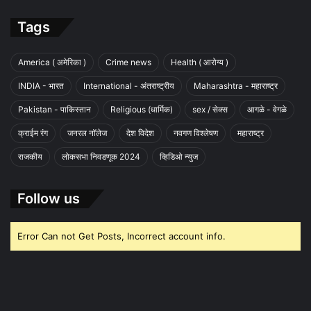
Tags
America ( अमेरिका )
Crime news
Health ( आरोग्य )
INDIA - भारत
International - अंतराष्ट्रीय
Maharashtra - महाराष्ट्र
Pakistan - पाकिस्तान
Religious (धार्मिक)
sex / सेक्स
आगळे - वेगळे
क्राईम रंग
जनरल नॉलेज
देश विदेश
नवगण विश्लेषण
महाराष्ट्र
राजकीय
लोकसभा निवडणूक 2024
व्हिडिओ न्युज
Follow us
Error Can not Get Posts, Incorrect account info.