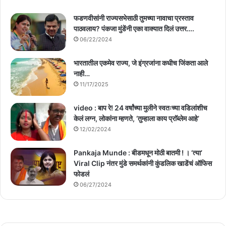
फडणवीसांनी राज्यसभेसाठी तुमच्या नावाचा प्रस्ताव
पाठवलाय? पंकजा मुंडेंनी एका वाक्यात दिलं उत्तर….
06/22/2024
भारतातील एकमेव राज्य, जे इंग्रजांना कधीच जिंकता आले
नाही…
11/17/2025
video : बाप रे! 24 वर्षांच्या मुलीने स्वतःच्या वडिलांशीच
केलं लग्न, लोकांना म्हणते, ‘तुम्हाला काय प्राॅब्लेम आहे’
12/02/2024
Pankaja Munde : बीडमधून मोठी बातमी ! । ‘त्या’
Viral Clip नंतर मुंडे समर्थकांनी कुंडलिक खाडेंचं ऑफिस
फोडलं
06/27/2024