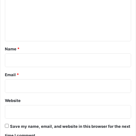
m
m
e
n
t
*
Name
*
Email
*
Website
Save my name, email, and website in this browser for the next
time I comment.