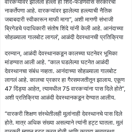
वारकऱ्यांवर झालेला हल्ला हा शिंदे-फडणवीस सरकारचा
नाकर्तेपणा आहे. वारकऱ्यांवर झालेल्या हल्ल्याची नैतिक
जबाबदारी स्वीकारून माफी मागा”, अशी मागणी संभाजी
ब्रिगेडचे पदाधिकारी संतोष शिंदे यांनी केली आहे. आनंदाच्या
सोहळ्याला गालबोट लागलं’, आळंदी देवस्थानची प्रतिक्रिया
दरम्यान, आळंदी देवस्थानकडून कालच्या घटनेवर भूमिका
मांडण्यात आली आहे. “काल घडलेल्या घटनेत आळंदी
देवस्थानचा संबंध नव्हता. आनंदाच्या सोहळ्याला गालबोट
लागलं आहे. कालचा प्रकार हा गैरसमजतीतून झालाय. एकूण
47 दिंड्या आहेत, त्यामधील 75 वारकऱ्यांना पास दिले होते”,
अशी प्रतिक्रिया आळंदी देवस्थानकडून देण्यात आलीय.
“वारकरी शिक्षण संस्थेतीलही मुलांनाही देवस्थानचे पास दिले
होते. मात्र अधिक संख्या असल्याने त्यांनी हट्ट घातला. मुलं
वारकरी म्हणून हट्ट करत होती आणि कायदा सुव्यवस्था