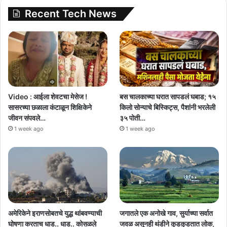
Recent Tech News
Video : आईला शेवटचा मेसेज !
बस चालकाच्या घरात सापडलं घबाड; १५
सासरच्या छळाला कंटाळून शिक्षिकेने
किलो सोन्याचे बिस्किट्स, पैशांनी भरलेली
जीवन संपवले…
३५ पोती…
1 week ago
1 week ago
अमेरिकेने इराणसोबतचे युद्ध थांबवण्याची
जगातले एक अनोखे गाव, सुर्याच्या सर्वात
घोषणा करताच धाड.. धाड.. कोसळले
जवळ असूनही थंडीने कुडकुडतात लोक,