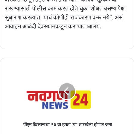
राखण्यासाठी पोलीस काम करत होते चुका शोधत बसण्यापेक्षा
सुधारणा करूयात. याचं कोणीही राजकारण करू नये”, असं
आवाहन आळंदी देवस्थानकडून करण्यात आलंय.
'पीएम
किसान'चा
१४
वा
हफ्ता
'या'
तारखेला
होणार
जमा
'पीएम किसान'चा १४ वा हफ्ता 'या' तारखेला होणार जमा