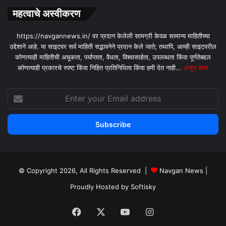
महत्वाचे अस्वीकरण
https://navgannews.in/ वर प्रदान केलेली सामग्री केवळ सामान्य माहितीच्या
उद्देशाने आहे. या साइटवर सर्व माहिती सद्भावनेने प्रदान केले जाते; तथापि, आम्ही साइटवरील
कोणत्याही माहितीची अचूकता, पर्याप्तता, वैधता, विश्वासार्हता, उपलब्धता किंवा पूर्णतेबद्दल
कोणत्याही प्रकारचे स्पष्ट किंवा निहित प्रतिनिधित्व किंवा हमी देत ​​नाही...
अजून वाचा
Enter
your
Email
address
© Copyright 2026, All Rights Reserved |
Navgan News
|
Proudly Hosted by
Softisky
Facebook
X
YouTube
Instagram