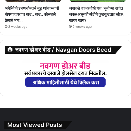
अमेरिकेने इराणसोबतचे युद्ध थांबवण्याची
जगातले एक अनोखे गाव, सुर्याच्या सर्वात
घोषणा करताच धाड.. धाड.. कोसळले
जवळ असूनही थंडीने कुडकुडतात लोक,
तेलाचे भाव…
कारण काय?
2 weeks ago
2 weeks ago
नवगण डोअर बीड / Navgan Doors Beed
Most Viewed Posts