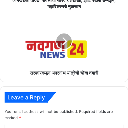
जामखेडला वादळी पावसाचा जोरदार तडाखा, झाडे पडली उन्मळून;
महावितरणचे नुकसान
सरकारकडून
अमरनाथ
यात्रेची
चोख
तयारी
सरकारकडून अमरनाथ यात्रेची चोख तयारी
Leave a Reply
Your email address will not be published.
Required fields are
marked
*
C