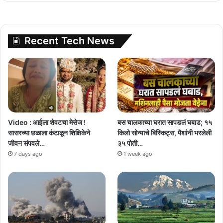
Recent Tech News
Video : आईला शेवटचा मेसेज !
बस चालकाच्या घरात सापडलं घबाड; १५
सासरच्या छळाला कंटाळून शिक्षिकेने
किलो सोन्याचे बिस्किट्स, पैशांनी भरलेली
जीवन संपवले…
३५ पोती…
7 days ago
1 week ago