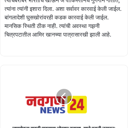
त्याचबरोबर भारताचे खाऊन जे पाकिस्तानचे गुणगान गातात,
त्यांना त्यांनी इशारा दिला. अशा सर्वावर कारवाई केली जाईल.
बांगलादेशी घुसखोरांवरही कडक कारवाई केली जाईल.
मानसिक स्थिती ठीक नाही. त्यांची अवस्था गझनी
चित्रपटातील आमिर खानच्या पात्रासारखी झाली आहे.
जामखेडला
वादळी
पावसाचा
जोरदार
तडाखा,
झाडे
पडली
उन्मळून;
महावितरणचे
नुकसान