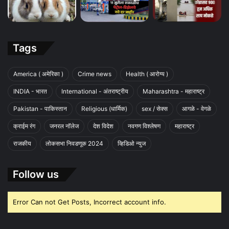
Tags
America ( अमेरिका )
Crime news
Health ( आरोग्य )
INDIA - भारत
International - अंतराष्ट्रीय
Maharashtra - महाराष्ट्र
Pakistan - पाकिस्तान
Religious (धार्मिक)
sex / सेक्स
आगळे - वेगळे
क्राईम रंग
जनरल नॉलेज
देश विदेश
नवगण विश्लेषण
महाराष्ट्र
राजकीय
लोकसभा निवडणूक 2024
व्हिडिओ न्युज
Follow us
Error Can not Get Posts, Incorrect account info.