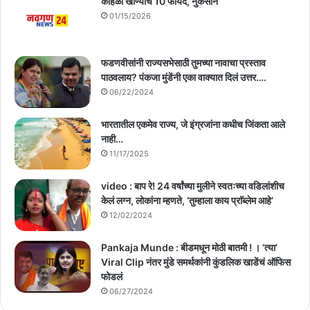
कोहळा खाण्याचे 10 फायदे, नुकसान
01/15/2026
फडणवीसांनी राज्यसभेसाठी तुमच्या नावाचा प्रस्ताव
पाठवलाय? पंकजा मुंडेंनी एका वाक्यात दिलं उत्तर….
06/22/2024
भारतातील एकमेव राज्य, जे इंग्रजांना कधीच जिंकता आले
नाही…
11/17/2025
video : बाप रे! 24 वर्षांच्या मुलीने स्वतःच्या वडिलांशीच
केलं लग्न, लोकांना म्हणते, ‘तुम्हाला काय प्राॅब्लेम आहे’
12/02/2024
Pankaja Munde : बीडमधून मोठी बातमी ! । ‘त्या’
Viral Clip नंतर मुंडे समर्थकांनी कुंडलिक खाडेंचं ऑफिस
फोडलं
06/27/2024