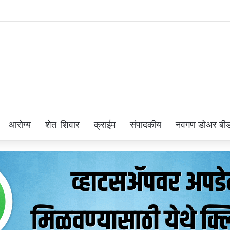
आरोग्य
शेत-शिवार
क्राईम
संपादकीय
नवगण डोअर बी