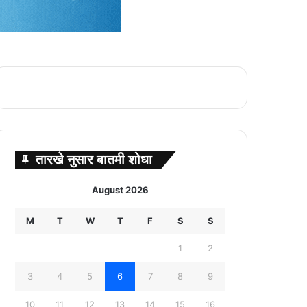
तारखे नुसार बातमी शोधा
August 2026
M
T
W
T
F
S
S
1
2
3
4
5
6
7
8
9
10
11
12
13
14
15
16