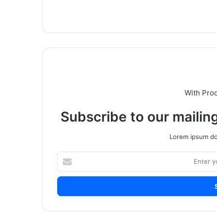
With Pro
Subscribe to our mailing
Lorem ipsum dol
Enter
your
Email
address