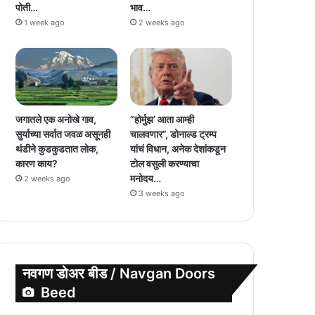
पोती…
भाव…
1 week ago
2 weeks ago
जगातले एक अनोखे गाव,
”होर्मुझ’ आता आम्ही
सुर्याच्या सर्वात जवळ असूनही
चालवणार”, डोनाल्ड ट्रम्प
थंडीने कुडकुडतात लोक,
यांचं विधान, अनेक देशांकडून
कारण काय?
टोल वसुली करण्याचा
मनोदय…
2 weeks ago
3 weeks ago
नवगण डोअर बीड / Navgan Doors
Beed