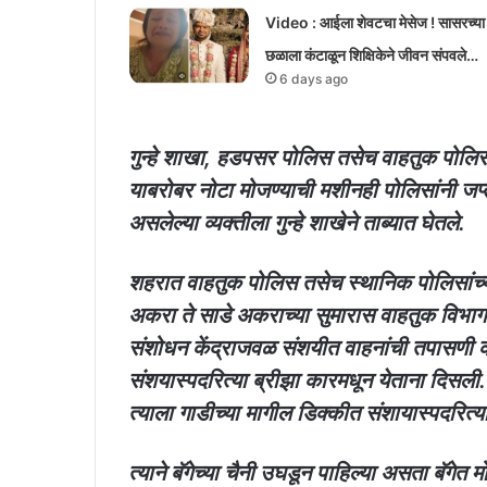
Video : आईला शेवटचा मेसेज ! सासरच्या
छळाला कंटाळून शिक्षिकेने जीवन संपवले…
6 days ago
गुन्हे शाखा, हडपसर पोलिस तसेच वाहतुक पोलिस
याबरोबर नोटा मोजण्याची मशीनही पोलिसांनी जप
असलेल्या व्यक्तीला गुन्हे शाखेने ताब्यात घेतले.
शहरात वाहतुक पोलिस तसेच स्थानिक पोलिसांच्या
अकरा ते साडे अकराच्या सुमारास वाहतुक विभागा
संशोधन केंद्राजवळ संशयीत वाहनांची तपासणी 
संशयास्पदरित्या ब्रीझा कारमधून येताना दिसली
त्याला गाडीच्या मागील डिक्कीत संशायास्पदरित्या
त्याने बॅगेच्या चैनी उघडून पाहिल्या असता बॅगेत