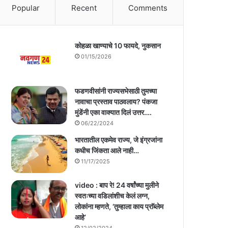
Popular
Recent
Comments
कोहळा खाण्याचे 10 फायदे, नुकसान
01/15/2026
फडणवीसांनी राज्यसभेसाठी तुमच्या
नावाचा प्रस्ताव पाठवलाय? पंकजा
मुंडेंनी एका वाक्यात दिलं उत्तर….
06/22/2024
भारतातील एकमेव राज्य, जे इंग्रजांना
कधीच जिंकता आले नाही…
11/17/2025
video : बाप रे! 24 वर्षांच्या मुलीने
स्वतःच्या वडिलांशीच केलं लग्न,
लोकांना म्हणते, ‘तुम्हाला काय प्राॅब्लेम
आहे’
12/02/2024