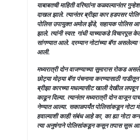
याबाबतची माहिती वरिष्ठांना कळवल्यानंतर गुन्ह
दाखल झाले. त्यानंतर ब्रीझा कार हडपसर पोलिस ठ
पोलिस उपायुक्त अमोल झेंडे, सहायक पोलिस 
झाले. त्यांनी स्वत: गांधी याच्याकडे विचारपूस क
सांगण्यात आले. दरम्यान नोटांच्या बॅगा असलेल्या
आली.
मध्यरात्री दोन वाजण्याच्या सुमारास रोकड असले
छोट्या मोठ्या बॅगा पंचनामा करण्यासाठी गाडीतून 
ब्रीझा कारच्या मधल्यासीट खाली देखील लपवून ठेव
काढून दिल्या. त्यानंतर मध्यरात्री दोन वाजून प
नेण्यात आल्या. सकाळपर्यंत पोलिसांकडून नोटा म
हवाल्याशी काही संबंध आहे का, का ह्या नोटा कर्न
त्या अनुषंगाने पाेलिसांकडून कसून तपास सुरू आह