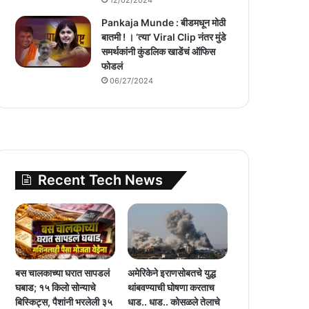
Pankaja Munde : बीडमधून मोठी
बातमी ! । ‘त्या’ Viral Clip नंतर मुंडे
समर्थकांनी कुंडलिक खाडेंचं ऑफिस
फोडलं
06/27/2024
Recent Tech News
बस चालकाच्या घरात सापडलं
अमेरिकेने इराणसोबतचे युद्ध
घबाड; १५ किलो सोन्याचे
थांबवण्याची घोषणा करताच
बिस्किट्स, पैशांनी भरलेली ३५
धाड.. धाड.. कोसळले तेलाचे