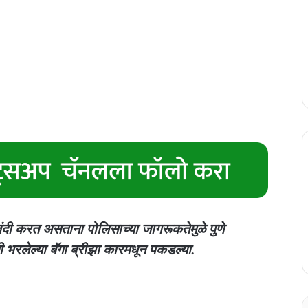
काबंदी करत असताना पोलिसाच्या जागरूकतेमुळे पुणे
नी भरलेल्या बॅगा ब्रीझा कारमधून पकडल्या.