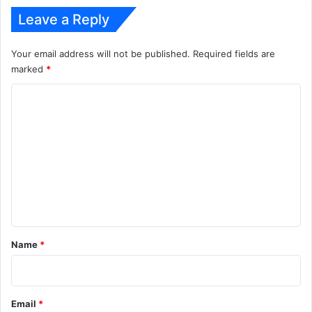
Leave a Reply
Your email address will not be published.
Required fields are
marked
*
C
o
m
m
e
n
t
*
Name
*
Email
*