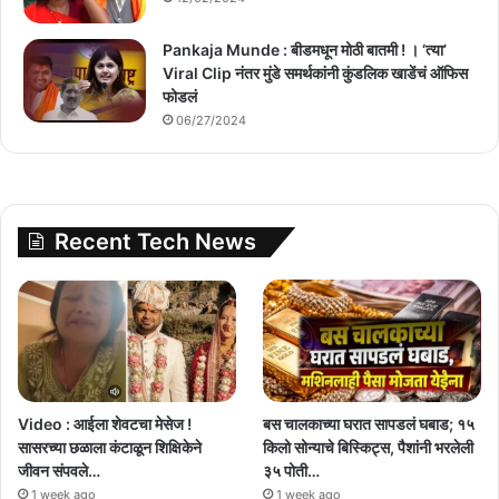
Pankaja Munde : बीडमधून मोठी बातमी ! । ‘त्या’
Viral Clip नंतर मुंडे समर्थकांनी कुंडलिक खाडेंचं ऑफिस
फोडलं
06/27/2024
Recent Tech News
Video : आईला शेवटचा मेसेज !
बस चालकाच्या घरात सापडलं घबाड; १५
सासरच्या छळाला कंटाळून शिक्षिकेने
किलो सोन्याचे बिस्किट्स, पैशांनी भरलेली
जीवन संपवले…
३५ पोती…
1 week ago
1 week ago