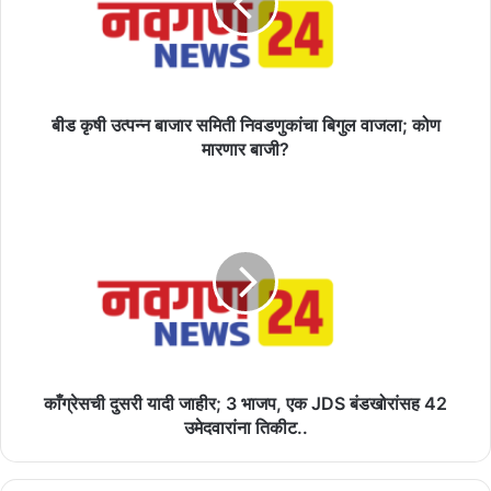
समिती
निवडणुकांचा
बिगुल
वाजला;
कोण
मारणार
बीड कृषी उत्पन्न बाजार समिती निवडणुकांचा बिगुल वाजला; कोण
बाजी?
मारणार बाजी?
काँग्रेसची
दुसरी
यादी
जाहीर;
3
भाजप,
एक
JDS
बंडखोरांसह
42
काँग्रेसची दुसरी यादी जाहीर; 3 भाजप, एक JDS बंडखोरांसह 42
उमेदवारांना
उमेदवारांना तिकीट..
तिकीट..