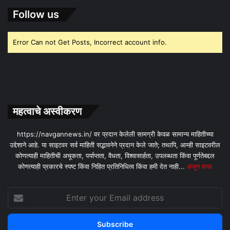
Follow us
Error Can not Get Posts, Incorrect account info.
महत्वाचे अस्वीकरण
https://navgannews.in/ वर प्रदान केलेली सामग्री केवळ सामान्य माहितीच्या
उद्देशाने आहे. या साइटवर सर्व माहिती सद्भावनेने प्रदान केले जाते; तथापि, आम्ही साइटवरील
कोणत्याही माहितीची अचूकता, पर्याप्तता, वैधता, विश्वासार्हता, उपलब्धता किंवा पूर्णतेबद्दल
कोणत्याही प्रकारचे स्पष्ट किंवा निहित प्रतिनिधित्व किंवा हमी देत ​​नाही...
अजून वाचा
Enter
your
Email
address