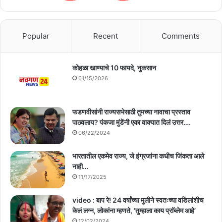
Popular
Recent
Comments
कोहळा खाण्याचे 10 फायदे, नुकसान
01/15/2026
फडणवीसांनी राज्यसभेसाठी तुमच्या नावाचा प्रस्ताव
पाठवलाय? पंकजा मुंडेंनी एका वाक्यात दिलं उत्तर….
06/22/2024
भारतातील एकमेव राज्य, जे इंग्रजांना कधीच जिंकता आले
नाही…
11/17/2025
video : बाप रे! 24 वर्षांच्या मुलीने स्वतःच्या वडिलांशीच
केलं लग्न, लोकांना म्हणते, ‘तुम्हाला काय प्राॅब्लेम आहे’
12/02/2024