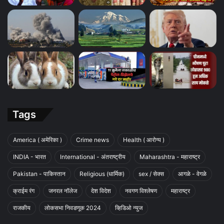
Tags
America ( अमेरिका )
Crime news
Health ( आरोग्य )
INDIA - भारत
International - अंतराष्ट्रीय
Maharashtra - महाराष्ट्र
Pakistan - पाकिस्तान
Religious (धार्मिक)
sex / सेक्स
आगळे - वेगळे
क्राईम रंग
जनरल नॉलेज
देश विदेश
नवगण विश्लेषण
महाराष्ट्र
राजकीय
लोकसभा निवडणूक 2024
व्हिडिओ न्युज