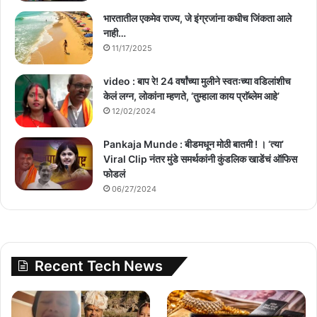
भारतातील एकमेव राज्य, जे इंग्रजांना कधीच जिंकता आले
नाही…
11/17/2025
video : बाप रे! 24 वर्षांच्या मुलीने स्वतःच्या वडिलांशीच
केलं लग्न, लोकांना म्हणते, ‘तुम्हाला काय प्राॅब्लेम आहे’
12/02/2024
Pankaja Munde : बीडमधून मोठी बातमी ! । ‘त्या’
Viral Clip नंतर मुंडे समर्थकांनी कुंडलिक खाडेंचं ऑफिस
फोडलं
06/27/2024
Recent Tech News