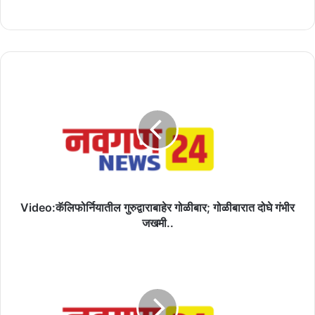
Video:कॅलिफोर्नियातील
गुरुद्वाराबाहेर
गोळीबार;
गोळीबारात
दोघे
गंभीर
जखमी..
Video:कॅलिफोर्नियातील गुरुद्वाराबाहेर गोळीबार; गोळीबारात दोघे गंभीर
जखमी..
पतीला
दुसऱ्या
महिलांकडे
पाठवते
पत्नी,