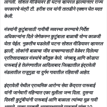
लागली. सोशल मीडियावर ही घटना व्हायरल झाल्यानंतर राज्य
सरकारचे मंत्री टी. हरीश राव यांनी तातडीने एक्शन घेत मदत
केली.
मंत्र्यांनी कुटुंबासाठी गायीची व्यवस्था करण्याचे निर्देश
अधिकाऱ्यांना दिले जेणेकरुन कुटुंबाला बाळाची योग्य काळजी
घेता येईल. नुकतीच घडलेली घटना सोशल मीडियावर व्हायरल
झाली, लोकांनी बाळाचा जीव वाचवण्यासाठी वेळेवर दिलेल्या
प्रतिसादाबद्दल मंत्र्यांचे कौतुक केले. जंगबाबू आणि कोडापा
पारूबाई हे तेलंगणातील आदिलाबाद जिल्ह्यातील इंद्रावेली
मंडलातील राजुगुडा या दुर्गम गावातील रहिवासी आहेत.
इंद्रावेली येथील प्राथमिक आरोग्य सेवा केंद्रात पारूबाई
यांनी जानेवारी महिन्यात एका मुलीला जन्म दिला. दुसऱ्या
दिवशी कुटुंबीयांनी पारूबाई आणि बाळाला त्यांच्या मूळ गावी
आणले. मात्र प्रकृती अस्वास्थ्यामुळे पारूबाई यांचा 10