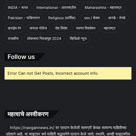
INDIA - भारत
International - अंतराष्ट्रीय
Maharashtra - महाराष्ट्र
Pakistan - पाकिस्तान
Religious (धार्मिक)
sex / सेक्स
आगळे - वेगळे
क्राईम रंग
जनरल नॉलेज
देश विदेश
नवगण विश्लेषण
महाराष्ट्र
राजकीय
लोकसभा निवडणूक 2024
व्हिडिओ न्युज
Follow us
Error Can not Get Posts, Incorrect account info.
महत्वाचे अस्वीकरण
https://navgannews.in/ वर प्रदान केलेली सामग्री केवळ सामान्य माहितीच्या
उद्देशाने आहे. या साइटवर सर्व माहिती सद्भावनेने प्रदान केले जाते; तथापि, आम्ही साइटवरील