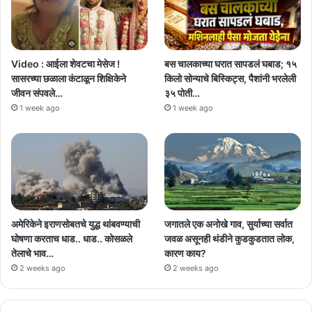
Video : आईला शेवटचा मेसेज !
बस चालकाच्या घरात सापडलं घबाड; १५
सासरच्या छळाला कंटाळून शिक्षिकेने
किलो सोन्याचे बिस्किट्स, पैशांनी भरलेली
जीवन संपवले…
३५ पोती…
1 week ago
1 week ago
अमेरिकेने इराणसोबतचे युद्ध थांबवण्याची
जगातले एक अनोखे गाव, सुर्याच्या सर्वात
घोषणा करताच धाड.. धाड.. कोसळले
जवळ असूनही थंडीने कुडकुडतात लोक,
तेलाचे भाव…
कारण काय?
2 weeks ago
2 weeks ago