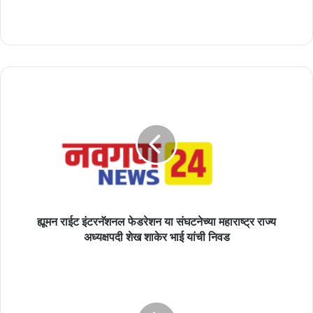
ह्यूमन
राईट
इंटरनॅशनल
फेडरेशन
या
संघटनेच्या
महाराष्ट्र
राज्य
अध्यक्षपदी
शेख
ह्यूमन राईट इंटरनॅशनल फेडरेशन या संघटनेच्या महाराष्ट्र राज्य
शाकेर
अध्यक्षपदी शेख शाकेर भाई यांची निवड
भाई
यांची
अनिसच्या
निवड
वडवणी
तालुका
अध्यक्षपदी