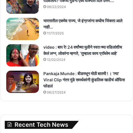
पाठवलाय? पंकजा मुंडेंनी एका वाक्यात दिलं उत्तर….
06/22/2024
भारतातील एकमेव राज्य, जे इंग्रजांना कधीच जिंकता आले
नाही…
11/17/2025
video : बाप रे! 24 वर्षांच्या मुलीने स्वतःच्या वडिलांशीच
केलं लग्न, लोकांना म्हणते, ‘तुम्हाला काय प्राॅब्लेम आहे’
12/02/2024
Pankaja Munde : बीडमधून मोठी बातमी ! । ‘त्या’
Viral Clip नंतर मुंडे समर्थकांनी कुंडलिक खाडेंचं ऑफिस
फोडलं
06/27/2024
Recent Tech News