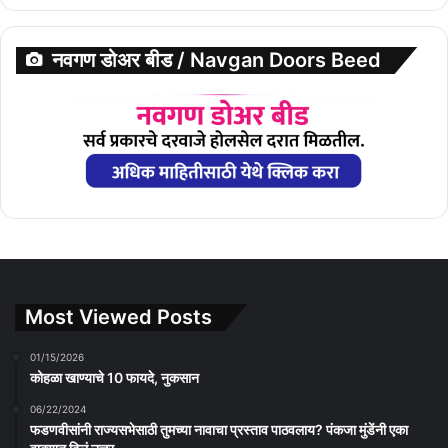
नवगण डोअर बीड / Navgan Doors Beed
Most Viewed Posts
01/15/2026
कोहळा खाण्याचे 10 फायदे, नुकसान
06/22/2024
फडणवीसांनी राज्यसभेसाठी तुमच्या नावाचा प्रस्ताव पाठवलाय? पंकजा मुंडेंनी एका