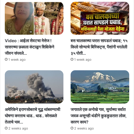
Video : आईला शेवटचा मेसेज !
बस चालकाच्या घरात सापडलं घबाड; १५
सासरच्या छळाला कंटाळून शिक्षिकेने
किलो सोन्याचे बिस्किट्स, पैशांनी भरलेली
जीवन संपवले…
३५ पोती…
1 week ago
1 week ago
अमेरिकेने इराणसोबतचे युद्ध थांबवण्याची
जगातले एक अनोखे गाव, सुर्याच्या सर्वात
घोषणा करताच धाड.. धाड.. कोसळले
जवळ असूनही थंडीने कुडकुडतात लोक,
तेलाचे भाव…
कारण काय?
2 weeks ago
2 weeks ago