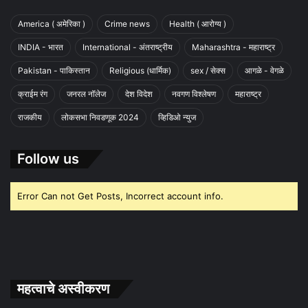
America ( अमेरिका )
Crime news
Health ( आरोग्य )
INDIA - भारत
International - अंतराष्ट्रीय
Maharashtra - महाराष्ट्र
Pakistan - पाकिस्तान
Religious (धार्मिक)
sex / सेक्स
आगळे - वेगळे
क्राईम रंग
जनरल नॉलेज
देश विदेश
नवगण विश्लेषण
महाराष्ट्र
राजकीय
लोकसभा निवडणूक 2024
व्हिडिओ न्युज
Follow us
Error Can not Get Posts, Incorrect account info.
महत्वाचे अस्वीकरण