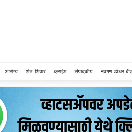
आरोग्य
शेत-शिवार
क्राईम
संपादकीय
नवगण डोअर बी