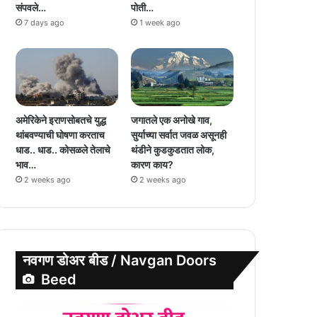
संपवले…
पोती…
7 days ago
1 week ago
अमेरिकेने इराणसोबतचे युद्ध
जगातले एक अनोखे गाव,
थांबवण्याची घोषणा करताच
सुर्याच्या सर्वात जवळ असूनही
धाड.. धाड.. कोसळले तेलाचे
थंडीने कुडकुडतात लोक,
भाव…
कारण काय?
2 weeks ago
2 weeks ago
नवगण डोअर बीड / Navgan Doors
Beed