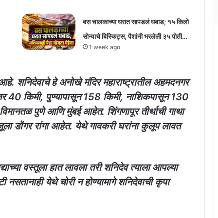
बस चालकाच्या घरात सापडलं घबाड; १५ किलो
सोन्याचे बिस्किट्स, पैशांनी भरलेली ३५ पोती…
1 week ago
ा आहे. शनिदेवाचे हे अनोखे मंदिर महाराष्ट्रातील अहमदनगर
हे अंतर 40 किमी, पुण्यापासून 158 किमी, नाशिकपासून 130
मानतळ पुणे आणि मुंबई आहेत. शिंगणापूर तीर्थाची गाथा
ला डोंगर रांगा आहेत. येथे गावकरी घरांना कुलूप लावत
ाद्याच्या वस्तूला हात लावला तरी शनिदेव त्याला आपल्या
टी नसतानाही येथे चोरी न होण्यामागे शनिदेवाची कृपा