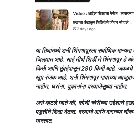
Video : आईला शेवटचा मेसेज ! सासरच्या
छळाला कंटाळून शिक्षिकेने जीवन संपवले…
7 days ago
या तिघांमध्ये शनी शिंगणापूरला सर्वाधिक मान्यत
जिल्ह्यात आहे. साई तीर्थ शिर्डी ते शिंगणापूर 
किमी आणि मुंबईपासून 280 किमी आहे. जवळचे वि
खूप रंजक आहे. शनी शिंगणापूर गावाच्या आजूबाजू
नाहीत. घरांना, दुकानांना दरवाजेसुध्दा नाहीत.
असे म्हटले जाते की, कोणी चोरीच्या उद्देशाने एख
पद्धतीने शिक्षा देतात. दरवाजे आणि दाराच्या चौक
मानतात.