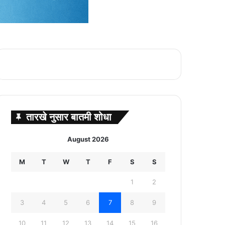
तारखे नुसार बातमी शोधा
August 2026
M
T
W
T
F
S
S
1
2
3
4
5
6
7
8
9
10
11
12
13
14
15
16