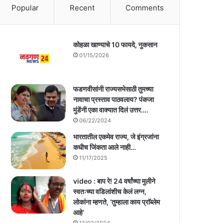
Popular
Recent
Comments
कोहळा खाण्याचे 10 फायदे, नुकसान
01/15/2026
फडणवीसांनी राज्यसभेसाठी तुमच्या
नावाचा प्रस्ताव पाठवलाय? पंकजा
मुंडेंनी एका वाक्यात दिलं उत्तर….
06/22/2024
भारतातील एकमेव राज्य, जे इंग्रजांना
कधीच जिंकता आले नाही…
11/17/2025
video : बाप रे! 24 वर्षांच्या मुलीने
स्वतःच्या वडिलांशीच केलं लग्न,
लोकांना म्हणते, ‘तुम्हाला काय प्राॅब्लेम
आहे’
12/02/2024