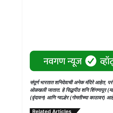
संपूर्ण भारतात शनिदेवाची अनेक मंदिरे आहेत, परं
ओळखली जातात. हे सिद्धपीठ शनि शिंगणापूर 
(वृंदावन) आणि ग्वाल्हेर (गोमतीच्या काठावर) आह
Related Articles