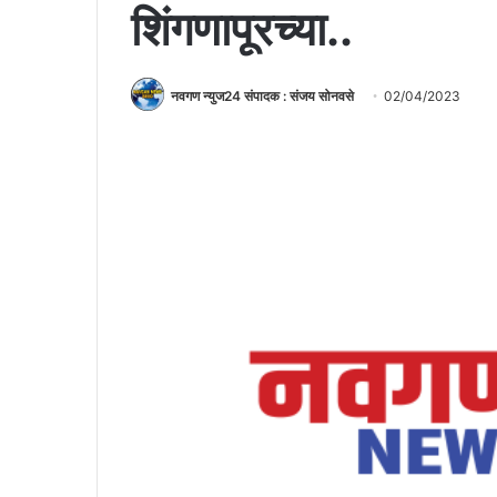
शिंगणापूरच्या..
नवगण न्युज24 संपादक : संजय सोनवसे
02/04/2023