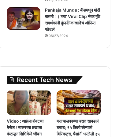
Pankaja Munde : बीडमधून मोठी
बातमी ! । ‘त्या’ Viral Clip नंतर मुंडे
समर्थकांनी कुंडलिक खाडेंचं ऑफिस
फोडलं
06/27/2024
Recent Tech News
Video : आईला शेवटचा
बस चालकाच्या घरात सापडलं
मेसेज ! सासरच्या छळाला
घबाड; १५ किलो सोन्याचे
कंटाळून शिक्षिकेने जीवन
बिस्किट्स, पैशांनी भरलेली ३५