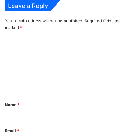
Leave a Reply
Your email address will not be published.
Required fields are
marked
*
C
o
m
m
e
n
t
*
Name
*
Email
*