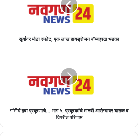
लाख
हायड्रोजन
बॉम्बएवढा
भडका
सूर्यावर मोठा स्फोट, एक लाख हायड्रोजन बॉम्बएवढा भडका
गांभीर्य
हवा
प्रदूषणाचे...
भाग
५.
प्रदूषकांचे
मानवी
आरोग्यावर
घातक
व
गांभीर्य हवा प्रदूषणाचे... भाग ५. प्रदूषकांचे मानवी आरोग्यावर घातक व
विपरीत
विपरीत परिणाम
परिणाम