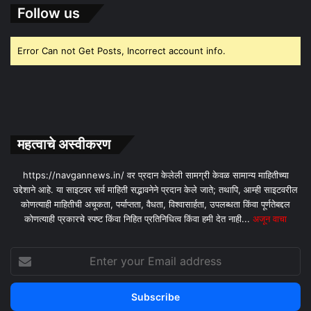
Follow us
Error Can not Get Posts, Incorrect account info.
महत्वाचे अस्वीकरण
https://navgannews.in/ वर प्रदान केलेली सामग्री केवळ सामान्य माहितीच्या
उद्देशाने आहे. या साइटवर सर्व माहिती सद्भावनेने प्रदान केले जाते; तथापि, आम्ही साइटवरील
कोणत्याही माहितीची अचूकता, पर्याप्तता, वैधता, विश्वासार्हता, उपलब्धता किंवा पूर्णतेबद्दल
कोणत्याही प्रकारचे स्पष्ट किंवा निहित प्रतिनिधित्व किंवा हमी देत ​​नाही...
अजून वाचा
Enter
your
Email
address