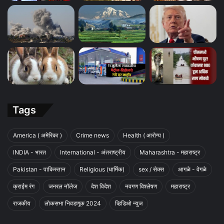
Tags
America ( अमेरिका )
Crime news
Health ( आरोग्य )
INDIA - भारत
International - अंतराष्ट्रीय
Maharashtra - महाराष्ट्र
Pakistan - पाकिस्तान
Religious (धार्मिक)
sex / सेक्स
आगळे - वेगळे
क्राईम रंग
जनरल नॉलेज
देश विदेश
नवगण विश्लेषण
महाराष्ट्र
राजकीय
लोकसभा निवडणूक 2024
व्हिडिओ न्युज