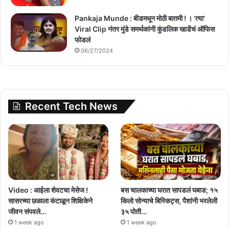
Pankaja Munde : बीडमधून मोठी बातमी ! । ‘त्या’
Viral Clip नंतर मुंडे समर्थकांनी कुंडलिक खाडेंचं ऑफिस
फोडलं
06/27/2024
Recent Tech News
Video : आईला शेवटचा मेसेज !
बस चालकाच्या घरात सापडलं घबाड; १५
सासरच्या छळाला कंटाळून शिक्षिकेने
किलो सोन्याचे बिस्किट्स, पैशांनी भरलेली
जीवन संपवले…
३५ पोती…
1 week ago
1 week ago