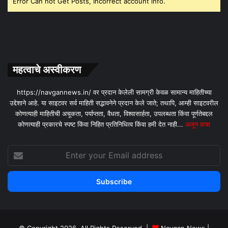
Error Can not Get Posts, Incorrect account info.
महत्वाचे अस्वीकरण
https://navgannews.in/ वर प्रदान केलेली सामग्री केवळ सामान्य माहितीच्या
उद्देशाने आहे. या साइटवर सर्व माहिती सद्भावनेने प्रदान केले जाते; तथापि, आम्ही साइटवरील
कोणत्याही माहितीची अचूकता, पर्याप्तता, वैधता, विश्वासार्हता, उपलब्धता किंवा पूर्णतेबद्दल
कोणत्याही प्रकारचे स्पष्ट किंवा निहित प्रतिनिधित्व किंवा हमी देत ​​नाही...
अजून वाचा
Enter
your
Email
address