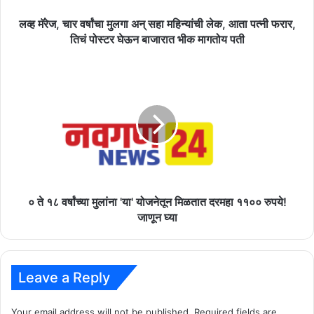
लेक,
आता
लव्ह मॅरेज, चार वर्षांचा मुलगा अन् सहा महिन्यांची लेक, आता पत्नी फरार,
पत्नी
तिचं पोस्टर घेऊन बाजारात भीक मागतोय पती
फरार,
तिचं
०
पोस्टर
ते
घेऊन
१८
बाजारात
वर्षांच्या
भीक
मुलांना
मागतोय
'या'
पती
योजनेतून
मिळतात
दरमहा
११००
० ते १८ वर्षांच्या मुलांना 'या' योजनेतून मिळतात दरमहा ११०० रुपये!
रुपये!
जाणून घ्या
जाणून
घ्या
Leave a Reply
Your email address will not be published.
Required fields are