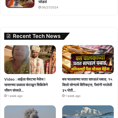
फोडलं
06/27/2024
Recent Tech News
Video : आईला शेवटचा मेसेज !
बस चालकाच्या घरात सापडलं घबाड; १५
सासरच्या छळाला कंटाळून शिक्षिकेने
किलो सोन्याचे बिस्किट्स, पैशांनी भरलेली
जीवन संपवले…
३५ पोती…
1 week ago
1 week ago