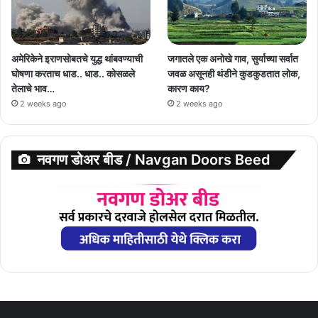
अमेरिकेने इराणसोबतचे युद्ध थांबवण्याची
जगातले एक अनोखे गाव, सुर्याच्या सर्वात
घोषणा करताच धाड.. धाड.. कोसळले
जवळ असूनही थंडीने कुडकुडतात लोक,
तेलाचे भाव…
कारण काय?
2 weeks ago
2 weeks ago
नवगण डोअर बीड / Navgan Doors Beed