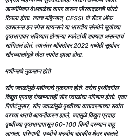
डायनॅमिक्स वेधशाळेचा वापर करून सौरवादळाची फोटो
टिपला होता. त्याच महिन्यात, CESSI जे सेंटर ऑफ
एक्सलन्स इन स्पेस सायन्सने या भारतीय संस्थेने सूर्याच्या
पृष्ठभागावर भविष्यात होणाऱ्या स्फोटांची शक्यता असल्याचं
सांगितलं होतं. त्यानंतर ऑक्टोबर 2022 मध्येही सूर्यावर
सौरज्वालांमुळे मोठा स्फोट झाला होता.
मशीन्सचे नुकसान होते
सौर ज्वाळांमुळे मशीन्सचे नुकसान होते. तसेच पृथ्वीवरील
विद्युत प्रवाह रोखण्यातही सौर ज्वाळांचा परिणाम होतो. एका
रिपोर्टनुसार, सौर ज्वाळांमुळे पृथ्वीच्या वातावरणाच्या सर्वात
वरच्या थराचे आयनीकरण झाले, ज्यामुळे विद्युत प्रवाह
पृथ्वीच्या पृष्ठभागापासून 60-100 किमी दरम्यान वाहू
लागला. परिणामी, पृथ्वीचे ध्रुवीय चुंबकीय क्षेत्र बदलले.