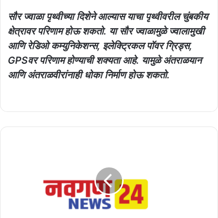
सौर ज्वाळा पृथ्वीच्या दिशेने आल्यास याचा पृथ्वीवरील चुंबकीय
क्षेत्रावर परिणाम होऊ शकतो. या सौर ज्वाळामुळे ज्वालामुखी
आणि रेडिओ कम्युनिकेशन्स, इलेक्ट्रिकल पॉवर ग्रिड्स,
GPSवर परिणाम होण्याची शक्यता आहे. यामुळे अंतराळयान
आणि अंतराळवीरांनाही धोका निर्माण होऊ शकतो.
लव्ह
मॅरेज,
चार
वर्षांचा
मुलगा
अन्
सहा
महिन्यांची