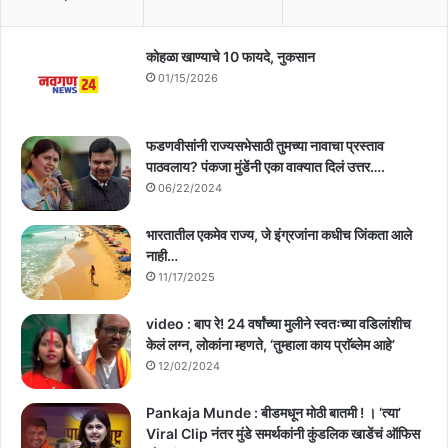
कोहळा खाण्याचे 10 फायदे, नुकसान
01/15/2026
फडणवीसांनी राज्यसभेसाठी तुमच्या नावाचा प्रस्ताव
पाठवलाय? पंकजा मुंडेंनी एका वाक्यात दिलं उत्तर….
06/22/2024
भारतातील एकमेव राज्य, जे इंग्रजांना कधीच जिंकता आले
नाही…
11/17/2025
video : बाप रे! 24 वर्षांच्या मुलीने स्वतःच्या वडिलांशीच
केलं लग्न, लोकांना म्हणते, ‘तुम्हाला काय प्राॅब्लेम आहे’
12/02/2024
Pankaja Munde : बीडमधून मोठी बातमी ! । ‘त्या’
Viral Clip नंतर मुंडे समर्थकांनी कुंडलिक खाडेंचं ऑफिस