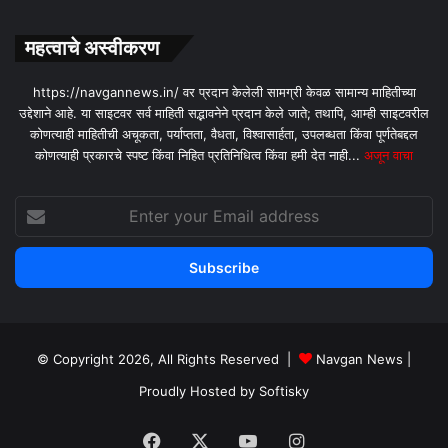
महत्वाचे अस्वीकरण
https://navgannews.in/ वर प्रदान केलेली सामग्री केवळ सामान्य माहितीच्या
उद्देशाने आहे. या साइटवर सर्व माहिती सद्भावनेने प्रदान केले जाते; तथापि, आम्ही साइटवरील
कोणत्याही माहितीची अचूकता, पर्याप्तता, वैधता, विश्वासार्हता, उपलब्धता किंवा पूर्णतेबद्दल
कोणत्याही प्रकारचे स्पष्ट किंवा निहित प्रतिनिधित्व किंवा हमी देत ​​नाही...
अजून वाचा
Enter
your
Email
address
© Copyright 2026, All Rights Reserved |
Navgan News
|
Proudly Hosted by
Softisky
Facebook
X
YouTube
Instagram