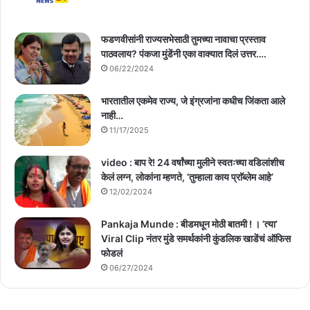
फडणवीसांनी राज्यसभेसाठी तुमच्या नावाचा प्रस्ताव
पाठवलाय? पंकजा मुंडेंनी एका वाक्यात दिलं उत्तर….
06/22/2024
भारतातील एकमेव राज्य, जे इंग्रजांना कधीच जिंकता आले
नाही…
11/17/2025
video : बाप रे! 24 वर्षांच्या मुलीने स्वतःच्या वडिलांशीच
केलं लग्न, लोकांना म्हणते, ‘तुम्हाला काय प्राॅब्लेम आहे’
12/02/2024
Pankaja Munde : बीडमधून मोठी बातमी ! । ‘त्या’
Viral Clip नंतर मुंडे समर्थकांनी कुंडलिक खाडेंचं ऑफिस
फोडलं
06/27/2024