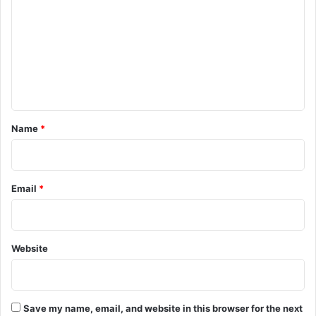
m
m
e
n
t
*
Name
*
Email
*
Website
Save my name, email, and website in this browser for the next