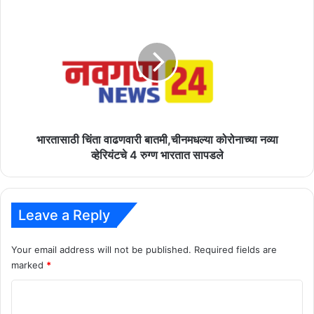
भारतासाठी
चिंता
वाढणवारी
बातमी,चीनमधल्या
कोरोनाच्या
नव्या
व्हेरियंटचे
4
रुग्ण
भारतात
भारतासाठी चिंता वाढणवारी बातमी,चीनमधल्या कोरोनाच्या नव्या
सापडले
व्हेरियंटचे 4 रुग्ण भारतात सापडले
Leave a Reply
Your email address will not be published.
Required fields are
marked
*
C
o