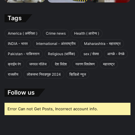
Tags
America ( अमेरिका )
Crime news
Health ( आरोग्य )
INDIA - भारत
International - अंतराष्ट्रीय
Maharashtra - महाराष्ट्र
Pakistan - पाकिस्तान
Religious (धार्मिक)
sex / सेक्स
आगळे - वेगळे
क्राईम रंग
जनरल नॉलेज
देश विदेश
नवगण विश्लेषण
महाराष्ट्र
राजकीय
लोकसभा निवडणूक 2024
व्हिडिओ न्युज
Follow us
Error Can not Get Posts, Incorrect account info.