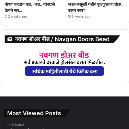
घोषणा करताच धाड.. धाड.. कोसळले
जवळ असूनही थंडीने कुडकुडतात लोक,
तेलाचे भाव…
कारण काय?
2 weeks ago
2 weeks ago
नवगण डोअर बीड / Navgan Doors Beed
Most Viewed Posts
01/15/2026