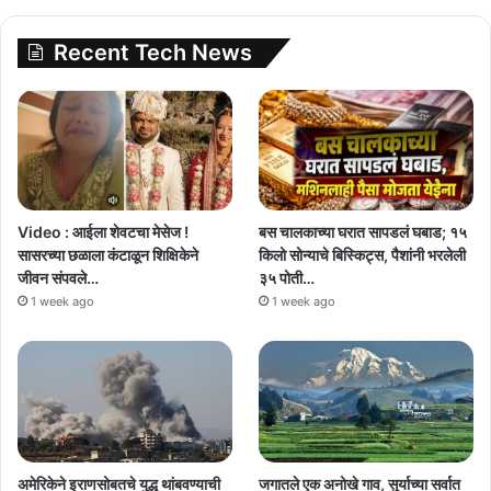
Recent Tech News
Video : आईला शेवटचा मेसेज !
बस चालकाच्या घरात सापडलं घबाड; १५
सासरच्या छळाला कंटाळून शिक्षिकेने
किलो सोन्याचे बिस्किट्स, पैशांनी भरलेली
जीवन संपवले…
३५ पोती…
1 week ago
1 week ago
अमेरिकेने इराणसोबतचे युद्ध थांबवण्याची
जगातले एक अनोखे गाव, सुर्याच्या सर्वात