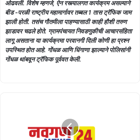
ओढवली. विशेष म्हणजे, ऐन रस्त्यालगत कार्यक्रम असल्याने
बीड -परळी राष्ट्रीय महामार्गावर तब्बल 1 तास ट्रॅफिक जाम
झाली होती. तसंच गौतमीला पाहण्यासाठी काही हौशी तरुण
झाडावर चढले होते. ग्रामपंचायत निवडणुकीची आचारसंहिता
लागू असताना या कार्यक्रमा परवानगी दिली कोणी हा प्रश्न
उपस्थित होत आहे. गोंधळ आणि धिंगाणा झाल्याने पोलिसांनी
गोंधळ थांबवून ट्रॅफिक पूर्ववत केली.
युक्रेनची
राजधानी
कीवसह
तीन
शहरांना
लक्ष्य