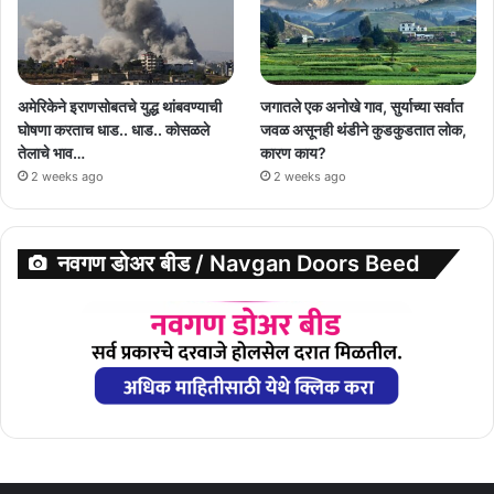
अमेरिकेने इराणसोबतचे युद्ध थांबवण्याची
जगातले एक अनोखे गाव, सुर्याच्या सर्वात
घोषणा करताच धाड.. धाड.. कोसळले
जवळ असूनही थंडीने कुडकुडतात लोक,
तेलाचे भाव…
कारण काय?
2 weeks ago
2 weeks ago
नवगण डोअर बीड / Navgan Doors Beed