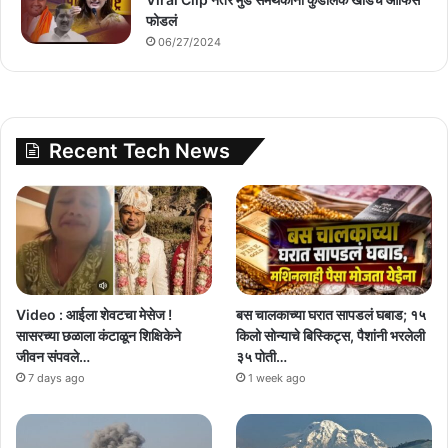
फोडलं
06/27/2024
Recent Tech News
Video : आईला शेवटचा मेसेज !
बस चालकाच्या घरात सापडलं घबाड; १५
सासरच्या छळाला कंटाळून शिक्षिकेने
किलो सोन्याचे बिस्किट्स, पैशांनी भरलेली
जीवन संपवले…
३५ पोती…
7 days ago
1 week ago