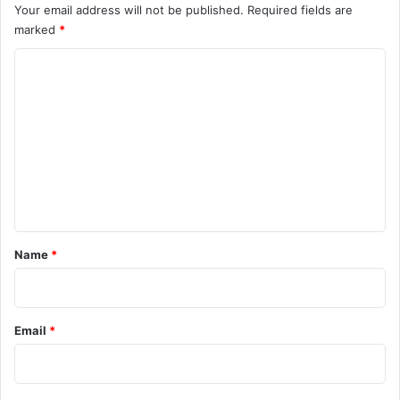
Your email address will not be published.
Required fields are
marked
*
C
o
m
m
e
n
t
*
Name
*
Email
*