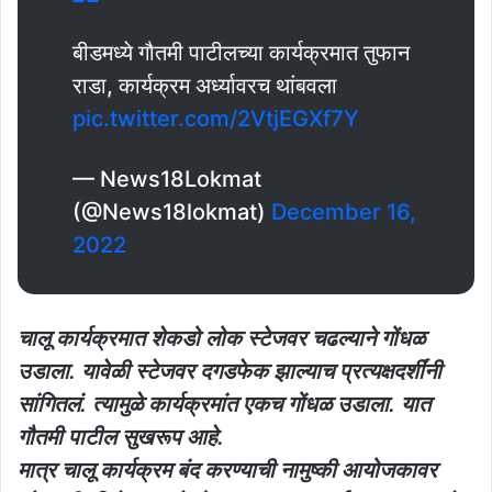
बीडमध्ये गौतमी पाटीलच्या कार्यक्रमात तुफान
राडा, कार्यक्रम अर्ध्यावरच थांबवला
pic.twitter.com/2VtjEGXf7Y
— News18Lokmat
(@News18lokmat)
December 16,
2022
चालू कार्यक्रमात शेकडो लोक स्टेजवर चढल्याने गोंधळ
उडाला. यावेळी स्टेजवर दगडफेक झाल्याच प्रत्यक्षदर्शींनी
सांगितलं. त्यामुळे कार्यक्रमांत एकच गोंधळ उडाला. यात
गौतमी पाटील सुखरूप आहे.
मात्र चालू कार्यक्रम बंद करण्याची नामुष्की आयोजकावर