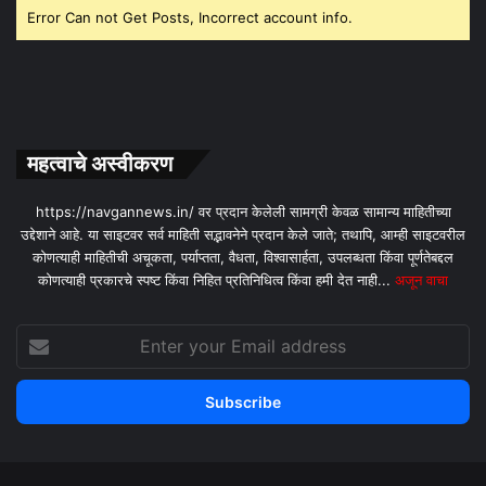
Error Can not Get Posts, Incorrect account info.
महत्वाचे अस्वीकरण
https://navgannews.in/ वर प्रदान केलेली सामग्री केवळ सामान्य माहितीच्या
उद्देशाने आहे. या साइटवर सर्व माहिती सद्भावनेने प्रदान केले जाते; तथापि, आम्ही साइटवरील
कोणत्याही माहितीची अचूकता, पर्याप्तता, वैधता, विश्वासार्हता, उपलब्धता किंवा पूर्णतेबद्दल
कोणत्याही प्रकारचे स्पष्ट किंवा निहित प्रतिनिधित्व किंवा हमी देत ​​नाही...
अजून वाचा
Enter
your
Email
address