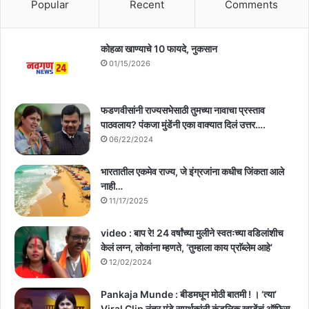
Popular
Recent
Comments
कोहळा खाण्याचे 10 फायदे, नुकसान
01/15/2026
फडणवीसांनी राज्यसभेसाठी तुमच्या नावाचा प्रस्ताव
पाठवलाय? पंकजा मुंडेंनी एका वाक्यात दिलं उत्तर….
06/22/2024
भारतातील एकमेव राज्य, जे इंग्रजांना कधीच जिंकता आले
नाही…
11/17/2025
video : बाप रे! 24 वर्षांच्या मुलीने स्वतःच्या वडिलांशीच
केलं लग्न, लोकांना म्हणते, ‘तुम्हाला काय प्राॅब्लेम आहे’
12/02/2024
Pankaja Munde : बीडमधून मोठी बातमी ! । ‘त्या’
Viral Clip नंतर मुंडे समर्थकांनी कुंडलिक खाडेंचं ऑफिस