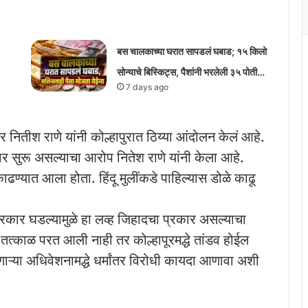
बस चालकाच्या घरात सापडलं घबाड; १५ किलो
सोन्याचे बिस्किट्स, पैशांनी भरलेली ३५ पोती…
7 days ago
ितीश राणे यांनी कोल्हापुरात ठिय्या आंदोलन केलं आहे.
रकार सुरू असल्याचा आरोप नितेश राणे यांनी केला आहे.
काढण्यात आला होता. हिंदू मुलींकडे पाहिल्यास डोळे काढू
 प्रकार घडल्यामुळे हा लव्ह जिहादचा प्रकार असल्याचा
 तत्काळ परत आली नाही तर कोल्हापूरमद्धे तांडव होईल
ोणाऱ्या अधिवेशनामद्धे धर्मांतर विरोधी कायदा आणावा अशी