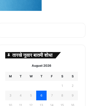
तारखे नुसार बातमी शोधा
August 2026
M
T
W
T
F
S
S
1
2
3
4
5
6
7
8
9
10
11
12
13
14
15
16