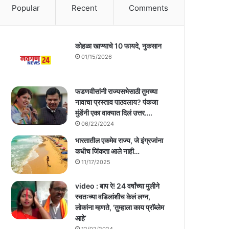
Popular
Recent
Comments
कोहळा खाण्याचे 10 फायदे, नुकसान
01/15/2026
फडणवीसांनी राज्यसभेसाठी तुमच्या
नावाचा प्रस्ताव पाठवलाय? पंकजा
मुंडेंनी एका वाक्यात दिलं उत्तर….
06/22/2024
भारतातील एकमेव राज्य, जे इंग्रजांना
कधीच जिंकता आले नाही…
11/17/2025
video : बाप रे! 24 वर्षांच्या मुलीने
स्वतःच्या वडिलांशीच केलं लग्न,
लोकांना म्हणते, ‘तुम्हाला काय प्राॅब्लेम
आहे’
12/02/2024