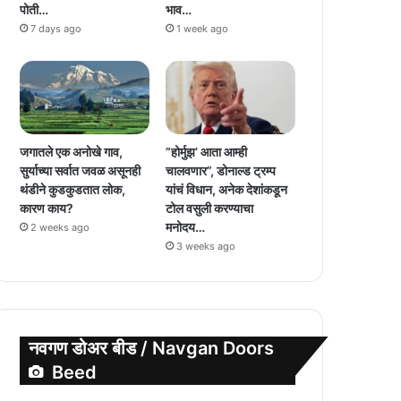
पोती…
भाव…
7 days ago
1 week ago
जगातले एक अनोखे गाव,
”होर्मुझ’ आता आम्ही
सुर्याच्या सर्वात जवळ असूनही
चालवणार”, डोनाल्ड ट्रम्प
थंडीने कुडकुडतात लोक,
यांचं विधान, अनेक देशांकडून
कारण काय?
टोल वसुली करण्याचा
मनोदय…
2 weeks ago
3 weeks ago
नवगण डोअर बीड / Navgan Doors
Beed