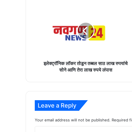
इलेक्ट्रॉनिक
लॉकर
तोडून
तब्बल
साठ
लाख
रुपयांचे
सोने
आणि
तेरा
इलेक्ट्रॉनिक लॉकर तोडून तब्बल साठ लाख रुपयांचे
लाख
सोने आणि तेरा लाख रुपये लंपास
रुपये
लंपास
Leave a Reply
Your email address will not be published.
Required f
C