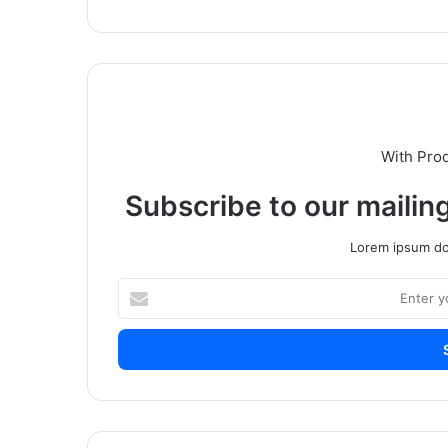
With Pro
Subscribe to our mailing
Lorem ipsum dol
Enter
your
Email
address