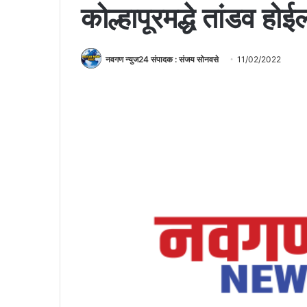
कोल्हापूरमद्धे तांडव होई
नवगण न्युज24 संपादक : संजय सोनवसे
11/02/2022