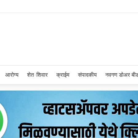
आरोग्य
शेत-शिवार
क्राईम
संपादकीय
नवगण डोअर बी