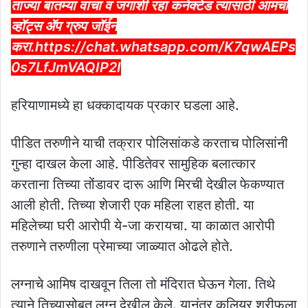
ताज्या बातम्या वाचा व जगाशी रहा कनेक्टेड त्यासाठी आमचा
व्हॉट्स ॲप ग्रुप जॉईन
करा.
https://chat.whatsapp.com/K7qwAEPs
0s7LfJmVAQIP2I
हरियाणामध्ये हा धक्कादायक प्रकार घडला आहे.
पीडित तरुणीने याची तक्रार पोलिसांकडे करताच पोलिसांनी
गुन्हा दाखल केला आहे. पीडितेवर सामुहिक बलात्कार
करताना तिच्या तोंडावर दारू आणि मिरची देखील फेकण्यात
आली होती. तिच्या शेजारी एक महिला राहत होती. या
महिलेच्या घरी आरोपी ये-जा करायचा. या काळात आरोपी
तरुणाने तरुणीला प्रेमाच्या जाळ्यात ओढले होते.
लग्नाचे आमिष दाखवून तिला तो मंदिरात घेऊन गेला. तिथे
त्याने तिच्यासोबत लग्न देखील केले. यानंतर कलियर शरीफला