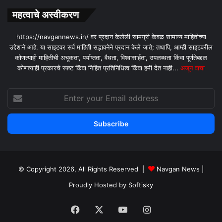
महत्वाचे अस्वीकरण
https://navgannews.in/ वर प्रदान केलेली सामग्री केवळ सामान्य माहितीच्या
उद्देशाने आहे. या साइटवर सर्व माहिती सद्भावनेने प्रदान केले जाते; तथापि, आम्ही साइटवरील
कोणत्याही माहितीची अचूकता, पर्याप्तता, वैधता, विश्वासार्हता, उपलब्धता किंवा पूर्णतेबद्दल
कोणत्याही प्रकारचे स्पष्ट किंवा निहित प्रतिनिधित्व किंवा हमी देत ​​नाही...
अजून वाचा
Enter
your
Email
address
© Copyright 2026, All Rights Reserved |
Navgan News
|
Proudly Hosted by
Softisky
Facebook
X
YouTube
Instagram