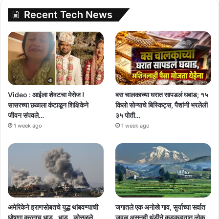
Recent Tech News
Video : आईला शेवटचा मेसेज !
बस चालकाच्या घरात सापडलं घबाड; १५
सासरच्या छळाला कंटाळून शिक्षिकेने
किलो सोन्याचे बिस्किट्स, पैशांनी भरलेली
जीवन संपवले…
३५ पोती…
1 week ago
1 week ago
अमेरिकेने इराणसोबतचे युद्ध थांबवण्याची
जगातले एक अनोखे गाव, सुर्याच्या सर्वात
घोषणा करताच धाड.. धाड.. कोसळले
जवळ असूनही थंडीने कुडकुडतात लोक,