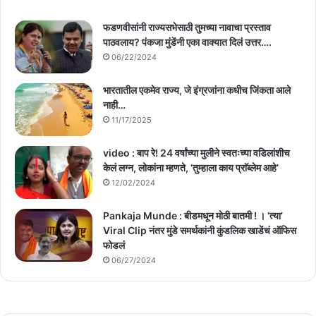
फडणवीसांनी राज्यसभेसाठी तुमच्या नावाचा प्रस्ताव
पाठवलाय? पंकजा मुंडेंनी एका वाक्यात दिलं उत्तर….
06/22/2024
भारतातील एकमेव राज्य, जे इंग्रजांना कधीच जिंकता आले
नाही…
11/17/2025
video : बाप रे! 24 वर्षांच्या मुलीने स्वतःच्या वडिलांशीच
केलं लग्न, लोकांना म्हणते, ‘तुम्हाला काय प्राॅब्लेम आहे’
12/02/2024
Pankaja Munde : बीडमधून मोठी बातमी ! । ‘त्या’
Viral Clip नंतर मुंडे समर्थकांनी कुंडलिक खाडेंचं ऑफिस
फोडलं
06/27/2024