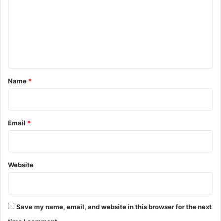
m
m
e
n
t
*
Name
*
Email
*
Website
Save my name, email, and website in this browser for the next