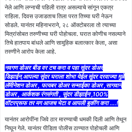
नेले आणि लग्नाची पहिली रात्र असल्याचे सांगून एकत्र
राहिला. दिवस उजाडताच तिला परत तिच्या घरी नेऊन
सोडले. यानंतर महिनाभराने, २८ ऑक्टोबरला तो त्याच्या
मित्रांसोबत तरुणीच्या घरी पोहोचला. घरात कोणीच नसल्याने
तिचे हातपाय बांधले आणि सामुहिक बलात्कार केला, असा
तरुणीने आरोप केला आहे.
नवगण डोअर बीड वर टच करा व पहा सुंदर डोअर
डिझाईन,आपल्या सुंदर घराला शोभा येईल सुंदर दरवाज्या मुळे
लॅमीनेशन डोअर , फायबर डोअर सन्माईका डोअर ,सागवान
डोअर , आर्कशक रंगसंगती , सुंदर डीझाईन ,100%
वॉटरप्रूफ तर मग आजच भेटा व आपली बुकींग करा ….!
यानंतर आरोपींना जिवे ठार मारण्याची धमकी दिली आणि तेथून
निघून गेले. यानंतर पीडिता पोलीस ठाण्यात पोहोचली आणि