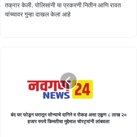
तक्रार केली. पोलिसांनी या प्रकरणी नितीन आणि रावत
यांच्यावर गुन्हा दाखल केला आहे
बंद
घर
फोडून
घरातून
सोन्याचे
दागिने
व
रोकड
असा
एकूण
बंद घर फोडून घरातून सोन्याचे दागिने व रोकड असा एकूण ८ लाख २०
८
हजार रुपये किमतीचा मुद्देमाल चोरट्यांनी लांबवला
लाख
२०
भारतीय