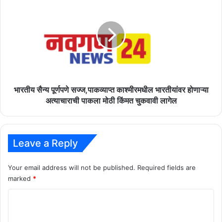
हजार
सैन्य
रुपये
पूर्णपणे
किमतीचा
सज्ज,पाकव्याप्त
मुद्देमाल
काश्मीरमधील
चोरट्यांनी
भारतीयांवर
लांबवला
होणाऱ्या
अत्याचाराची
पाकला
मोठी
भारतीय सैन्य पूर्णपणे सज्ज,पाकव्याप्त काश्मीरमधील भारतीयांवर होणाऱ्या
किंमत
अत्याचाराची पाकला मोठी किंमत चुकवावी लागेल
चुकवावी
लागेल
Leave a Reply
Your email address will not be published.
Required fields are
marked
*
C
o