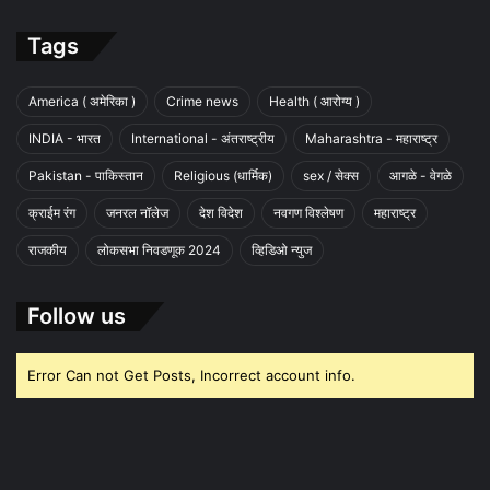
Tags
America ( अमेरिका )
Crime news
Health ( आरोग्य )
INDIA - भारत
International - अंतराष्ट्रीय
Maharashtra - महाराष्ट्र
Pakistan - पाकिस्तान
Religious (धार्मिक)
sex / सेक्स
आगळे - वेगळे
क्राईम रंग
जनरल नॉलेज
देश विदेश
नवगण विश्लेषण
महाराष्ट्र
राजकीय
लोकसभा निवडणूक 2024
व्हिडिओ न्युज
Follow us
Error Can not Get Posts, Incorrect account info.