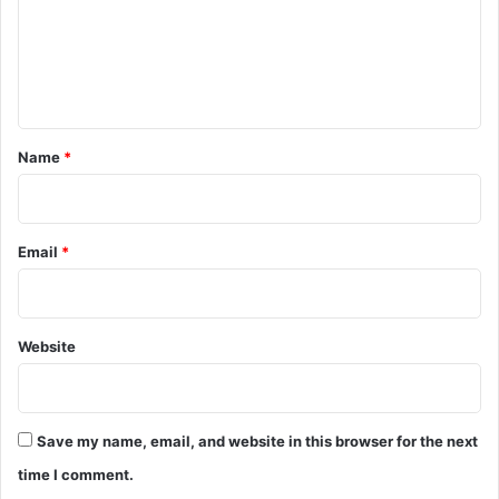
m
e
n
t
*
Name
*
Email
*
Website
Save my name, email, and website in this browser for the next
time I comment.