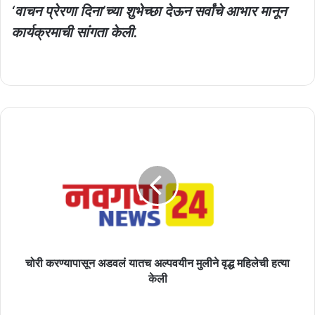
‘वाचन प्रेरणा दिना’च्या शुभेच्छा देऊन सर्वांचे आभार मानून
कार्यक्रमाची सांगता केली.
चोरी
करण्यापासून
अडवलं
यातच
अल्पवयीन
मुलीने
वृद्ध
महिलेची
हत्या
केली
चोरी करण्यापासून अडवलं यातच अल्पवयीन मुलीने वृद्ध महिलेची हत्या
केली
महिलेने