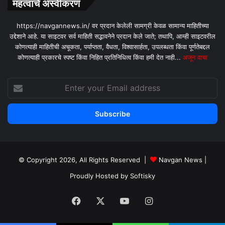
महत्वाचे अस्वीकरण
https://navgannews.in/ वर प्रदान केलेली सामग्री केवळ सामान्य माहितीच्या
उद्देशाने आहे. या साइटवर सर्व माहिती सद्भावनेने प्रदान केले जाते; तथापि, आम्ही साइटवरील
कोणत्याही माहितीची अचूकता, पर्याप्तता, वैधता, विश्वासार्हता, उपलब्धता किंवा पूर्णतेबद्दल
कोणत्याही प्रकारचे स्पष्ट किंवा निहित प्रतिनिधित्व किंवा हमी देत ​​नाही...
अजून वाचा
Enter
your
Email
address
© Copyright 2026, All Rights Reserved |
Navgan News
|
Proudly Hosted by
Softisky
Facebook
X
YouTube
Instagram