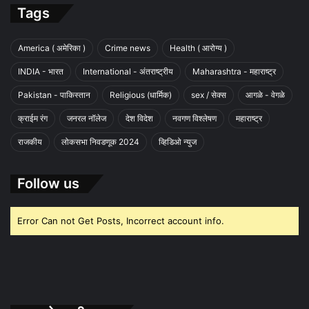
Tags
America ( अमेरिका )
Crime news
Health ( आरोग्य )
INDIA - भारत
International - अंतराष्ट्रीय
Maharashtra - महाराष्ट्र
Pakistan - पाकिस्तान
Religious (धार्मिक)
sex / सेक्स
आगळे - वेगळे
क्राईम रंग
जनरल नॉलेज
देश विदेश
नवगण विश्लेषण
महाराष्ट्र
राजकीय
लोकसभा निवडणूक 2024
व्हिडिओ न्युज
Follow us
Error Can not Get Posts, Incorrect account info.