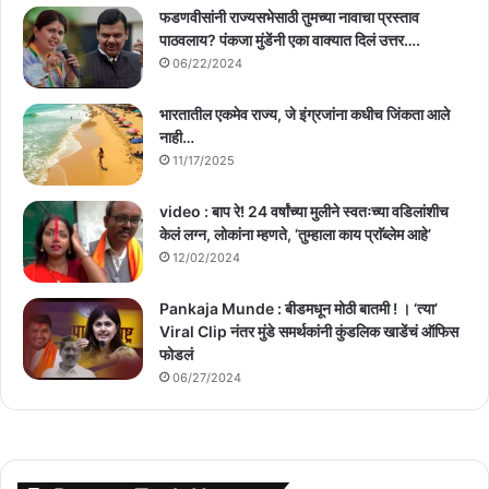
फडणवीसांनी राज्यसभेसाठी तुमच्या नावाचा प्रस्ताव
पाठवलाय? पंकजा मुंडेंनी एका वाक्यात दिलं उत्तर….
06/22/2024
भारतातील एकमेव राज्य, जे इंग्रजांना कधीच जिंकता आले
नाही…
11/17/2025
video : बाप रे! 24 वर्षांच्या मुलीने स्वतःच्या वडिलांशीच
केलं लग्न, लोकांना म्हणते, ‘तुम्हाला काय प्राॅब्लेम आहे’
12/02/2024
Pankaja Munde : बीडमधून मोठी बातमी ! । ‘त्या’
Viral Clip नंतर मुंडे समर्थकांनी कुंडलिक खाडेंचं ऑफिस
फोडलं
06/27/2024