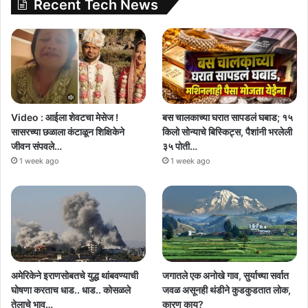
Recent Tech News
Video : आईला शेवटचा मेसेज !
बस चालकाच्या घरात सापडलं घबाड; १५
सासरच्या छळाला कंटाळून शिक्षिकेने
किलो सोन्याचे बिस्किट्स, पैशांनी भरलेली
जीवन संपवले…
३५ पोती…
1 week ago
1 week ago
अमेरिकेने इराणसोबतचे युद्ध थांबवण्याची
जगातले एक अनोखे गाव, सुर्याच्या सर्वात
घोषणा करताच धाड.. धाड.. कोसळले
जवळ असूनही थंडीने कुडकुडतात लोक,
तेलाचे भाव…
कारण काय?