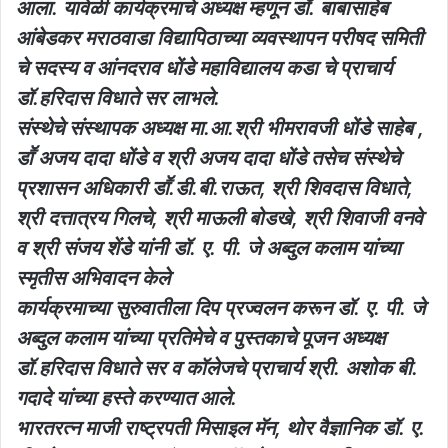
आला. यावेळी कार्यक्रमाचे अध्यक्ष म्हणून डॉ. बाबासाहेब
आंबेडकर मराठवाडा विद्यापिठाच्या व्यवस्थापन परीषद समिती
चे सदस्य व आंनदराव धोंडे महाविद्यालय कडा चे प्राचार्य
डॉ.हरिदास विधाते सर लाभले.
संस्थेचे संस्थापक अध्यक्ष मा.आ.श्री भीमरावजी धोंडे साहेब ,
डाॕ अजय दादा धोंडे व श्री अजय दादा धोंडे तसेच संस्थेचे
प्रशासन अधिकारी डाॕ.डी.बी.राऊत, श्री शिवदास विधाते,
श्री दत्तात्रय गिलचे, श्री माऊली बोडखे, श्री शिवाजी वनवे
व श्री संजय शेंडे यांनी डॉ. ए. पी. जे अब्दुल कलाम यांच्या
स्मृतीस अभिवादन केले
कार्यक्रमाच्या सुरुवातीला दिप प्रज्वलन करून डॉ. ए. पी. जे
अब्दुल कलाम यांच्या प्रतिमेचे व पुस्तकाचे पूजन अध्यक्ष
डॉ.हरिदास विधाते सर व कॉलेजचे प्राचार्य श्री. अशोक बी.
गदादे यांच्या हस्ते करण्यात आले.
भारतरत्न माजी राष्ट्रपती मिसाइल मॅन, थोर वैज्ञानिक डॉ. ए.