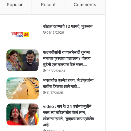
Popular
Recent
Comments
कोहळा खाण्याचे 10 फायदे, नुकसान
01/15/2026
फडणवीसांनी राज्यसभेसाठी तुमच्या
नावाचा प्रस्ताव पाठवलाय? पंकजा
मुंडेंनी एका वाक्यात दिलं उत्तर….
06/22/2024
भारतातील एकमेव राज्य, जे इंग्रजांना
कधीच जिंकता आले नाही…
11/17/2025
video : बाप रे! 24 वर्षांच्या मुलीने
स्वतःच्या वडिलांशीच केलं लग्न,
लोकांना म्हणते, ‘तुम्हाला काय प्राॅब्लेम
आहे’
12/02/2024