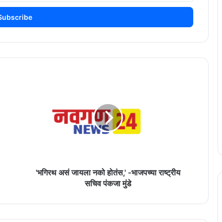
'भगिरथ
असं
जायला
नको
होतंस,'
-भाजपच्या
राष्ट्रीय
सचिव
पंकजा
मुंडे
'भगिरथ असं जायला नको होतंस,' -भाजपच्या राष्ट्रीय
सचिव पंकजा मुंडे