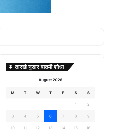
तारखे नुसार बातमी शोधा
August 2026
M
T
W
T
F
S
S
1
2
3
4
5
6
7
8
9
10
11
12
13
14
15
16