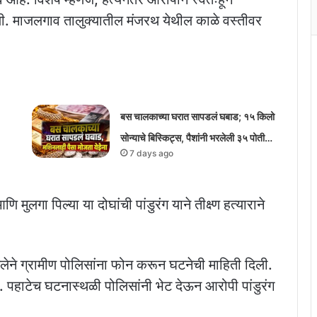
िली. माजलगाव तालुक्यातील मंजरथ येथील काळे वस्तीवर
बस चालकाच्या घरात सापडलं घबाड; १५ किलो
सोन्याचे बिस्किट्स, पैशांनी भरलेली ३५ पोती…
7 days ago
मुलगा पिल्या या दोघांची पांडुरंग याने तीक्ष्ण हत्याराने
डतलेने ग्रामीण पोलिसांना फोन करून घटनेची माहिती दिली.
. पहाटेच घटनास्थळी पोलिसांनी भेट देऊन आरोपी पांडुरंग