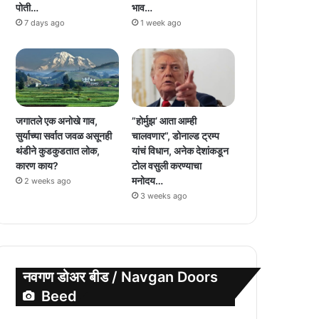
पोती…
भाव…
7 days ago
1 week ago
जगातले एक अनोखे गाव,
”होर्मुझ’ आता आम्ही
सुर्याच्या सर्वात जवळ असूनही
चालवणार”, डोनाल्ड ट्रम्प
थंडीने कुडकुडतात लोक,
यांचं विधान, अनेक देशांकडून
कारण काय?
टोल वसुली करण्याचा
मनोदय…
2 weeks ago
3 weeks ago
नवगण डोअर बीड / Navgan Doors
Beed