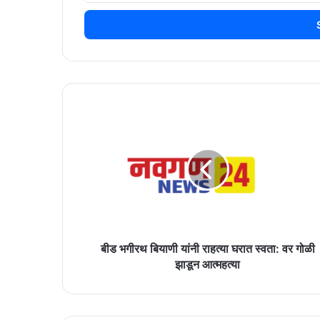
Email
address
बीड
भगीरथ
बियाणी
यांनी
राहत्या
घरात
स्वता:
वर
गोळी
झाडून
बीड भगीरथ बियाणी यांनी राहत्या घरात स्वता: वर गोळी
आत्महत्या
झाडून आत्महत्या