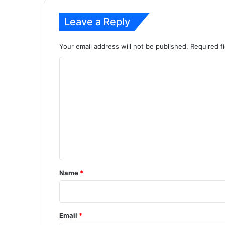
Leave a Reply
Your email address will not be published.
Required f
C
o
m
m
e
n
t
*
Name
*
Email
*