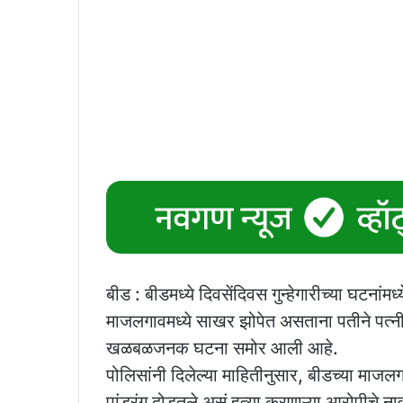
बीड : बीडमध्ये दिवसेंदिवस गुन्हेगारीच्या घटनां
माजलगावमध्ये साखर झोपेत असताना पतीने पत्नी आ
खळबळजनक घटना समोर आली आहे.
पोलिसांनी दिलेल्या माहितीनुसार, बीडच्या माज
पांडुरंग दोडतले असं हत्या करणाऱ्या आरोपीचे नाव