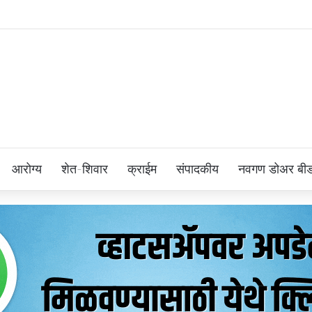
आरोग्य
शेत-शिवार
क्राईम
संपादकीय
नवगण डोअर बी