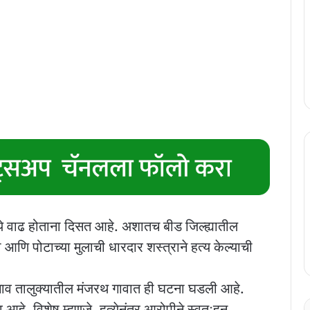
मध्ये वाढ होताना दिसत आहे. अशातच बीड जिल्ह्यातील
णि पोटाच्या मुलाची धारदार शस्त्राने हत्य केल्याची
लगाव तालुक्यातील मंजरथ गावात ही घटना घडली आहे.
 आहे. विशेष म्हणजे, हत्येनंतर आरोपीने स्वतःहून