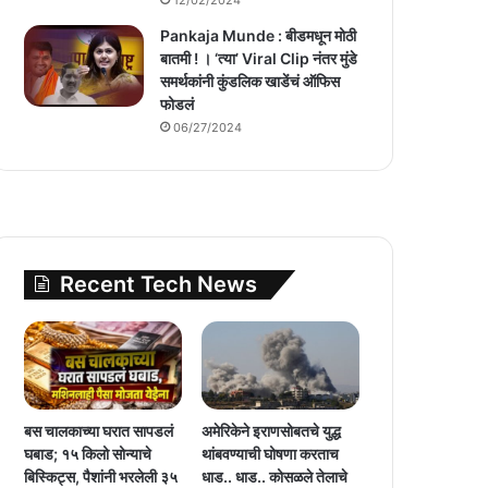
Pankaja Munde : बीडमधून मोठी
बातमी ! । ‘त्या’ Viral Clip नंतर मुंडे
समर्थकांनी कुंडलिक खाडेंचं ऑफिस
फोडलं
06/27/2024
Recent Tech News
बस चालकाच्या घरात सापडलं
अमेरिकेने इराणसोबतचे युद्ध
घबाड; १५ किलो सोन्याचे
थांबवण्याची घोषणा करताच
बिस्किट्स, पैशांनी भरलेली ३५
धाड.. धाड.. कोसळले तेलाचे