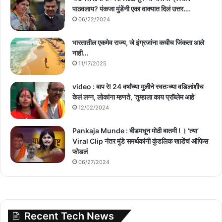
पाठवलाय? पंकजा मुंडेंनी एका वाक्यात दिलं उत्तर….
06/22/2024
भारतातील एकमेव राज्य, जे इंग्रजांना कधीच जिंकता आले
नाही…
11/17/2025
video : बाप रे! 24 वर्षांच्या मुलीने स्वतःच्या वडिलांशीच
केलं लग्न, लोकांना म्हणते, ‘तुम्हाला काय प्राॅब्लेम आहे’
12/02/2024
Pankaja Munde : बीडमधून मोठी बातमी ! । ‘त्या’
Viral Clip नंतर मुंडे समर्थकांनी कुंडलिक खाडेंचं ऑफिस
फोडलं
06/27/2024
Recent Tech News