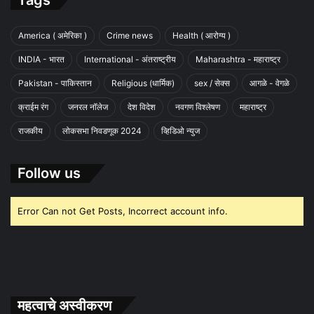
Tags
America ( अमेरिका )
Crime news
Health ( आरोग्य )
INDIA - भारत
International - अंतराष्ट्रीय
Maharashtra - महाराष्ट्र
Pakistan - पाकिस्तान
Religious (धार्मिक)
sex / सेक्स
आगळे - वेगळे
क्राईम रंग
जनरल नॉलेज
देश विदेश
नवगण विश्लेषण
महाराष्ट्र
राजकीय
लोकसभा निवडणूक 2024
व्हिडिओ न्युज
Follow us
Error Can not Get Posts, Incorrect account info.
महत्वाचे अस्वीकरण