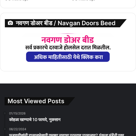
नवगण डोअर बीड / Navgan Doors Beed
Most Viewed Posts
01/15/2026
कोहळा खाण्याचे 10 फायदे, नुकसान
06/22/2024
फडणवीसांनी राज्यसभेसाठी तुमच्या नावाचा प्रस्ताव पाठवलाय? पंकजा मुंडेंनी एका