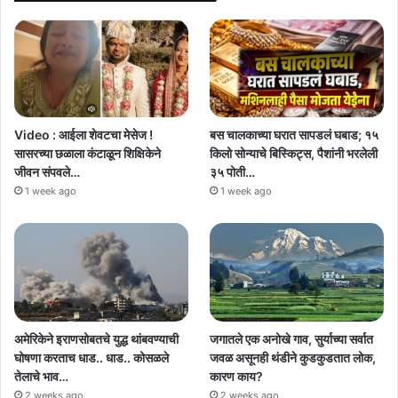
Video : आईला शेवटचा मेसेज !
बस चालकाच्या घरात सापडलं घबाड; १५
सासरच्या छळाला कंटाळून शिक्षिकेने
किलो सोन्याचे बिस्किट्स, पैशांनी भरलेली
जीवन संपवले…
३५ पोती…
1 week ago
1 week ago
अमेरिकेने इराणसोबतचे युद्ध थांबवण्याची
जगातले एक अनोखे गाव, सुर्याच्या सर्वात
घोषणा करताच धाड.. धाड.. कोसळले
जवळ असूनही थंडीने कुडकुडतात लोक,
तेलाचे भाव…
कारण काय?
2 weeks ago
2 weeks ago