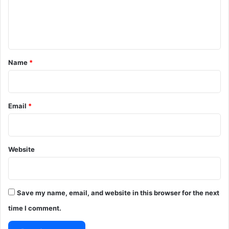
e
n
t
*
Name
*
Email
*
Website
Save my name, email, and website in this browser for the next
time I comment.