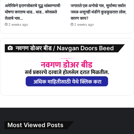
अमेरिकेने इराणसोबतचे युद्ध थांबवण्याची
जगातले एक अनोखे गाव, सुर्याच्या सर्वात
घोषणा करताच धाड.. धाड.. कोसळले
जवळ असूनही थंडीने कुडकुडतात लोक,
तेलाचे भाव…
कारण काय?
2 weeks ago
2 weeks ago
नवगण डोअर बीड / Navgan Doors Beed
Most Viewed Posts