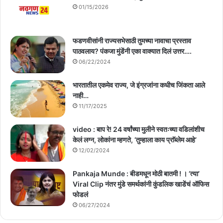
01/15/2026
फडणवीसांनी राज्यसभेसाठी तुमच्या नावाचा प्रस्ताव
पाठवलाय? पंकजा मुंडेंनी एका वाक्यात दिलं उत्तर….
06/22/2024
भारतातील एकमेव राज्य, जे इंग्रजांना कधीच जिंकता आले
नाही…
11/17/2025
video : बाप रे! 24 वर्षांच्या मुलीने स्वतःच्या वडिलांशीच
केलं लग्न, लोकांना म्हणते, ‘तुम्हाला काय प्राॅब्लेम आहे’
12/02/2024
Pankaja Munde : बीडमधून मोठी बातमी ! । ‘त्या’
Viral Clip नंतर मुंडे समर्थकांनी कुंडलिक खाडेंचं ऑफिस
फोडलं
06/27/2024