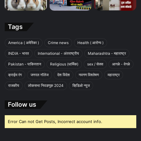
Tags
America ( अमेरिका )
Crime news
Health ( आरोग्य )
INDIA - भारत
International - अंतराष्ट्रीय
Maharashtra - महाराष्ट्र
Pakistan - पाकिस्तान
Religious (धार्मिक)
sex / सेक्स
आगळे - वेगळे
क्राईम रंग
जनरल नॉलेज
देश विदेश
नवगण विश्लेषण
महाराष्ट्र
राजकीय
लोकसभा निवडणूक 2024
व्हिडिओ न्युज
Follow us
Error Can not Get Posts, Incorrect account info.