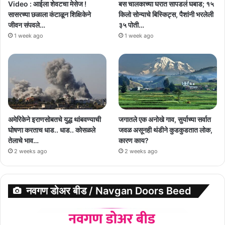
Video : आईला शेवटचा मेसेज !
बस चालकाच्या घरात सापडलं घबाड; १५
सासरच्या छळाला कंटाळून शिक्षिकेने
किलो सोन्याचे बिस्किट्स, पैशांनी भरलेली
जीवन संपवले…
३५ पोती…
1 week ago
1 week ago
अमेरिकेने इराणसोबतचे युद्ध थांबवण्याची
जगातले एक अनोखे गाव, सुर्याच्या सर्वात
घोषणा करताच धाड.. धाड.. कोसळले
जवळ असूनही थंडीने कुडकुडतात लोक,
तेलाचे भाव…
कारण काय?
2 weeks ago
2 weeks ago
नवगण डोअर बीड / Navgan Doors Beed