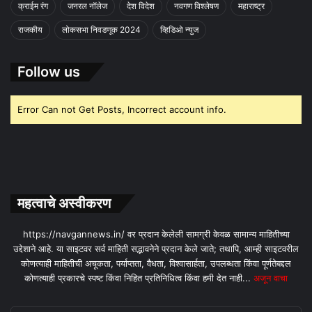
क्राईम रंग
जनरल नॉलेज
देश विदेश
नवगण विश्लेषण
महाराष्ट्र
राजकीय
लोकसभा निवडणूक 2024
व्हिडिओ न्युज
Follow us
Error Can not Get Posts, Incorrect account info.
महत्वाचे अस्वीकरण
https://navgannews.in/ वर प्रदान केलेली सामग्री केवळ सामान्य माहितीच्या
उद्देशाने आहे. या साइटवर सर्व माहिती सद्भावनेने प्रदान केले जाते; तथापि, आम्ही साइटवरील
कोणत्याही माहितीची अचूकता, पर्याप्तता, वैधता, विश्वासार्हता, उपलब्धता किंवा पूर्णतेबद्दल
कोणत्याही प्रकारचे स्पष्ट किंवा निहित प्रतिनिधित्व किंवा हमी देत ​​नाही...
अजून वाचा