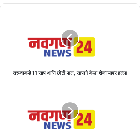
तरूणाकडे
11
साप
आणि
छोटी
पाल,
सापाने
केला
शेजाऱ्यावर
हल्ला
तरूणाकडे 11 साप आणि छोटी पाल, सापाने केला शेजाऱ्यावर हल्ला
कार्यकर्त्याच्या
आग्रहानंतर
मुख्यमंत्र्यांनी
टपरीवर
चहा
घेतला
ते०हा..