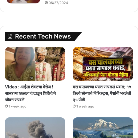
06/27/2024
Recent Tech News
Video : आईला शेवटचा मेसेज !
बस चालकाच्या घरात सापडलं घबाड; १५
सासरच्या छळाला कंटाळून शिक्षिकेने
किलो सोन्याचे बिस्किट्स, पैशांनी भरलेली
जीवन संपवले…
३५ पोती…
1 week ago
1 week ago