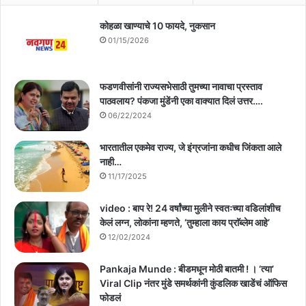
कोहळा खाण्याचे 10 फायदे, नुकसान
01/15/2026
फडणवीसांनी राज्यसभेसाठी तुमच्या नावाचा प्रस्ताव
पाठवलाय? पंकजा मुंडेंनी एका वाक्यात दिलं उत्तर….
06/22/2024
भारतातील एकमेव राज्य, जे इंग्रजांना कधीच जिंकता आले
नाही…
11/17/2025
video : बाप रे! 24 वर्षांच्या मुलीने स्वतःच्या वडिलांशीच
केलं लग्न, लोकांना म्हणते, ‘तुम्हाला काय प्राॅब्लेम आहे’
12/02/2024
Pankaja Munde : बीडमधून मोठी बातमी ! । ‘त्या’
Viral Clip नंतर मुंडे समर्थकांनी कुंडलिक खाडेंचं ऑफिस
फोडलं