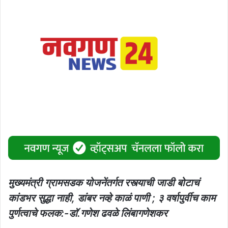
मुख्यमंत्री ग्रामसडक योजनेंतर्गत रस्त्याची जाडी बोटाचं
कांडभर सुद्धा नाही, डांबर नव्हे काळं पाणी ; ३ वर्षापुर्वीच काम
पुर्णत्वाचे फलक:-डाॅ.गणेश ढवळे लिंबागणेशकर