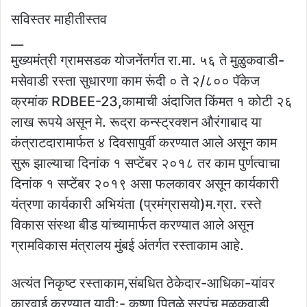
सविस्तर माहीतीस्तव
__
मुख्यमंत्री ग्रामसडक योजनेंतर्गत रा.मा. ५६ ते मुळुकवाडी-
मसेवाडी रस्ता सुधारणा काम रूंदी ० ते २/८०० पॅकेज
क्रमांक RDBEE-23,कामाची अंदाजित किंमत १ कोटी २६
लाख रूपये असून मे. रूद्रा कन्स्ट्रक्शन औरंगाबाद या
कंत्राटदारामार्फत ४ दिवसापुर्वी करण्यात आले असून काम
सुरू झाल्याचा दिनांक १ सप्टेंबर २०१८ तर काम पुर्णत्वाचा
दिनांक १ सप्टेंबर २०१९ असा फलकावर असून कार्यकारी
यंत्रणा कार्यकारी अभियंता (प्रमंग्रासयो)म.ग्रा. रस्ते
विकास संस्था बीड यांच्यामार्फत करण्यात आले असून
ग्रामविकास मंत्रालय मुंबई अंतर्गत रस्ताकाम आहे.
अत्यंत निकृष्ट रस्ताकाम,संबधित ठेकेदार-आधिका-यांवर
कारवाई करण्यात यावी:- कृष्णा पितळे सरपंच मुळुकवाडी