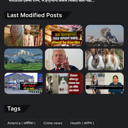
भारतातील एकमेव राज्य, जे इंग्रजांना कधीच जिंकता आले नाही…
Last Modified Posts
Tags
America ( अमेरिका )
Crime news
Health ( आरोग्य )