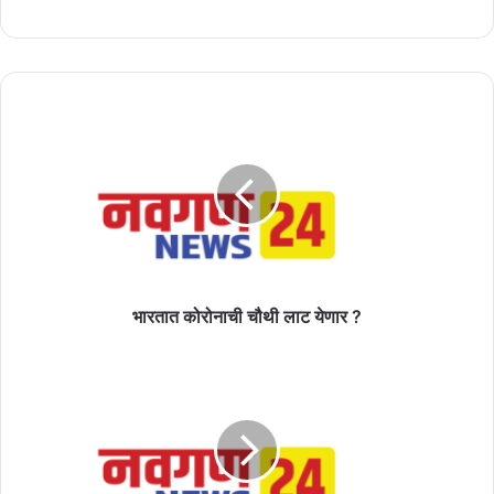
भारतात
कोरोनाची
चौथी
लाट
येणार
?
भारतात कोरोनाची चौथी लाट येणार ?
मांजर
नक्की
काय
करताना
दिसत
आहे,तुम्ही