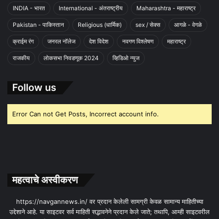
INDIA - भारत
International - अंतराष्ट्रीय
Maharashtra - महाराष्ट्र
Pakistan - पाकिस्तान
Religious (धार्मिक)
sex / सेक्स
आगळे - वेगळे
क्राईम रंग
जनरल नॉलेज
देश विदेश
नवगण विश्लेषण
महाराष्ट्र
राजकीय
लोकसभा निवडणूक 2024
व्हिडिओ न्युज
Follow us
Error Can not Get Posts, Incorrect account info.
महत्वाचे अस्वीकरण
https://navgannews.in/ वर प्रदान केलेली सामग्री केवळ सामान्य माहितीच्या
उद्देशाने आहे. या साइटवर सर्व माहिती सद्भावनेने प्रदान केले जाते; तथापि, आम्ही साइटवरील