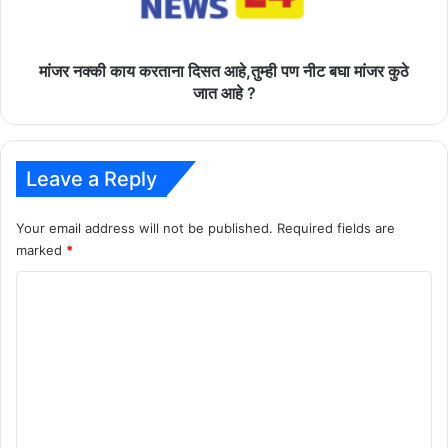
पण
नीट
बघा
मांजर
मांजर नक्की काय करताना दिसत आहे,तुम्ही पण नीट बघा मांजर कुठे
कुठे
जात आहे ?
जात
आहे
?
Leave a Reply
Your email address will not be published.
Required fields are
marked
*
C
o
m
m
e
n