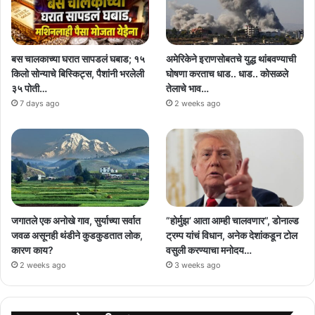
बस चालकाच्या घरात सापडलं घबाड; १५
अमेरिकेने इराणसोबतचे युद्ध थांबवण्याची
किलो सोन्याचे बिस्किट्स, पैशांनी भरलेली
घोषणा करताच धाड.. धाड.. कोसळले
३५ पोती…
तेलाचे भाव…
7 days ago
2 weeks ago
जगातले एक अनोखे गाव, सुर्याच्या सर्वात
”होर्मुझ’ आता आम्ही चालवणार”, डोनाल्ड
जवळ असूनही थंडीने कुडकुडतात लोक,
ट्रम्प यांचं विधान, अनेक देशांकडून टोल
कारण काय?
वसुली करण्याचा मनोदय…
2 weeks ago
3 weeks ago