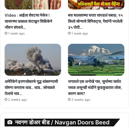
Video : आईला शेवटचा मेसेज !
बस चालकाच्या घरात सापडलं घबाड; १५
सासरच्या छळाला कंटाळून शिक्षिकेने
किलो सोन्याचे बिस्किट्स, पैशांनी भरलेली
जीवन संपवले…
३५ पोती…
1 week ago
1 week ago
अमेरिकेने इराणसोबतचे युद्ध थांबवण्याची
जगातले एक अनोखे गाव, सुर्याच्या सर्वात
घोषणा करताच धाड.. धाड.. कोसळले
जवळ असूनही थंडीने कुडकुडतात लोक,
तेलाचे भाव…
कारण काय?
2 weeks ago
2 weeks ago
नवगण डोअर बीड / Navgan Doors Beed