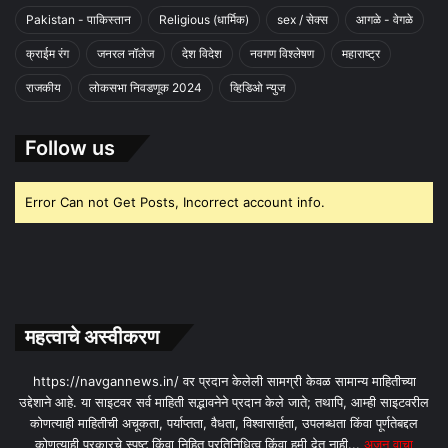
Pakistan - पाकिस्तान
Religious (धार्मिक)
sex / सेक्स
आगळे - वेगळे
क्राईम रंग
जनरल नॉलेज
देश विदेश
नवगण विश्लेषण
महाराष्ट्र
राजकीय
लोकसभा निवडणूक 2024
व्हिडिओ न्युज
Follow us
Error Can not Get Posts, Incorrect account info.
महत्वाचे अस्वीकरण
https://navgannews.in/ वर प्रदान केलेली सामग्री केवळ सामान्य माहितीच्या
उद्देशाने आहे. या साइटवर सर्व माहिती सद्भावनेने प्रदान केले जाते; तथापि, आम्ही साइटवरील
कोणत्याही माहितीची अचूकता, पर्याप्तता, वैधता, विश्वासार्हता, उपलब्धता किंवा पूर्णतेबद्दल
कोणत्याही प्रकारचे स्पष्ट किंवा निहित प्रतिनिधित्व किंवा हमी देत ​​नाही...
अजून वाचा