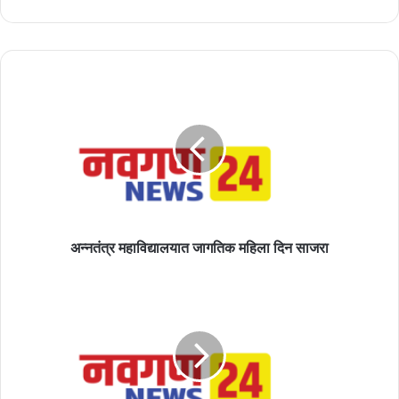
अन्नतंत्र
महाविद्यालयात
जागतिक
महिला
दिन
साजरा
अन्नतंत्र महाविद्यालयात जागतिक महिला दिन साजरा
भाजपची
चार
राज्यात
आघाडी,
कॉंग्रेसला
मोठा
झटका