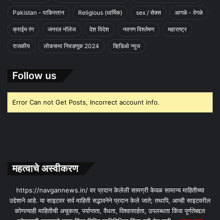
Pakistan - पाकिस्तान
Religious (धार्मिक)
sex / सेक्स
आगळे - वेगळे
क्राईम रंग
जनरल नॉलेज
देश विदेश
नवगण विश्लेषण
महाराष्ट्र
राजकीय
लोकसभा निवडणूक 2024
व्हिडिओ न्युज
Follow us
Error Can not Get Posts, Incorrect account info.
महत्वाचे अस्वीकरण
https://navgannews.in/ वर प्रदान केलेली सामग्री केवळ सामान्य माहितीच्या
उद्देशाने आहे. या साइटवर सर्व माहिती सद्भावनेने प्रदान केले जाते; तथापि, आम्ही साइटवरील
कोणत्याही माहितीची अचूकता, पर्याप्तता, वैधता, विश्वासार्हता, उपलब्धता किंवा पूर्णतेबद्दल