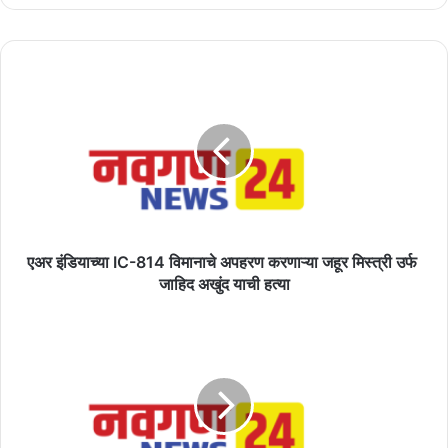
एअर
इंडियाच्या
IC-
814
विमानाचे
अपहरण
करणाऱ्या
जहूर
मिस्त्री
उर्फ
एअर इंडियाच्या IC-814 विमानाचे अपहरण करणाऱ्या जहूर मिस्त्री उर्फ ​​
जाहिद अखुंद याची हत्या
जाहिद
अखुंद
मधुमेहाच्या
याची
रुग्णासाठी
हत्या
आहार
कसा
असावा
?