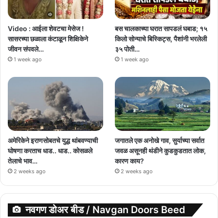
Video : आईला शेवटचा मेसेज !
बस चालकाच्या घरात सापडलं घबाड; १५
सासरच्या छळाला कंटाळून शिक्षिकेने
किलो सोन्याचे बिस्किट्स, पैशांनी भरलेली
जीवन संपवले…
३५ पोती…
1 week ago
1 week ago
अमेरिकेने इराणसोबतचे युद्ध थांबवण्याची
जगातले एक अनोखे गाव, सुर्याच्या सर्वात
घोषणा करताच धाड.. धाड.. कोसळले
जवळ असूनही थंडीने कुडकुडतात लोक,
तेलाचे भाव…
कारण काय?
2 weeks ago
2 weeks ago
नवगण डोअर बीड / Navgan Doors Beed