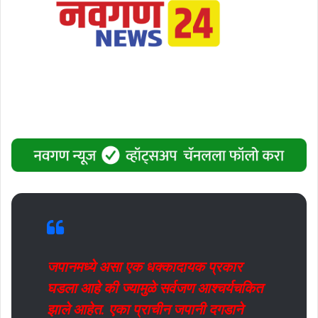
जपानमध्ये असा एक धक्कादायक प्रकार
घडला आहे की ज्यामुळे सर्वजण आश्चर्यचकित
झाले आहेत. एका प्राचीन जपानी दगडाने