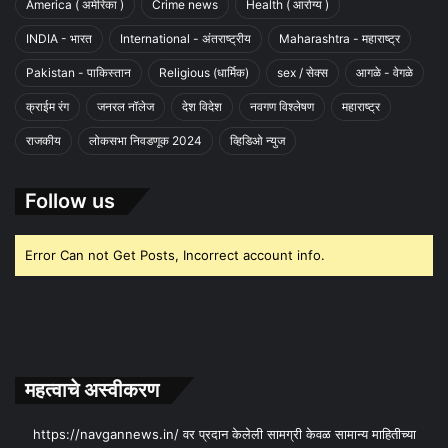
America ( अमेरिका )
Crime news
Health ( आरोग्य )
INDIA - भारत
International - अंतराष्ट्रीय
Maharashtra - महाराष्ट्र
Pakistan - पाकिस्तान
Religious (धार्मिक)
sex / सेक्स
आगळे - वेगळे
क्राईम रंग
जनरल नॉलेज
देश विदेश
नवगण विश्लेषण
महाराष्ट्र
राजकीय
लोकसभा निवडणूक 2024
व्हिडिओ न्युज
Follow us
Error Can not Get Posts, Incorrect account info.
महत्वाचे अस्वीकरण
https://navgannews.in/ वर प्रदान केलेली सामग्री केवळ सामान्य माहितीच्या