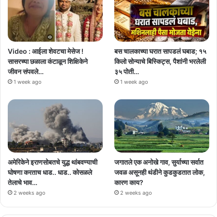
Video : आईला शेवटचा मेसेज !
बस चालकाच्या घरात सापडलं घबाड; १५
सासरच्या छळाला कंटाळून शिक्षिकेने
किलो सोन्याचे बिस्किट्स, पैशांनी भरलेली
जीवन संपवले…
३५ पोती…
1 week ago
1 week ago
अमेरिकेने इराणसोबतचे युद्ध थांबवण्याची
जगातले एक अनोखे गाव, सुर्याच्या सर्वात
घोषणा करताच धाड.. धाड.. कोसळले
जवळ असूनही थंडीने कुडकुडतात लोक,
तेलाचे भाव…
कारण काय?
2 weeks ago
2 weeks ago