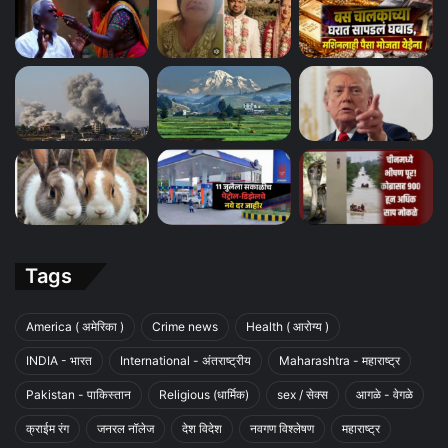
Tags
America ( अमेरिका )
Crime news
Health ( आरोग्य )
INDIA - भारत
International - अंतराष्ट्रीय
Maharashtra - महाराष्ट्र
Pakistan - पाकिस्तान
Religious (धार्मिक)
sex / सेक्स
आगळे - वेगळे
क्राईम रंग
जनरल नॉलेज
देश विदेश
नवगण विश्लेषण
महाराष्ट्र