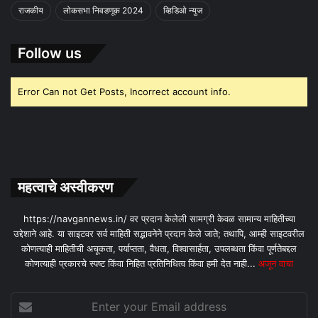
राजकीय
लोकसभा निवडणूक 2024
व्हिडिओ न्युज
Follow us
Error Can not Get Posts, Incorrect account info.
महत्वाचे अस्वीकरण
https://navgannews.in/ वर प्रदान केलेली सामग्री केवळ सामान्य माहितीच्या
उद्देशाने आहे. या साइटवर सर्व माहिती सद्भावनेने प्रदान केले जाते; तथापि, आम्ही साइटवरील
कोणत्याही माहितीची अचूकता, पर्याप्तता, वैधता, विश्वासार्हता, उपलब्धता किंवा पूर्णतेबद्दल
कोणत्याही प्रकारचे स्पष्ट किंवा निहित प्रतिनिधित्व किंवा हमी देत ​​नाही...
अजून वाचा
Enter
your