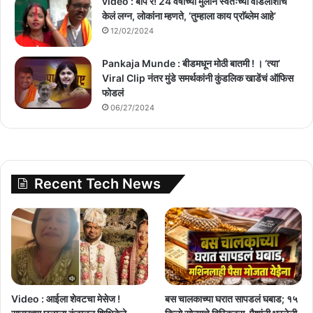
video : बाप रे! 24 वर्षांच्या मुलीने स्वतःच्या वडिलांशीच
केलं लग्न, लोकांना म्हणते, ‘तुम्हाला काय प्राॅब्लेम आहे’
12/02/2024
Pankaja Munde : बीडमधून मोठी बातमी ! । ‘त्या’
Viral Clip नंतर मुंडे समर्थकांनी कुंडलिक खाडेंचं ऑफिस
फोडलं
06/27/2024
Recent Tech News
Video : आईला शेवटचा मेसेज !
बस चालकाच्या घरात सापडलं घबाड; १५