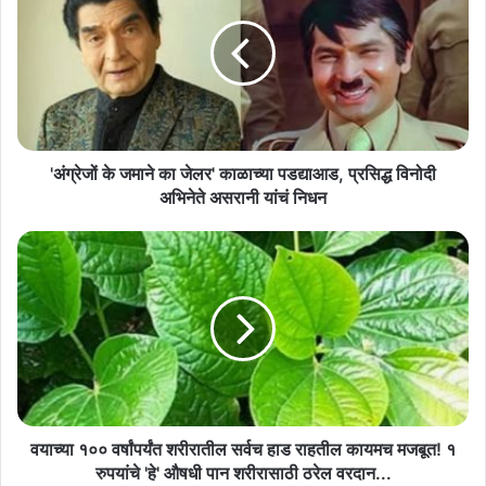
जमाने
का
जेलर'
काळाच्या
पडद्याआड,
प्रसिद्ध
विनोदी
अभिनेते
'अंग्रेजों के जमाने का जेलर' काळाच्या पडद्याआड, प्रसिद्ध विनोदी
असरानी
अभिनेते असरानी यांचं निधन
यांचं
निधन
वयाच्या
१००
वर्षांपर्यंत
शरीरातील
सर्वच
हाड
राहतील
कायमच
मजबूत!
१
वयाच्या १०० वर्षांपर्यंत शरीरातील सर्वच हाड राहतील कायमच मजबूत! १
रुपयांचे
रुपयांचे 'हे' औषधी पान शरीरासाठी ठरेल वरदान...