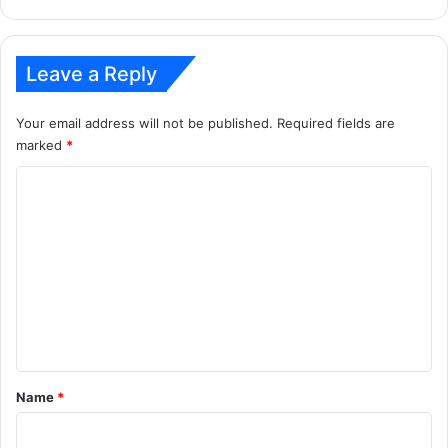
'हे'
औषधी
पान
शरीरासाठी
Leave a Reply
ठरेल
वरदान...
Your email address will not be published.
Required fields are
marked
*
C
o
m
m
e
n
t
*
Name
*