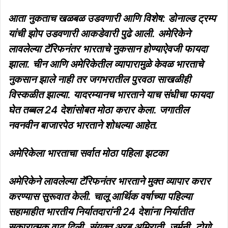
आता नुकताच खळबळ उडवणारी आणि विशेष: डोनाल्ड ट्रम्प
यांची झोप उडवणारी आकडेवारी पुढे आली. अमेरिकेने
लावलेल्या टॅरिफनंतर भारताचे नुकसान होण्याऐवजी फायदा
झाला. चीन आणि अमेरिकेतील व्यापारामुळे केवळ भारताचे
नुकसान झाले नाही तर जगभरातील पुरवठा साखळीही
विस्कळीत झाल्या. यादरम्यानच भारताने याच संधीचा फायदा
घेत तब्बल 24 देशांसोबत मोठा करार केला. जगातील
नवनवीन बाजारपेठ भारताने शोधल्या आहेत.
अमेरिकेला भारताचा सर्वात मोठा पहिला झटका
अमेरिकेने लावलेल्या टॅरिफनंतर भारताने मुक्त व्यापार करार
करण्यास सुरूवात केली. चालू आर्थिक वर्षाच्या पहिल्या
सहामाहीत भारतीय निर्यातदारांनी 24 देशांना निर्यातीत
सकारात्मक वाढ दिली. संयुक्त अरब अमिराती, जर्मनी, टोगो,