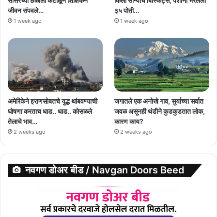
सासरच्या छळाला कंटाळून शिक्षिकेने
किलो सोन्याचे बिस्किट्स, पैशांनी भरलेली
जीवन संपवले…
३५ पोती…
1 week ago
1 week ago
अमेरिकेने इराणसोबतचे युद्ध थांबवण्याची
जगातले एक अनोखे गाव, सुर्याच्या सर्वात
घोषणा करताच धाड.. धाड.. कोसळले
जवळ असूनही थंडीने कुडकुडतात लोक,
तेलाचे भाव…
कारण काय?
2 weeks ago
2 weeks ago
नवगण डोअर बीड / Navgan Doors Beed