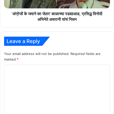
प्रसिद्ध
विनोदी
अभिनेते
'अंग्रेजों के जमाने का जेलर' काळाच्या पडद्याआड, प्रसिद्ध विनोदी
असरानी
अभिनेते असरानी यांचं निधन
यांचं
निधन
Leave a Reply
Your email address will not be published.
Required fields are
marked
*
C
o
m
m
e
n