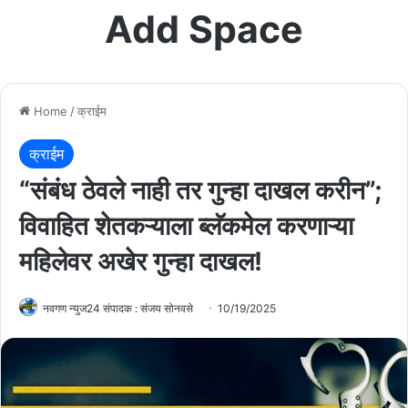
Add Space
Home
/
क्राईम
क्राईम
“संबंध ठेवले नाही तर गुन्हा दाखल करीन”;
विवाहित शेतकऱ्याला ब्लॅकमेल करणाऱ्या
महिलेवर अखेर गुन्हा दाखल!
नवगण न्युज24 संपादक : संजय सोनवसे
10/19/2025