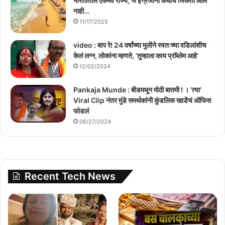
भारतातील एकमेव राज्य, जे इंग्रजांना कधीच जिंकता आले
नाही…
11/17/2025
video : बाप रे! 24 वर्षांच्या मुलीने स्वतःच्या वडिलांशीच
केलं लग्न, लोकांना म्हणते, ‘तुम्हाला काय प्राॅब्लेम आहे’
12/02/2024
Pankaja Munde : बीडमधून मोठी बातमी ! । ‘त्या’
Viral Clip नंतर मुंडे समर्थकांनी कुंडलिक खाडेंचं ऑफिस
फोडलं
06/27/2024
Recent Tech News