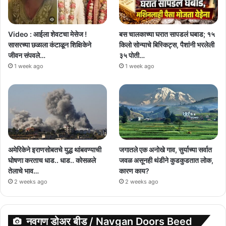
Video : आईला शेवटचा मेसेज !
बस चालकाच्या घरात सापडलं घबाड; १५
सासरच्या छळाला कंटाळून शिक्षिकेने
किलो सोन्याचे बिस्किट्स, पैशांनी भरलेली
जीवन संपवले…
३५ पोती…
1 week ago
1 week ago
अमेरिकेने इराणसोबतचे युद्ध थांबवण्याची
जगातले एक अनोखे गाव, सुर्याच्या सर्वात
घोषणा करताच धाड.. धाड.. कोसळले
जवळ असूनही थंडीने कुडकुडतात लोक,
तेलाचे भाव…
कारण काय?
2 weeks ago
2 weeks ago
नवगण डोअर बीड / Navgan Doors Beed