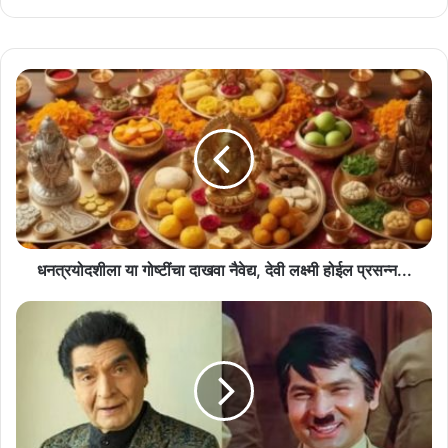
धनत्रयोदशीला
या
गोष्टींचा
दाखवा
नैवेद्य,
देवी
लक्ष्मी
होईल
प्रसन्न...
धनत्रयोदशीला या गोष्टींचा दाखवा नैवेद्य, देवी लक्ष्मी होईल प्रसन्न...
'अंग्रेजों
के
जमाने
का
जेलर'
काळाच्या
पडद्याआड,