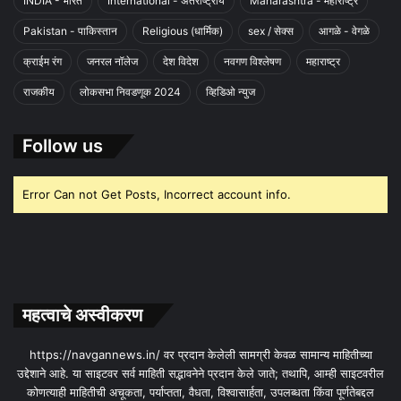
INDIA - भारत
International - अंतराष्ट्रीय
Maharashtra - महाराष्ट्र
Pakistan - पाकिस्तान
Religious (धार्मिक)
sex / सेक्स
आगळे - वेगळे
क्राईम रंग
जनरल नॉलेज
देश विदेश
नवगण विश्लेषण
महाराष्ट्र
राजकीय
लोकसभा निवडणूक 2024
व्हिडिओ न्युज
Follow us
Error Can not Get Posts, Incorrect account info.
महत्वाचे अस्वीकरण
https://navgannews.in/ वर प्रदान केलेली सामग्री केवळ सामान्य माहितीच्या
उद्देशाने आहे. या साइटवर सर्व माहिती सद्भावनेने प्रदान केले जाते; तथापि, आम्ही साइटवरील
कोणत्याही माहितीची अचूकता, पर्याप्तता, वैधता, विश्वासार्हता, उपलब्धता किंवा पूर्णतेबद्दल