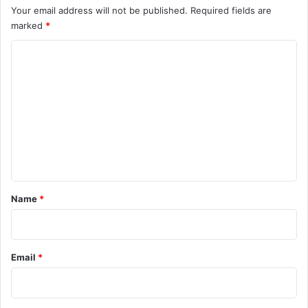
Your email address will not be published.
Required fields are
marked
*
C
o
m
m
e
n
t
*
Name
*
Email
*