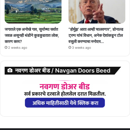
जगातले एक अनोखे गाव, सुर्याच्या सर्वात
”होर्मुझ’ आता आम्ही चालवणार”, डोनाल्ड
जवळ असूनही थंडीने कुडकुडतात लोक,
ट्रम्प यांचं विधान, अनेक देशांकडून टोल
कारण काय?
वसुली करण्याचा मनोदय…
2 weeks ago
3 weeks ago
नवगण डोअर बीड / Navgan Doors Beed