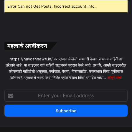
Error Can not Get Posts, Incorrect account info.
महत्वाचे अस्वीकरण
https://navgannews.in/ वर प्रदान केलेली सामग्री केवळ सामान्य माहितीच्या
उद्देशाने आहे. या साइटवर सर्व माहिती सद्भावनेने प्रदान केले जाते; तथापि, आम्ही साइटवरील
कोणत्याही माहितीची अचूकता, पर्याप्तता, वैधता, विश्वासार्हता, उपलब्धता किंवा पूर्णतेबद्दल
कोणत्याही प्रकारचे स्पष्ट किंवा निहित प्रतिनिधित्व किंवा हमी देत ​​नाही...
अजून वाचा
Enter
your
Email
address