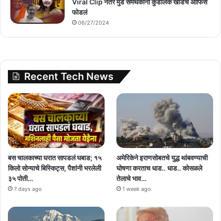
Viral Clip नंतर मुंडे समर्थकांनी कुंडलिक खाडेंचं ऑफिस
फोडलं
06/27/2024
Recent Tech News
बस चालकाच्या घरात सापडलं घबाड; १५
अमेरिकेने इराणसोबतचे युद्ध थांबवण्याची
किलो सोन्याचे बिस्किट्स, पैशांनी भरलेली
घोषणा करताच धाड.. धाड.. कोसळले
३५ पोती…
तेलाचे भाव…
7 days ago
1 week ago