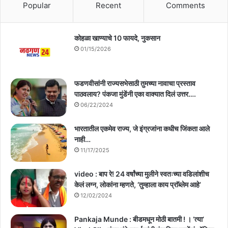
Popular
Recent
Comments
कोहळा खाण्याचे 10 फायदे, नुकसान
01/15/2026
फडणवीसांनी राज्यसभेसाठी तुमच्या नावाचा प्रस्ताव
पाठवलाय? पंकजा मुंडेंनी एका वाक्यात दिलं उत्तर….
06/22/2024
भारतातील एकमेव राज्य, जे इंग्रजांना कधीच जिंकता आले
नाही…
11/17/2025
video : बाप रे! 24 वर्षांच्या मुलीने स्वतःच्या वडिलांशीच
केलं लग्न, लोकांना म्हणते, ‘तुम्हाला काय प्राॅब्लेम आहे’
12/02/2024
Pankaja Munde : बीडमधून मोठी बातमी ! । ‘त्या’