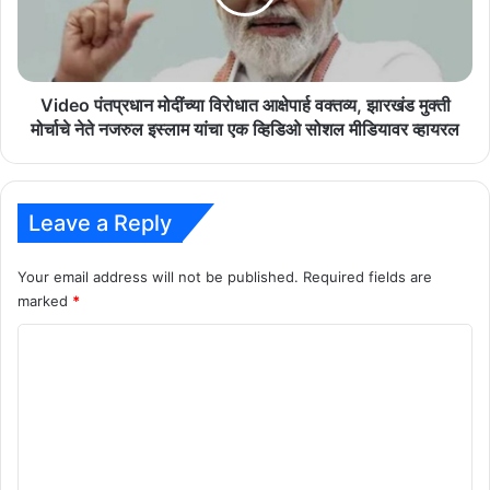
वक्तव्य,
झारखंड
मुक्ती
मोर्चाचे
नेते
Video पंतप्रधान मोदींच्या विरोधात आक्षेपार्ह वक्तव्य, झारखंड मुक्ती
नजरुल
मोर्चाचे नेते नजरुल इस्लाम यांचा एक व्हिडिओ सोशल मीडियावर व्हायरल
इस्लाम
यांचा
एक
व्हिडिओ
Leave a Reply
सोशल
मीडियावर
Your email address will not be published.
Required fields are
व्हायरल
marked
*
C
o
m
m
e