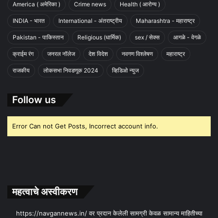
America ( अमेरिका )
Crime news
Health ( आरोग्य )
INDIA - भारत
International - अंतराष्ट्रीय
Maharashtra - महाराष्ट्र
Pakistan - पाकिस्तान
Religious (धार्मिक)
sex / सेक्स
आगळे - वेगळे
क्राईम रंग
जनरल नॉलेज
देश विदेश
नवगण विश्लेषण
महाराष्ट्र
राजकीय
लोकसभा निवडणूक 2024
व्हिडिओ न्युज
Follow us
Error Can not Get Posts, Incorrect account info.
महत्वाचे अस्वीकरण
https://navgannews.in/ वर प्रदान केलेली सामग्री केवळ सामान्य माहितीच्या