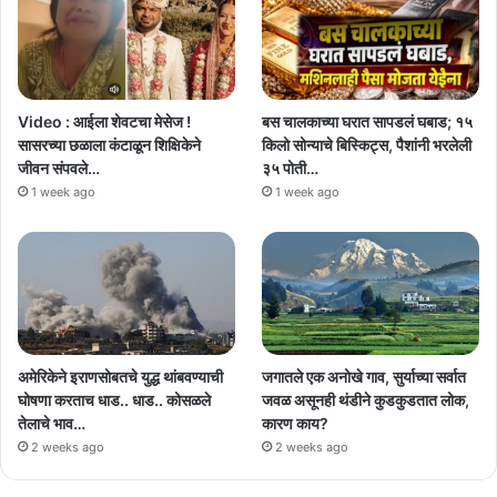
Video : आईला शेवटचा मेसेज !
बस चालकाच्या घरात सापडलं घबाड; १५
सासरच्या छळाला कंटाळून शिक्षिकेने
किलो सोन्याचे बिस्किट्स, पैशांनी भरलेली
जीवन संपवले…
३५ पोती…
1 week ago
1 week ago
अमेरिकेने इराणसोबतचे युद्ध थांबवण्याची
जगातले एक अनोखे गाव, सुर्याच्या सर्वात
घोषणा करताच धाड.. धाड.. कोसळले
जवळ असूनही थंडीने कुडकुडतात लोक,
तेलाचे भाव…
कारण काय?
2 weeks ago
2 weeks ago