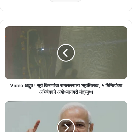
Video
अद्भुत
!
सूर्य
किरणांचा
रामलल्लाला
'सूर्यतिलक',
५
मिनिटांच्या
अभिषेकाने
Video अद्भुत ! सूर्य किरणांचा रामलल्लाला 'सूर्यतिलक', ५ मिनिटांच्या
अयोध्यानगरी
अभिषेकाने अयोध्यानगरी मंत्रमुग्ध
मंत्रमुग्ध
Video
पंतप्रधान
मोदींच्या
विरोधात
आक्षेपार्ह