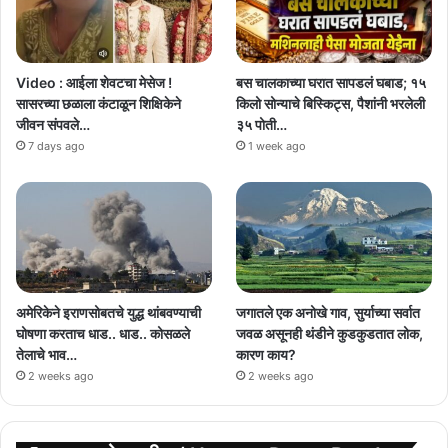
Video : आईला शेवटचा मेसेज !
बस चालकाच्या घरात सापडलं घबाड; १५
सासरच्या छळाला कंटाळून शिक्षिकेने
किलो सोन्याचे बिस्किट्स, पैशांनी भरलेली
जीवन संपवले…
३५ पोती…
7 days ago
1 week ago
अमेरिकेने इराणसोबतचे युद्ध थांबवण्याची
जगातले एक अनोखे गाव, सुर्याच्या सर्वात
घोषणा करताच धाड.. धाड.. कोसळले
जवळ असूनही थंडीने कुडकुडतात लोक,
तेलाचे भाव…
कारण काय?
2 weeks ago
2 weeks ago