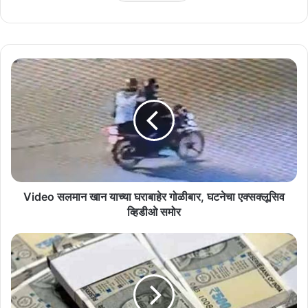
Video
सलमान
खान
याच्या
घराबाहेर
गोळीबार,
घटनेचा
एक्सक्लूसिव
व्हिडीओ
समोर
Video सलमान खान याच्या घराबाहेर गोळीबार, घटनेचा एक्सक्लूसिव
व्हिडीओ समोर
मतदानापूर्वीच
पैशाचा
पाऊस
!
४,६५०