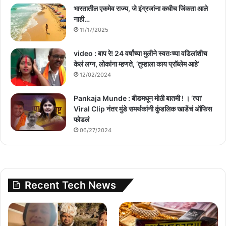
भारतातील एकमेव राज्य, जे इंग्रजांना कधीच जिंकता आले
नाही…
11/17/2025
video : बाप रे! 24 वर्षांच्या मुलीने स्वतःच्या वडिलांशीच
केलं लग्न, लोकांना म्हणते, ‘तुम्हाला काय प्राॅब्लेम आहे’
12/02/2024
Pankaja Munde : बीडमधून मोठी बातमी ! । ‘त्या’
Viral Clip नंतर मुंडे समर्थकांनी कुंडलिक खाडेंचं ऑफिस
फोडलं
06/27/2024
Recent Tech News