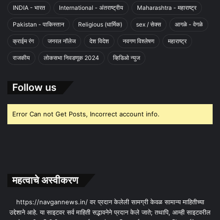
INDIA - भारत
International - अंतराष्ट्रीय
Maharashtra - महाराष्ट्र
Pakistan - पाकिस्तान
Religious (धार्मिक)
sex / सेक्स
आगळे - वेगळे
क्राईम रंग
जनरल नॉलेज
देश विदेश
नवगण विश्लेषण
महाराष्ट्र
राजकीय
लोकसभा निवडणूक 2024
व्हिडिओ न्युज
Follow us
Error Can not Get Posts, Incorrect account info.
महत्वाचे अस्वीकरण
https://navgannews.in/ वर प्रदान केलेली सामग्री केवळ सामान्य माहितीच्या
उद्देशाने आहे. या साइटवर सर्व माहिती सद्भावनेने प्रदान केले जाते; तथापि, आम्ही साइटवरील