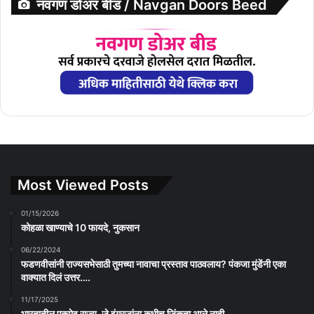
नवगण डोअर बीड / Navgan Doors Beed
Most Viewed Posts
01/15/2026
कोहळा खाण्याचे 10 फायदे, नुकसान
06/22/2024
फडणवीसांनी राज्यसभेसाठी तुमच्या नावाचा प्रस्ताव पाठवलाय? पंकजा मुंडेंनी एका
वाक्यात दिलं उत्तर….
11/17/2025
भारतातील एकमेव राज्य, जे इंग्रजांना कधीच जिंकता आले नाही…