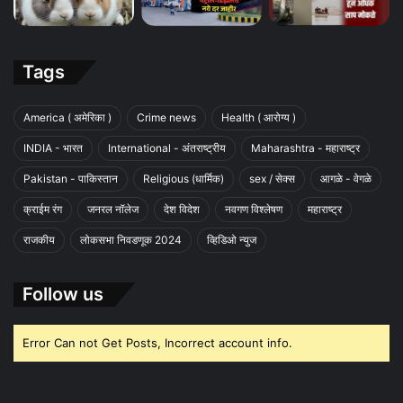
Tags
America ( अमेरिका )
Crime news
Health ( आरोग्य )
INDIA - भारत
International - अंतराष्ट्रीय
Maharashtra - महाराष्ट्र
Pakistan - पाकिस्तान
Religious (धार्मिक)
sex / सेक्स
आगळे - वेगळे
क्राईम रंग
जनरल नॉलेज
देश विदेश
नवगण विश्लेषण
महाराष्ट्र
राजकीय
लोकसभा निवडणूक 2024
व्हिडिओ न्युज
Follow us
Error Can not Get Posts, Incorrect account info.