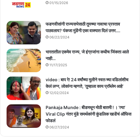
01/15/2026
फडणवीसांनी राज्यसभेसाठी तुमच्या नावाचा प्रस्ताव
पाठवलाय? पंकजा मुंडेंनी एका वाक्यात दिलं उत्तर….
06/22/2024
भारतातील एकमेव राज्य, जे इंग्रजांना कधीच जिंकता आले
नाही…
11/17/2025
video : बाप रे! 24 वर्षांच्या मुलीने स्वतःच्या वडिलांशीच
केलं लग्न, लोकांना म्हणते, ‘तुम्हाला काय प्राॅब्लेम आहे’
12/02/2024
Pankaja Munde : बीडमधून मोठी बातमी ! । ‘त्या’
Viral Clip नंतर मुंडे समर्थकांनी कुंडलिक खाडेंचं ऑफिस
फोडलं
06/27/2024