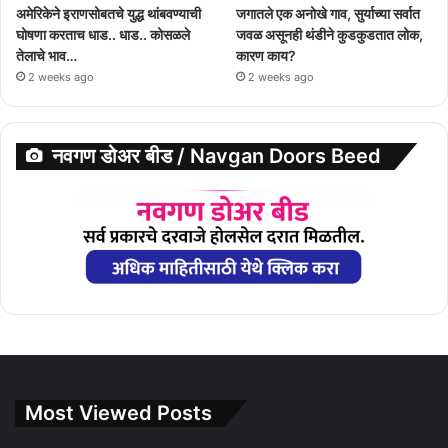
अमेरिकेने इराणसोबतचे युद्ध थांबवण्याची
जगातले एक अनोखे गाव, सुर्याच्या सर्वात
घोषणा करताच धाड.. धाड.. कोसळले
जवळ असूनही थंडीने कुडकुडतात लोक,
तेलाचे भाव…
कारण काय?
2 weeks ago
2 weeks ago
नवगण डोअर बीड / Navgan Doors Beed
Most Viewed Posts