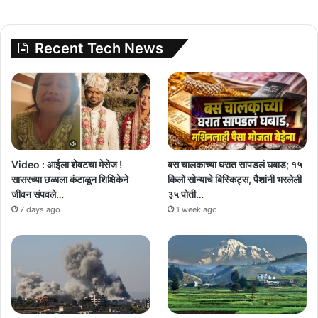
Recent Tech News
Video : आईला शेवटचा मेसेज !
बस चालकाच्या घरात सापडलं घबाड; १५
सासरच्या छळाला कंटाळून शिक्षिकेने
किलो सोन्याचे बिस्किट्स, पैशांनी भरलेली
जीवन संपवले…
३५ पोती…
7 days ago
1 week ago