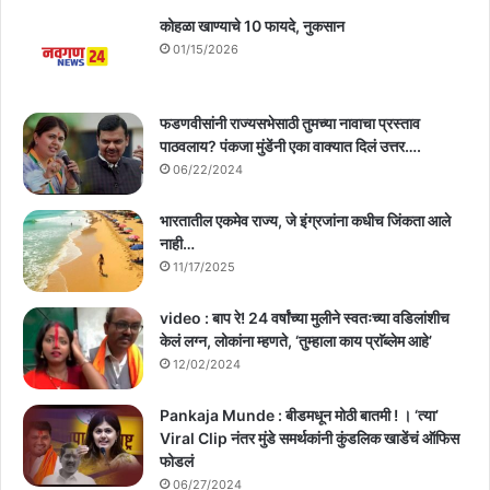
कोहळा खाण्याचे 10 फायदे, नुकसान
01/15/2026
फडणवीसांनी राज्यसभेसाठी तुमच्या नावाचा प्रस्ताव
पाठवलाय? पंकजा मुंडेंनी एका वाक्यात दिलं उत्तर….
06/22/2024
भारतातील एकमेव राज्य, जे इंग्रजांना कधीच जिंकता आले
नाही…
11/17/2025
video : बाप रे! 24 वर्षांच्या मुलीने स्वतःच्या वडिलांशीच
केलं लग्न, लोकांना म्हणते, ‘तुम्हाला काय प्राॅब्लेम आहे’
12/02/2024
Pankaja Munde : बीडमधून मोठी बातमी ! । ‘त्या’
Viral Clip नंतर मुंडे समर्थकांनी कुंडलिक खाडेंचं ऑफिस
फोडलं
06/27/2024