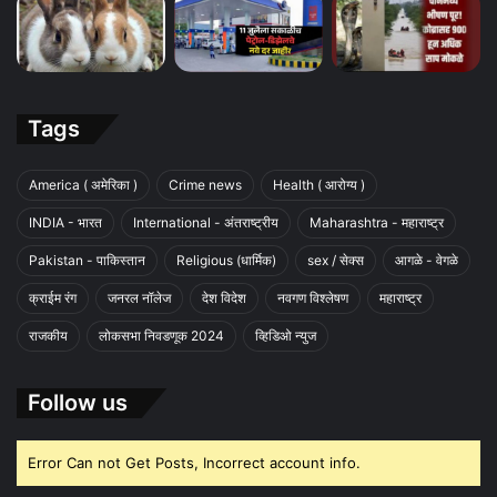
Tags
America ( अमेरिका )
Crime news
Health ( आरोग्य )
INDIA - भारत
International - अंतराष्ट्रीय
Maharashtra - महाराष्ट्र
Pakistan - पाकिस्तान
Religious (धार्मिक)
sex / सेक्स
आगळे - वेगळे
क्राईम रंग
जनरल नॉलेज
देश विदेश
नवगण विश्लेषण
महाराष्ट्र
राजकीय
लोकसभा निवडणूक 2024
व्हिडिओ न्युज
Follow us
Error Can not Get Posts, Incorrect account info.