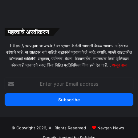
महत्वाचे अस्वीकरण
https://navgannews.in/ वर प्रदान केलेली सामग्री केवळ सामान्य माहितीच्या
उद्देशाने आहे. या साइटवर सर्व माहिती सद्भावनेने प्रदान केले जाते; तथापि, आम्ही साइटवरील
कोणत्याही माहितीची अचूकता, पर्याप्तता, वैधता, विश्वासार्हता, उपलब्धता किंवा पूर्णतेबद्दल
कोणत्याही प्रकारचे स्पष्ट किंवा निहित प्रतिनिधित्व किंवा हमी देत ​​नाही...
अजून वाचा
Enter
your
Email
address
© Copyright 2026, All Rights Reserved |
Navgan News
|
Proudly Hosted by
Softisky