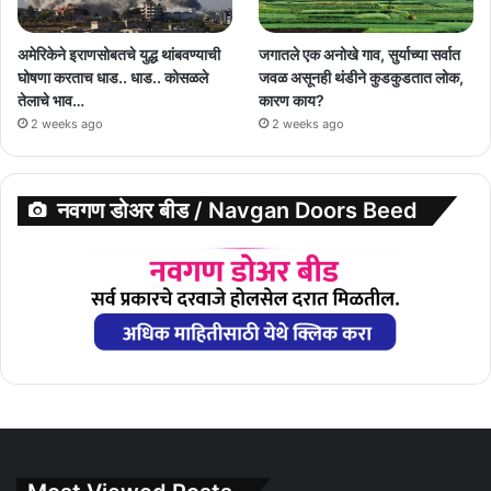
अमेरिकेने इराणसोबतचे युद्ध थांबवण्याची
जगातले एक अनोखे गाव, सुर्याच्या सर्वात
घोषणा करताच धाड.. धाड.. कोसळले
जवळ असूनही थंडीने कुडकुडतात लोक,
तेलाचे भाव…
कारण काय?
2 weeks ago
2 weeks ago
नवगण डोअर बीड / Navgan Doors Beed