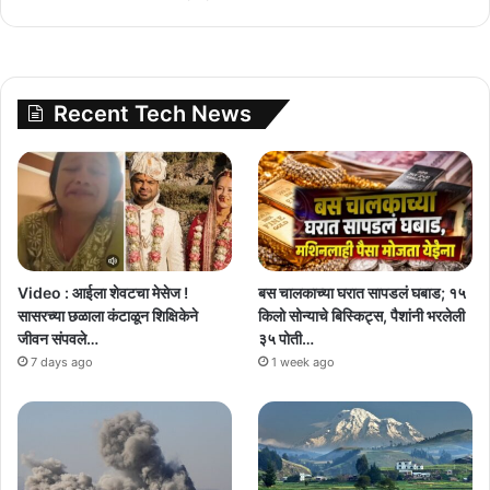
Recent Tech News
Video : आईला शेवटचा मेसेज !
बस चालकाच्या घरात सापडलं घबाड; १५
सासरच्या छळाला कंटाळून शिक्षिकेने
किलो सोन्याचे बिस्किट्स, पैशांनी भरलेली
जीवन संपवले…
३५ पोती…
7 days ago
1 week ago