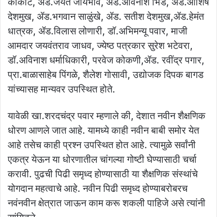
कोकाटे, ॲड.जयंत जायभावे, ॲड.अविनाश भिडे, ॲड.आशिष
देशमुख, ॲड.भगवान साळुंखे, ॲड. सतीश देशमुख,ॲड.हेमंत
धात्रक, ॲड.विलास लोणारी, डॉ.अभिमन्यू पवार, माजी
आमदार जयवंतराव जाधव, ज्येष्ठ पत्रकार सुरेश भटेवरा,
डॉ.अविनाश धर्माधिकारी, परवेज कोकणी,ॲड. रवींद्र पगार,
प्रा.बाळासाहेब पिंगळे, शैलेश गोसावी, उद्योजक दिपक बागड
यांच्यासह मान्यवर उपस्थित होते.
यावेळी खा.शरदचंद्र पवार म्हणाले की, देशात नवीन शैक्षणिक
धोरण आणले जात आहे. यामध्ये काही नवीन बाबी समोर येत
आहे तसेच काही प्रश्न उपस्थित होत आहे. त्यामुळे सर्वांनी
एकत्र येऊन या धोरणातील चांगल्या गोष्टी घेण्यासाठी चर्चा
करावी. पुढची पिढी समृध्द होण्यासाठी या शैक्षणिक संस्थांचे
योगदान महत्वाचे आहे. नवीन पिढी समृध्द होण्याबरोबरच
नवंनवीन क्षेत्रात जाऊन काम करू शकली पाहिजे असे त्यांनी