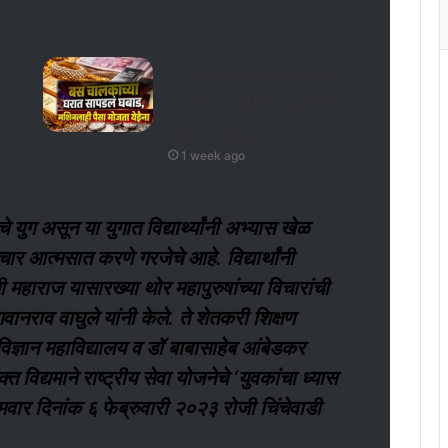
!
बस चालकाच्या घरात सापडलं घबाड;
ेने
१५ किलो सोन्याचे बिस्किट्स, पैशांनी
भरलेली ३५ पोती…
1 week ago
युग असून या युगात विद्यार्थ्यांनी अभ्यास खेळ
चार आत्मसात करणे गरजेचे आहे. विद्यार्थांनी
महाराज यासारख्या थोर महापुरुषांच्या विचारांची
वानराव वाघुले यांनी केले. ते शेतकरी शिक्षण
ज्ञान महाविद्यालय व डॉ बाबासाहेब आंबेडकर
्त विद्यमाने राष्ट्रीय सेवा योजनेचे ‘युवकांचा ध्यास
वार दिनांक ६ फेब्रुवारी २०२३ रोजी चिंचेवाडी