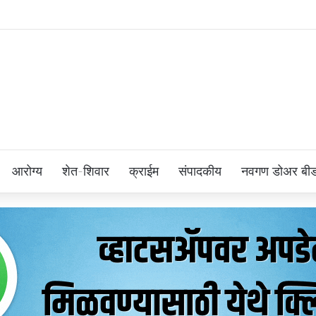
आरोग्य
शेत-शिवार
क्राईम
संपादकीय
नवगण डोअर बी