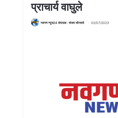
प्राचार्य वाघुले
नवगण न्युज24 संपादक : संजय सोनवसे
02/07/2023