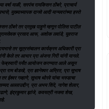
 वर्षा माळी, सरपंच रामकिसन ठोंबरे, प्राचार्य
ासे, मुख्याध्यापक दानवे आदी मान्यवरांच्या हस्ते
िसन ठोंबरे तर प्रमुख पाहुणे म्हणून पोलिस पाटील
्रामसेवक प्रसाद आरू, अशोक लवांडे, युवराज
.
वायभासे तर सूत्रसंचालन कार्यक्रम अधिकारी प्रा
ांनी केले तर आभार प्रा अंजना गिरी यांनी मानले.
 फेब्रुवारी पर्यंत आयोजन करण्यात आले असून
ा राम बोडखे, प्रा ज्ञानेश्वर अम्रित, प्रा सुभाष
 तर ईश्वर गव्हाणे, सुभाष थोरवे यांचा भरुडाचा
य्यद अल्लाउद्दीन, प्रा अभय शिंदे, नागेश शेलार,
णे, इंद्रकुमार झांजे, कवयत्री नजमा शेख,
हे.