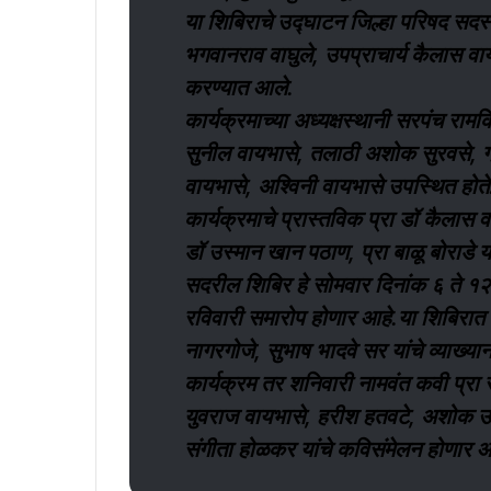
या शिबिराचे उद्घाटन जिल्हा परिषद सदस्या
भगवानराव वाघुले, उपप्राचार्य कैलास वायभ
करण्यात आले.
कार्यक्रमाच्या अध्यक्षस्थानी सरपंच रामक
सुनील वायभासे, तलाठी अशोक सुरवसे, ग
वायभासे, अश्विनी वायभासे उपस्थित होते
कार्यक्रमाचे प्रास्तविक प्रा डॉ कैलास 
डॉ उस्मान खान पठाण, प्रा बाळू बोराडे य
सदरील शिबिर हे सोमवार दिनांक ६ ते १२
रविवारी समारोप होणार आहे.या शिबिरात प्र
नागरगोजे, सुभाष भादवे सर यांचे व्याख्यान
कार्यक्रम तर शनिवारी नामवंत कवी प्रा स
युवराज वायभासे, हरीश हतवटे, अशोक उढा
संगीता होळकर यांचे कविसंमेलन होणार आ