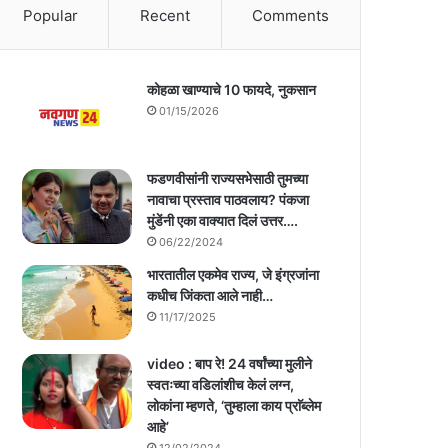
Popular
Recent
Comments
कोहळा खाण्याचे 10 फायदे, नुकसान
01/15/2026
फडणवीसांनी राज्यसभेसाठी तुमच्या
नावाचा प्रस्ताव पाठवलाय? पंकजा
मुंडेंनी एका वाक्यात दिलं उत्तर….
06/22/2024
भारतातील एकमेव राज्य, जे इंग्रजांना
कधीच जिंकता आले नाही…
11/17/2025
video : बाप रे! 24 वर्षांच्या मुलीने
स्वतःच्या वडिलांशीच केलं लग्न,
लोकांना म्हणते, ‘तुम्हाला काय प्राॅब्लेम
आहे’
12/02/2024