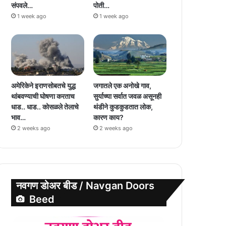
संपवले…
पोती…
1 week ago
1 week ago
अमेरिकेने इराणसोबतचे युद्ध
जगातले एक अनोखे गाव,
थांबवण्याची घोषणा करताच
सुर्याच्या सर्वात जवळ असूनही
धाड.. धाड.. कोसळले तेलाचे
थंडीने कुडकुडतात लोक,
भाव…
कारण काय?
2 weeks ago
2 weeks ago
नवगण डोअर बीड / Navgan Doors
Beed