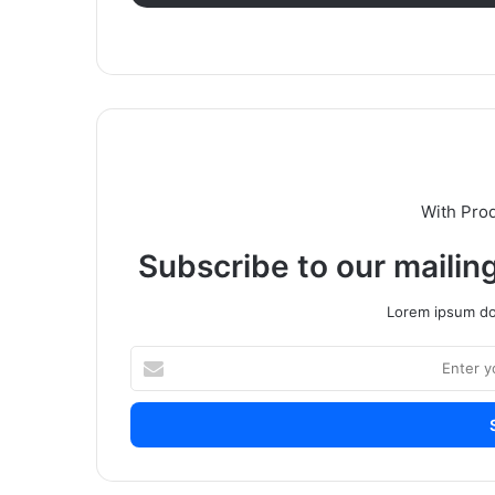
With Pro
Subscribe to our mailing
Lorem ipsum dol
Enter
your
Email
address