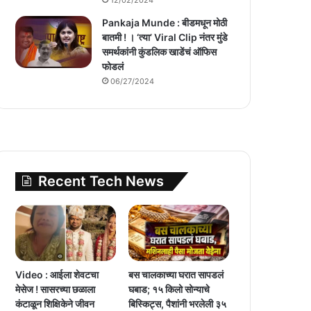
Pankaja Munde : बीडमधून मोठी
बातमी ! । ‘त्या’ Viral Clip नंतर मुंडे
समर्थकांनी कुंडलिक खाडेंचं ऑफिस
फोडलं
06/27/2024
Recent Tech News
Video : आईला शेवटचा
बस चालकाच्या घरात सापडलं
मेसेज ! सासरच्या छळाला
घबाड; १५ किलो सोन्याचे
कंटाळून शिक्षिकेने जीवन
बिस्किट्स, पैशांनी भरलेली ३५