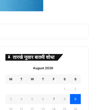
तारखे नुसार बातमी शोधा
August 2026
M
T
W
T
F
S
S
1
2
3
4
5
6
7
8
9
10
11
12
13
14
15
16