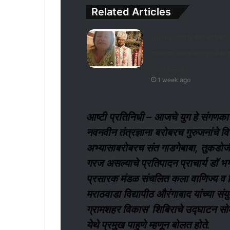
Related Articles
Video : आईला शेवटचा मेसेज 
सासरच्या छळाला कंटाळून शिक्षिक
जीवन संपवले…
1 week ago
आष्टी प्रतिनिधी – आजचे युग हे संगणकाचे 
नवनवीन तंत्रज्ञाना बरोबरच गुरुजनांचे वि
अभ्यासाबरोबरच संत गाडगेबाबा, तुकडोजी 
गरज असल्याचे प्रतिपादन प्राचार्य डॉ भग
प्रसारक मंडळ संचलित कला वाणिज्य व वि
मराठवाडा विद्यापीठ औरंगाबाद यांच्या संयुक
ग्रामशहर विकास’ शिबिराचे उद्घाटन सोम
येथे प्रमुख पाहुणे म्हणून बोलत होते.